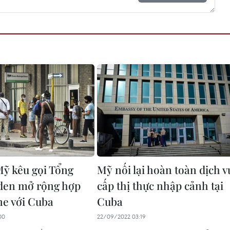
Mỹ kêu gọi Tổng
Mỹ nối lại hoàn toàn dịch v
den mở rộng hợp
cấp thị thực nhập cảnh tại
ne với Cuba
Cuba
00
22/09/2022 03:19