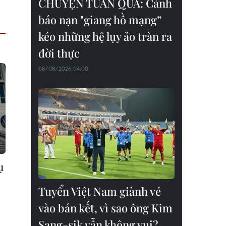
CHUYỆN TUẦN QUA: Cảnh
báo nạn "giang hồ mạng”
kéo những hệ lụy ảo tràn ra
đời thực
08/08/2026 04:00
ụ
Tuyển Việt Nam giành vé
vào bán kết, vì sao ông Kim
Sang-sik vẫn không vui?