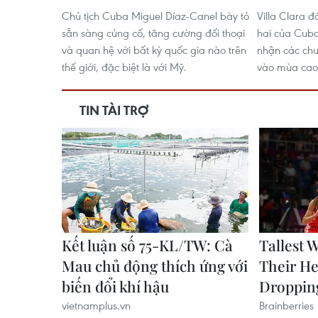
Chủ tịch Cuba Miguel Díaz-Canel bày tỏ
Villa Clara 
sẵn sàng củng cố, tăng cường đối thoại
hai của Cuba
và quan hệ với bất kỳ quốc gia nào trên
nhận các ch
thế giới, đặc biệt là với Mỹ.
vào mùa cao 