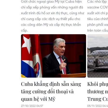
Giới chức ngoại giao Mỹ tại Cuba hiện
Các nhà lập
chỉ sắp xếp phỏng vấn những người đã
vaccine COV
xuất trình đủ hồ sơ xin thị thực, cũng như
xuất với chi 
chỉ cung cấp các dịch vụ thiết yếu cho
tiêu của chí
các công dân Mỹ và cấp thị thực khẩn
phân phối va
cấp.
trên toàn cầu
Cuba khẳng định sẵn sàng
Khôi phụ
tăng cường đối thoại và
thương m
quan hệ với Mỹ
Trung C
27/10/2022 04:57
05/11/2022 04: