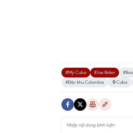
#Mỹ-Cuba
#Joe Biden
#Bao
#Đặc khu Columbia
Cuba