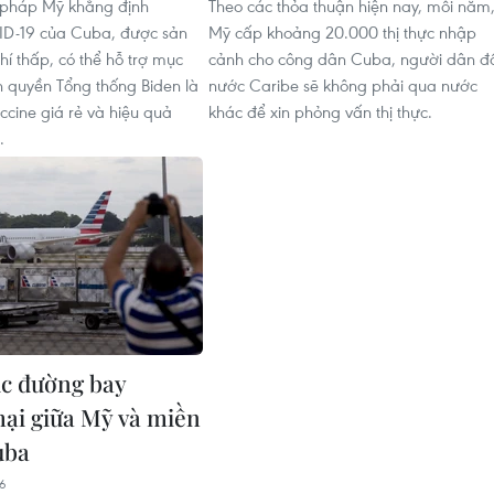
 pháp Mỹ khẳng định
Theo các thỏa thuận hiện nay, mỗi năm
ID-19 của Cuba, được sản
Mỹ cấp khoảng 20.000 thị thực nhập
phí thấp, có thể hỗ trợ mục
cảnh cho công dân Cuba, người dân đ
nh quyền Tổng thống Biden là
nước Caribe sẽ không phải qua nước
ccine giá rẻ và hiệu quả
khác để xin phỏng vấn thị thực.
.
c đường bay
ại giữa Mỹ và miền
uba
46