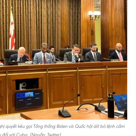
ị quyết kêu gọi Tổng thống Biden và Quốc hội dỡ bỏ lệnh cấm
 đối với Cuba. (Nguồn: Twitter)