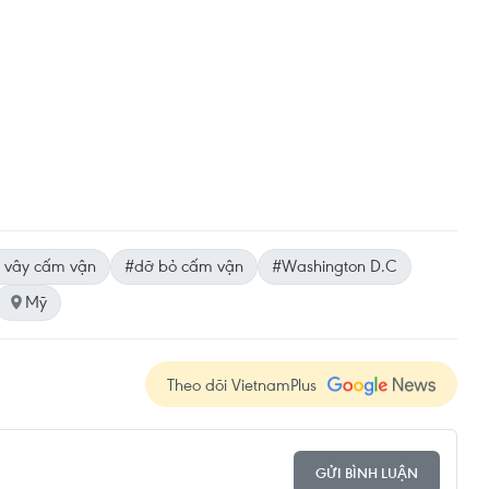
 vây cấm vận
#dỡ bỏ cấm vận
#Washington D.C
Mỹ
Theo dõi VietnamPlus
GỬI BÌNH LUẬN