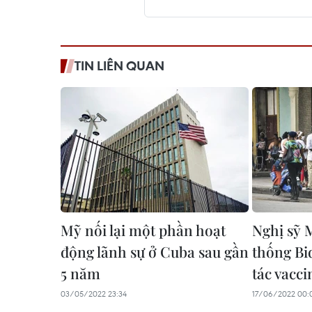
TIN LIÊN QUAN
Mỹ nối lại một phần hoạt
Nghị sỹ 
động lãnh sự ở Cuba sau gần
thống Bi
5 năm
tác vacci
03/05/2022 23:34
17/06/2022 00: