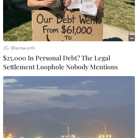
Trung Quốc thử nghiệm tuyến tàu
cao tốc xuyên vùng đất đóng băng
vĩnh cửu
06/08/2026 12:35
JG Wentworth
Trung Quốc vận hành giàn phát điện
$25,000 In Personal Debt? The Legal
gió nổi đầu tiên chịu được bão cấp 17
Settlement Loophole Nobody Mentions
06/08/2026 11:20
Hàn Quốc xác nhận Triều Tiên
phóng ít nhất 1 tên lửa đạn đạo tầm
ngắn
06/08/2026 09:41