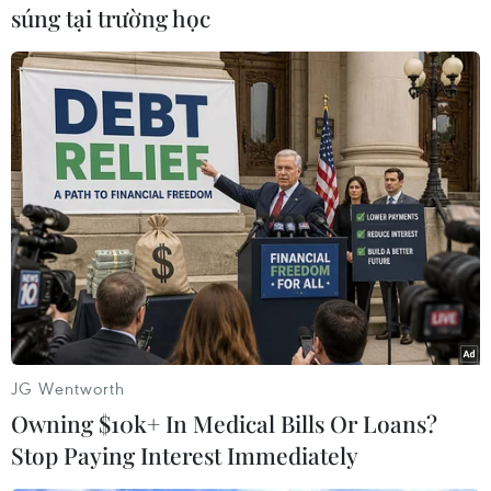
Uzbekistan là chặng dừng chân tiếp theo của
súng tại trường học
người đứng đầu ngànhngoại giao Mỹ./.
(TTXVN/Vietnam+)
JG Wentworth
Owning $10k+ In Medical Bills Or Loans?
Stop Paying Interest Immediately