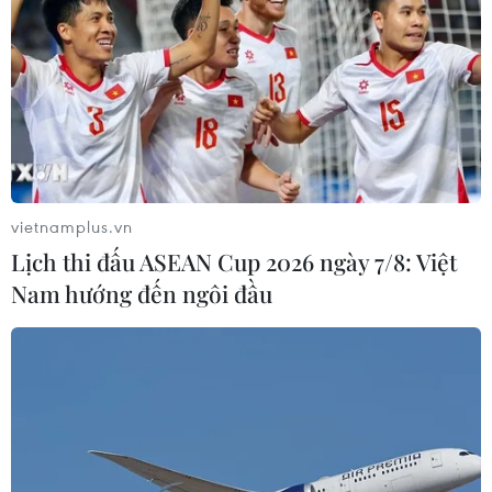
6 tháng năm 2026, Trung Quốc kỷ
luật hơn 1.500 cán bộ kiểm tra, giám
sát
04/08/2026 07:07
vietnamplus.vn
Xem thêm
Lịch thi đấu ASEAN Cup 2026 ngày 7/8: Việt
Nam hướng đến ngôi đầu
CƠ QUAN CHỦ QUẢN: THÔNG TẤN XÃ VIỆT NAM
Tổng Biên tập: TRẦN TIẾN DUẨN
Phó Tổng Biên tập: NGUYỄN THỊ TÁM, KHÚC THANH