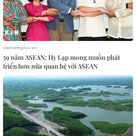
vietnamplus.vn
59 năm ASEAN: Hy Lạp mong muốn phát
triển hơn nữa quan hệ với ASEAN