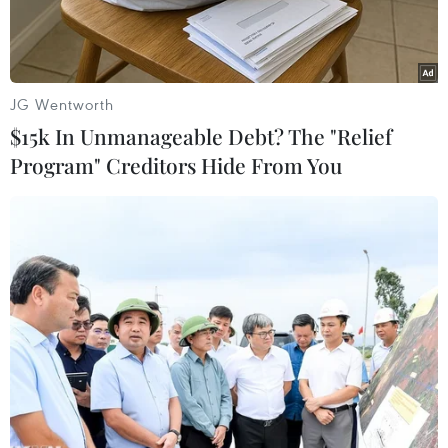
JG Wentworth
$15k In Unmanageable Debt? The "Relief
Program" Creditors Hide From You
Thứ trưởng Ngoại giao Mỹ Wendy Sherman (trái) và Thứ
trưởng Ngoại giao thứ nhất Hàn Quốc Choi Jong-kun tại cuộc
gặp ở Seoul ngày 23/7. (Ảnh: AFP/TTXVN)
Thứ trưởng Ngoại giao Mỹ Wendy Sherman
ngày 17/11 cho biết đã có các cuộc hội đàm
"mang tính xây dựng và thực chất" với những