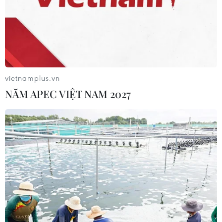
07/08/2026 00:09
Mỹ: Lãi suất thế chấp tăng lên mức
cao nhất kể từ tháng Bảy năm ngoái
07/08/2026 00:05
vietnamplus.vn
NĂM APEC VIỆT NAM 2027
Mỹ siết chặt quyền công dân theo nơi
sinh, mở rộng chống “du lịch sinh
con”
06/08/2026 22:59
Bộ Ngoại giao Mỹ mở rộng kiểm tra
mạng xã hội đối với đương đơn xin
thị thực