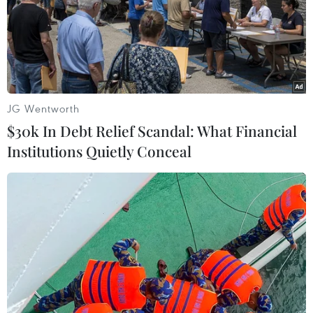
JG Wentworth
$30k In Debt Relief Scandal: What Financial
Institutions Quietly Conceal
Đặc phái viên hạt nhân Hàn Quốc tới Mỹ,
xúc tiến đối thoại với Mỹ-Nhật
17/10/2021 03:05
Ông Noh Kyu-duk cho rằng việc tuyên bố chính thức
chấm dứt Chiến tranh Triều Tiên (1950-1953) có thể mở
đường cho việc nối lại các cuộc đàm phán phi hạt nhân