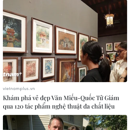
bình./.
(TTXVN/Vietnam+)
vietnamplus.vn
Khám phá vẻ đẹp Văn Miếu-Quốc Tử Giám
qua 120 tác phẩm nghệ thuật đa chất liệu
#phi hạt nhân hóa
#Hàn Quốc và Nhật Bản