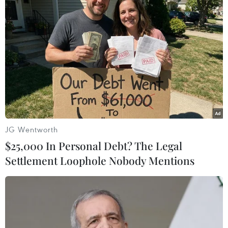
#Bán đảo Triều Tiên
#hỏa thuận đình chiến
Hàn Quốc
Mỹ
Nhật Bản
Theo dõi VietnamPlus
JG Wentworth
$25,000 In Personal Debt? The Legal
TIN LIÊN QUAN
Settlement Loophole Nobody Mentions