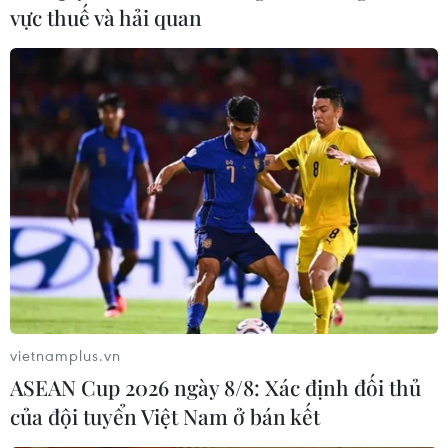
vực thuế và hải quan
Mỹ-Nhật Bản nhất trí về sự cấp thiết củng
cố quan hệ đồng minh
11/11/2021 11:22
Hai bên chia sẻ quan ngại về những nỗ lực đơn
phương của Trung Quốc nhằm thay đổi hiện trạng trong
khu vực và trao đổi quan điểm về việc Triều Tiên phóng
thử tên lửa.
vietnamplus.vn
ASEAN Cup 2026 ngày 8/8: Xác định đối thủ
của đội tuyển Việt Nam ở bán kết