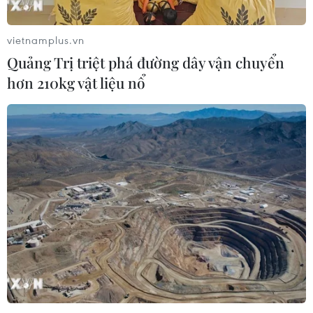
vietnamplus.vn
Quảng Trị triệt phá đường dây vận chuyển
hơn 210kg vật liệu nổ