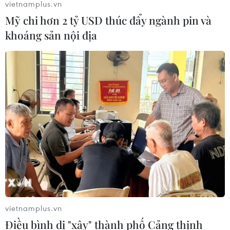
vietnamplus.vn
Mỹ chi hơn 2 tỷ USD thúc đẩy ngành pin và
khoáng sản nội địa
TIN CÙNG CHUYÊN MỤC
Thượng viện Mỹ thông qua dự luật
trừng phạt Nga
08/08/2026 03:50
vietnamplus.vn
Điều bình dị "xây" thành phố Cảng thịnh