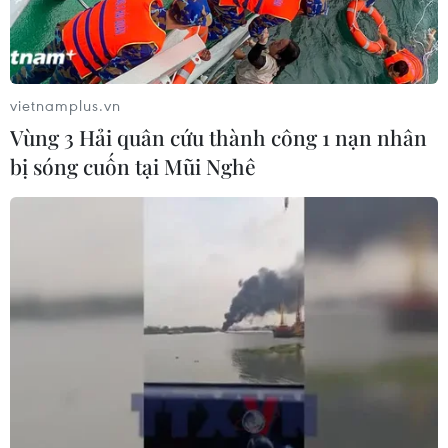
hóa bị đình trệ với Triều Tiên.
vietnamplus.vn
Vùng 3 Hải quân cứu thành công 1 nạn nhân
bị sóng cuốn tại Mũi Nghê
Vụ phóng của Triều Tiên: Hàn Quốc, Mỹ,
Nhật Bản tổ chức họp ba bên