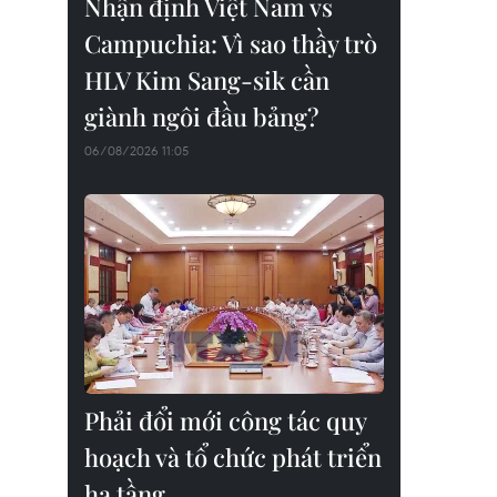
Nhận định Việt Nam vs
Campuchia: Vì sao thầy trò
HLV Kim Sang-sik cần
giành ngôi đầu bảng?
06/08/2026 11:05
Phải đổi mới công tác quy
hoạch và tổ chức phát triển
hạ tầng