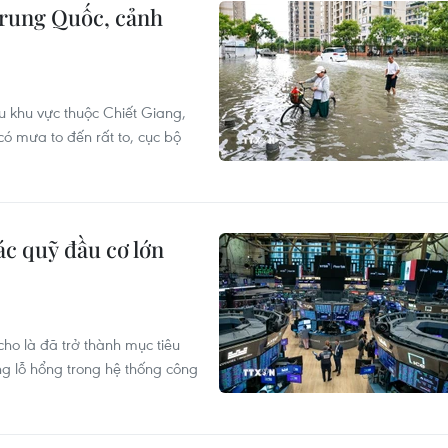
rung Quốc, cảnh
u khu vực thuộc Chiết Giang,
 mưa to đến rất to, cục bộ
c quỹ đầu cơ lớn
ho là đã trở thành mục tiêu
ng lỗ hổng trong hệ thống công