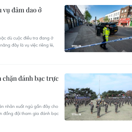
u vụ đâm dao ở
mặc dù cuộc điều tra đang ở
năng đây là vụ việc riêng lẻ,
 chặn đánh bạc trực
uân nhân xuất ngũ gần đây cho
iến đồng đội tham gia đánh bạc