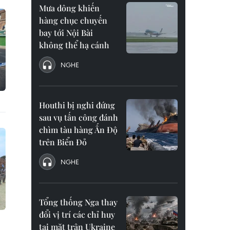
Mưa dông khiến
hàng chục chuyến
bay tới Nội Bài
không thể hạ cánh
NGHE
Houthi bị nghi đứng
sau vụ tấn công đánh
chìm tàu hàng Ấn Độ
trên Biển Đỏ
NGHE
Tổng thống Nga thay
đổi vị trí các chỉ huy
tại mặt trận Ukraine