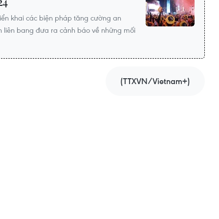
24
riển khai các biện pháp tăng cường an
an liên bang đưa ra cảnh báo về những mối
(TTXVN/Vietnam+)