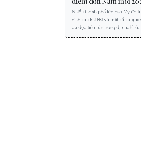
điểm đón Năm mới 20
Nhiều thành phố lớn của Mỹ đã t
ninh sau khi FBI và một số cơ qu
đe dọa tiềm ẩn trong dịp nghỉ lễ.