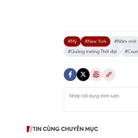
#Mỹ
#New York
#Năm mới
#Quảng trường Thời đại
#Coun
TIN CÙNG CHUYÊN MỤC