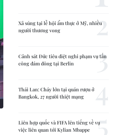
Xả súng tại lễ hội ẩm thực ở Mỹ, nhiều
người thương vong
Cảnh sát Đức tiêu diệt nghi phạm vụ tấn
công đám đông tại Berlin
Thái Lan: Cháy lớn tại quán rượu ở
Bangkok, 27 người thiệt mạng
Liên hợp quốc và FIFA lên tiếng về vụ
việc liên quan tới Kylian Mbappe