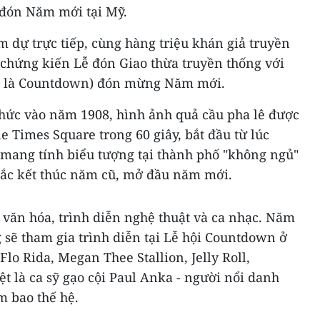
 đón Năm mới tại Mỹ.
 dự trực tiếp, cùng hàng triệu khán giả truyền
 chứng kiến Lễ đón Giao thừa truyền thống với
ọi là Countdown) đón mừng Năm mới.
chức vào năm 1908, hình ảnh quả cầu pha lê được
e Times Square trong 60 giây, bắt đầu từ lúc
 mang tính biểu tượng tại thành phố "không ngủ"
hắc kết thúc năm cũ, mở đầu năm mới.
 văn hóa, trình diễn nghệ thuật và ca nhạc. Năm
g sẽ tham gia trình diễn tại Lễ hội Countdown ở
lo Rida, Megan Thee Stallion, Jelly Roll,
ệt là ca sỹ gạo cội Paul Anka - người nổi danh
m bao thế hệ.