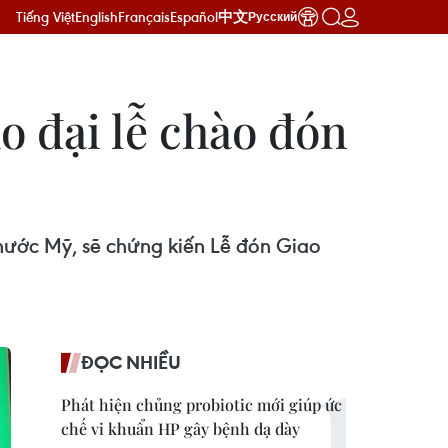
Tiếng Việt
English
Français
Español
中文
Русский
o đại lễ chào đón
 nước Mỹ, sẽ chứng kiến Lễ đón Giao
ĐỌC NHIỀU
Phát hiện chủng probiotic mới giúp ức
chế vi khuẩn HP gây bệnh dạ dày