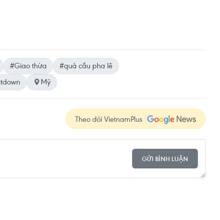
#Giao thừa
#quả cầu pha lê
tdown
Mỹ
Theo dõi VietnamPlus
GỬI BÌNH LUẬN