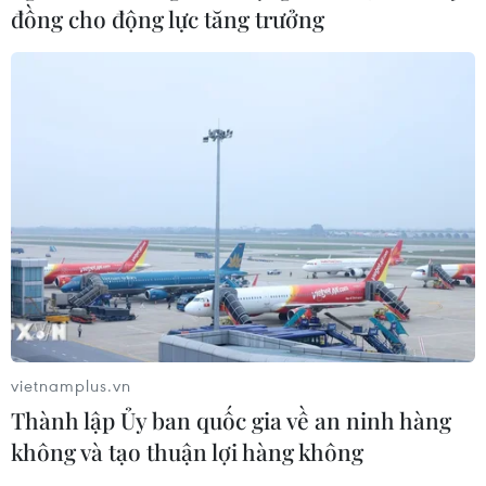
Bộ Tư pháp Mỹ hoãn trả lại Malaysia khoản tiền tiếp
đồng cho động lực tăng trưởng
theo trị giá 240 triệu USD, vốn bị đánh cắp từ Quỹ đầu
tư Nhà nước 1Malaysia (1MDB) do những bất ổn chính trị
tại quốc gia Đông Nam Á này.
vietnamplus.vn
Thành lập Ủy ban quốc gia về an ninh hàng
không và tạo thuận lợi hàng không