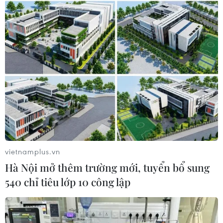
#Quỹ đầu tư nhà nước Malaysia (1MDB)
#Hệ thống tài chính
#Cựu Thủ tướng Malaysia Najib Razak
#Bê bối tham nhũng
#Phát triển kinh tế-xã hội
vietnamplus.vn
Malaysia
Hà Nội mở thêm trường mới, tuyển bổ sung
540 chỉ tiêu lớp 10 công lập
Theo dõi VietnamPlus