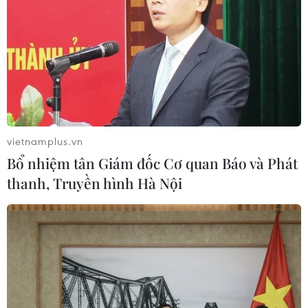
Doanh nhân Malaysia Jho Low phủ nhận
vai trò cầm đầu bê bối Quỹ 1MDB
06/01/2020 09:18
Jho Low khẳng định ông ta chỉ là một trung gian trong
vụ việc này do có quan hệ tốt với các doanh nhân nước
ngoài và các nhà hoạch định chính sách.
vietnamplus.vn
Bổ nhiệm tân Giám đốc Cơ quan Báo và Phát
thanh, Truyền hình Hà Nội