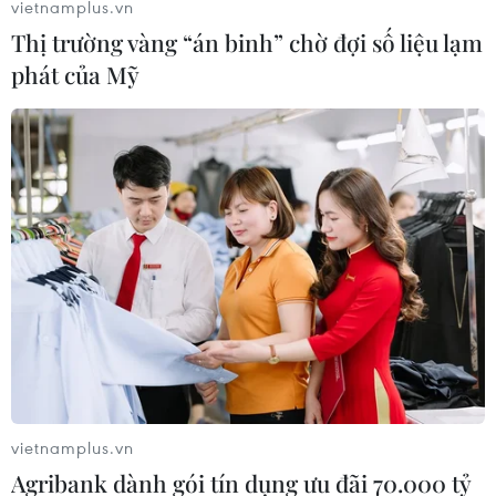
vietnamplus.vn
Thị trường vàng “án binh” chờ đợi số liệu lạm
phát của Mỹ
Mỹ trì hoãn trả Malaysia tiền thất thoát từ
Quỹ đầu tư 1MDB
vietnamplus.vn
06/03/2020 10:14
Agribank dành gói tín dụng ưu đãi 70.000 tỷ