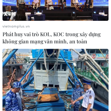
vietnamplus.vn
Phát huy vai trò KOL, KOC trong xây dựng
không gian mạng văn minh, an toàn
Goldman Sachs bác cáo buộc liên quan
đến với quỹ 1MDB của Malaysia
24/02/2020 14:37
Hãng tin Bernama cho biết một đại diện của Goldman
Sachs đã tuyên bố họ vô tội sau khi các cáo buộc được
công bố tại Tòa án tối cao Kuala Lumpur ngày 24/2.