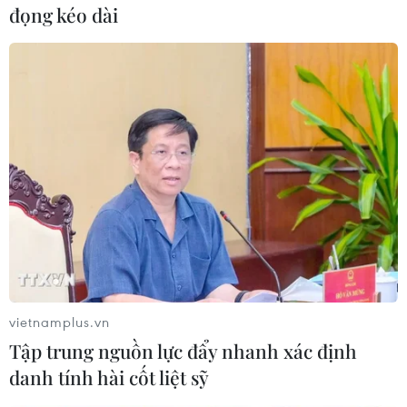
đọng kéo dài
Pháp Mỹ đã bắt đầu tiến trình pháp lý nhằm thu
hồi số tài sản có trị giá khoảng 1,7 tỷ USD bị cáo
buộc mua bằng số tiền chiếm đoạt từ Quỹ
1MDB, trong đó có một máy bay tư nhân, nhiều
trang sức, cổ vật và bất động sản cao cấp. Tháng
5/2019, Mỹ bắt đầu tiến trình hoàn trả tiền cho
Malaysia khi chuyển cho Kuala Lumpur gần 200
triệu USD./.
(TTXVN/Vietnam+)
vietnamplus.vn
Tập trung nguồn lực đẩy nhanh xác định
danh tính hài cốt liệt sỹ