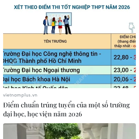
Malaysia tiếp tục hoãn xét xử cựu Thủ
tướng Najib Razak
14/04/2020 00:29
Phiên tòa xét xử cựu Thủ tướng Malaysia Najib Razak
với các cáo buộc tham nhũng và rửa tiền tiếp tục bị
hoãn do lệnh hạn chế di chuyển của chính phủ vì dịch
COVID-19.
vietnamplus.vn
Điểm chuẩn trúng tuyển của một số trường
đại học, học viện năm 2026