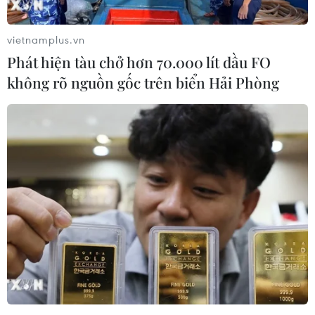
vietnamplus.vn
Phát hiện tàu chở hơn 70.000 lít dầu FO
không rõ nguồn gốc trên biển Hải Phòng
Malaysia: Lãnh đạo cơ quan điều tra vụ bê
bối 1MDB từ chức
06/03/2020 08:35
Ngày 6/3, lãnh đạo cơ quan phòng chống tham nhũng
Malaysia, người phụ trách điều tra vụ bê bối tham
nhũng liên quan đến Quỹ đầu tư Nhà nước 1Malaysia
(1MDB), thông báo đã từ chức.