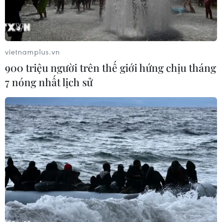
vietnamplus.vn
900 triệu người trên thế giới hứng chịu tháng
7 nóng nhất lịch sử
Ảnh minh họa. (Nguồn: Reuters)
Ngày 14/4, Bộ Tư pháp Mỹ thông báo nước này
đã trả lại cho Chính phủ Malaysia số tiền 300
triệu USD bị thất thoát từ Quỹ đầu tư nhà nước
Malaysia (1MDB) và đã được “rửa” thông qua hệ
thống tài chính toàn cầu.