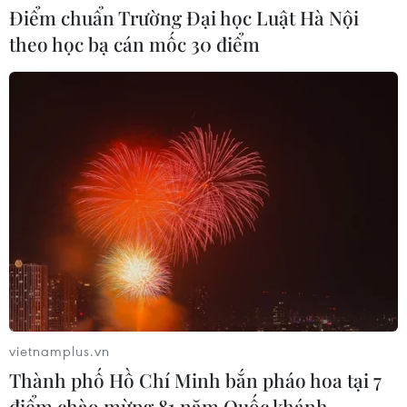
Điểm chuẩn Trường Đại học Luật Hà Nội
theo học bạ cán mốc 30 điểm
Tổng thống Trump bác tin Mỹ thiếu
hụt vũ khí vì chiến dịch Trung Đông
06/08/2026 09:40
Mỹ điều tra sự cố hàng không liên
quan đến trực thăng chở Tổng thống
Trump
06/08/2026 04:38
Xem thêm
vietnamplus.vn
Thành phố Hồ Chí Minh bắn pháo hoa tại 7
điểm chào mừng 81 năm Quốc khánh