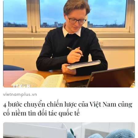
Mỹ đặt thành phố Philadelphia trong tình
trạng giới nghiêm
29/10/2020 00:41
Lệnh giới nghiêm trên phạm vi toàn thành phố
Philadelphia sẽ kéo dài từ 21 giờ ngày 28/10 (giờ địa
phương - tức 8 giờ ngày 29/10 giờ Việt Nam) đến 6 giờ
sáng 29/10.
vietnamplus.vn
4 bước chuyển chiến lược của Việt Nam củng
cố niềm tin đối tác quốc tế