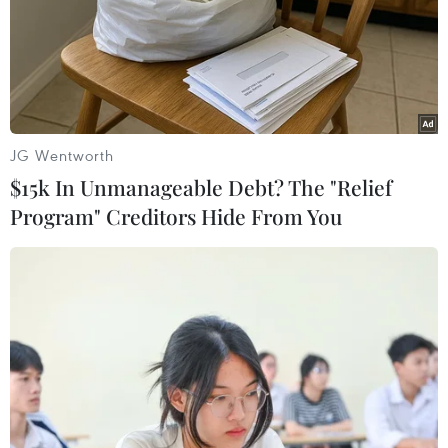
Mỹ
Theo dõi VietnamPlus
JG Wentworth
$15k In Unmanageable Debt? The "Relief
Program" Creditors Hide From You
TIN LIÊN QUAN