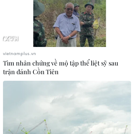
08/08/2026 09:58
Vùng 3 Hải quân cứu thành công 1
nạn nhân bị sóng cuốn tại Mũi Nghê
08/08/2026 08:43
vietnamplus.vn
Tìm nhân chứng về mộ tập thể liệt sỹ sau
trận đánh Cồn Tiên
Trung Quốc nâng mức ứng phó khẩn
cấp với bão Dolphin
08/08/2026 07:10
Đà Nẵng: Sóng cuốn 4 người tại Mũi
Nghê, 3 người mất tích