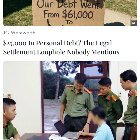
hàng.
JG Wentworth
$25,000 In Personal Debt? The Legal
Settlement Loophole Nobody Mentions
Cảnh sát phong tỏa hiện trường vụ nổ súng tại siêu thị Walmart
ở bang Arkansas, Mỹ, ngày 10/2/2020. (Ảnh: AP/TTXVN)
Ngày 29/10, Walmart - chuỗi cửa hàng bán lẻ