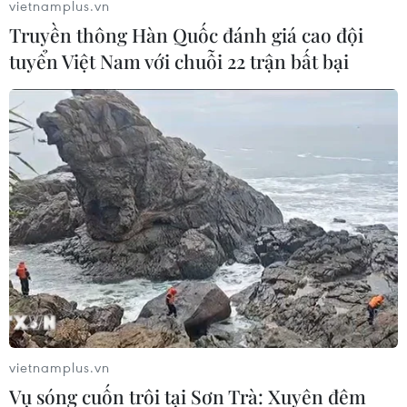
sát bắn chết, tấn công bằng gạch đá.
vietnamplus.vn
Truyền thông Hàn Quốc đánh giá cao đội
tuyển Việt Nam với chuỗi 22 trận bất bại
Mỹ: Cảnh sát bắt giữ 30 người tham gia
biểu tình tại New York
vietnamplus.vn
Vụ sóng cuốn trôi tại Sơn Trà: Xuyên đêm
28/10/2020 12:46