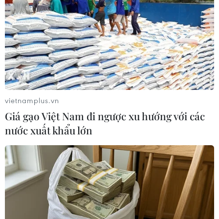
(TTXVN/Vietnam+)
vietnamplus.vn
Giá gạo Việt Nam đi ngược xu hướng với các
nước xuất khẩu lớn
# Walmart
#bạo lực súng đạn
#New York
#Biểu tình
#Walter Wallace
#Lệnh giới nghiêm