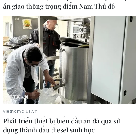
Thái Lan: Xả súng gây thương vong
án giao thông trọng điểm Nam Thủ đô
tại trường học ở Nonthaburi
07/08/2026 05:12
Nghệ nhân Đặng Văn Hậu
thổi sức sống mới cho nghệ thuật tò
he truyền thống
07/08/2026 03:19
Sập công trình tại Cuba khiến 2
người tử vong
07/08/2026 01:48
vietnamplus.vn
Phát triển thiết bị biến dầu ăn đã qua sử
dụng thành dầu diesel sinh học
Syria: Nổ xe buýt gần thủ đô