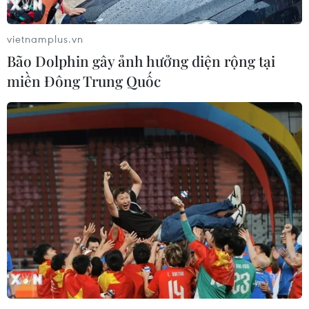
vietnamplus.vn
Bão Dolphin gây ảnh hưởng diện rộng tại
miền Đông Trung Quốc
Mỹ: Biểu tình bùng phát sau vụ cảnh sát
bắn chết người da màu cầm dao
27/10/2020 14:40
Biểu tình bên ngoài đồn cảnh sát tại thành phố
Philadelphia đã biến thành bạo lực khi người biểu tình
phản đối vụ thanh niên da màu Walter Wallace bị cảnh