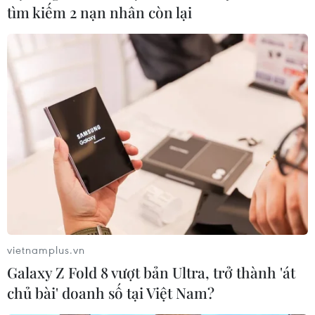
tìm kiếm 2 nạn nhân còn lại
Cuộc biểu tình tại New York diễn ra sau khi vụ cảnh sát
tại thành phố Philadelphia bắn chết một thanh niên da
màu, trong bối cảnh làn sóng phản đối phân biệt chủng
tộc ở Mỹ vẫn chưa lắng xuống.
vietnamplus.vn
Galaxy Z Fold 8 vượt bản Ultra, trở thành 'át
chủ bài' doanh số tại Việt Nam?