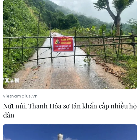
07/08/2026 00:43
Bánh xèo tôm nhảy - món ăn phải
thử khi đến Quy Nhơn
07/08/2026 00:00
Chưa có bằng chứng truyền máu trẻ
giúp chống lão hóa
06/08/2026 23:16
vietnamplus.vn
Nứt núi, Thanh Hóa sơ tán khẩn cấp nhiều hộ
Xung đột Israel-Hamas: Ít nhất 300
dân
trẻ em thiệt mạng trong 300 ngày
qua
06/08/2026 22:56