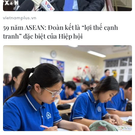
vietnamplus.vn
59 năm ASEAN: Đoàn kết là “lợi thế cạnh
tranh” đặc biệt của Hiệp hội
CƠ QUAN CHỦ QUẢN: THÔNG TẤN XÃ VIỆT NAM
Tổng Biên tập: TRẦN TIẾN DUẨN
Phó Tổng Biên tập: NGUYỄN THỊ TÁM, KHÚC THANH
THỦY
Sở hữu trí tuệ
Quy định sử dụng
RSS
Hỗ trợ
Ngôn ngữ
TTXVN
Dịch vụ tin
Quảng cáo
Liên hệ