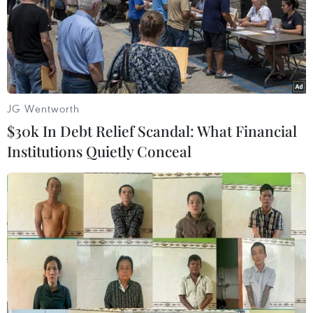
đã thiệt mạng và 20 người khác bị thương trong vụ việc
nghi là nổ can xăng trên xe buýt xảy ra tại khu vực Tây
Nam nước này.
JG Wentworth
$30k In Debt Relief Scandal: What Financial
Institutions Quietly Conceal
Ấn Độ: Xe buýt lao xuống đập khiến gần 30