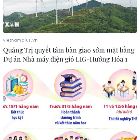
TIN CÙNG CHUYÊN MỤC
vietnamplus.vn
Quảng Trị quyết tâm bàn giao sớm mặt bằng
Thổ Nhĩ Kỳ tăng cường truy quét IS,
Dự án Nhà máy điện gió LIG-Hướng Hóa 1
bắt giữ hơn 100 nghi phạm
07/08/2026 14:55
Tây Ban Nha triệt phá đường dây
buôn người xuyên Địa Trung Hải
07/08/2026 12:13