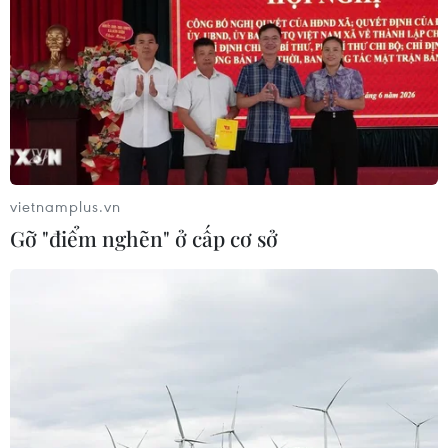
vietnamplus.vn
Gỡ "điểm nghẽn" ở cấp cơ sở