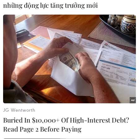
có tỷ lệ người tử vong vì tai nạn giao thông cao
những động lực tăng trưởng mới
nhất thế giới./.
(TTXVN/Vietnam+)
JG Wentworth
Buried In $10,000+ Of High-Interest Debt?
Read Page 2 Before Paying
#Xe buýt
#Tai nạn giao thông
#Xe tải
#Quốc lộ 1