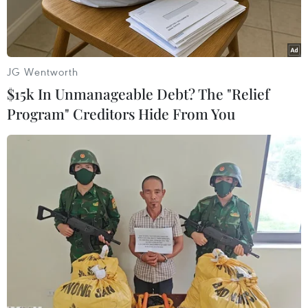
di chuyển với tốc độ cao đâm vào đuôi xe tải đi
cùng chiều trên Quốc lộ 1 ở tỉnh Limpopo, Nam
Phi.
JG Wentworth
$15k In Unmanageable Debt? The "Relief
Program" Creditors Hide From You
Hiện trường vụ tai nạn giao thông trên quốc lộ 1, tỉnh Limpopo,
Nam Phi ngày 25/11. (Ảnh: EWN/TTXVN)