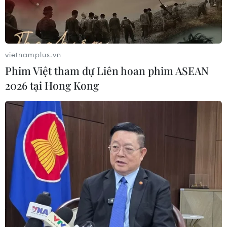
Pháp mở các điểm tắm sông
phục vụ người dân trong mùa Hè
nắng nóng
06/08/2026 03:02
vietnamplus.vn
Phim Việt tham dự Liên hoan phim ASEAN
Bất chấp nắng nóng kỷ lục, du khách
2026 tại Hong Kong
châu Á vẫn đổ sang châu Âu
05/08/2026 23:27
Đâm dao ở trung tâm London, một
nữ nghi phạm bị bắt giữ
05/08/2026 15:07
Xem thêm