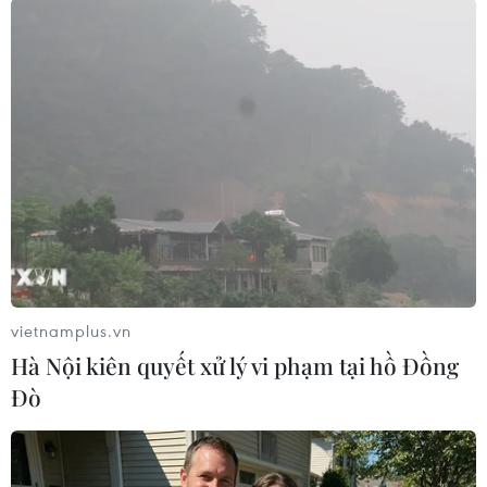
#Tỉnh Limpopo
#Tin quốc tế
#Thời sự thế giới
#Thông tin quốc tế
#Tin tức mới nhất
#Tin hot
#Vietnam
#Plus
#VietnamPlus
#Nam Phi
Nam Phi
Theo dõi VietnamPlus
vietnamplus.vn
Hà Nội kiên quyết xử lý vi phạm tại hồ Đồng
Đò
TIN LIÊN QUAN