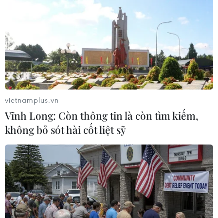
vietnamplus.vn
Vĩnh Long: Còn thông tin là còn tìm kiếm,
không bỏ sót hài cốt liệt sỹ
Xe buýt bốc cháy ở Zimbabwe, hơn 60
người thương vong
16/11/2018 09:07
Cảnh sát Zimbabwe ngày 16/11 cho biết ít nhất 42 người