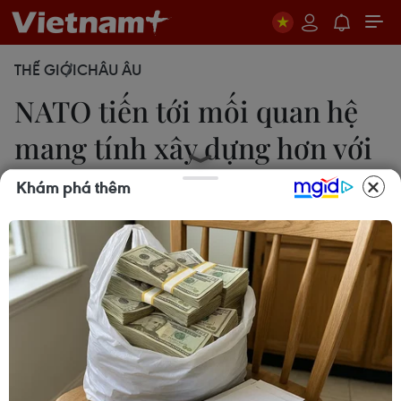
THẾ GIỚI
CHÂU ÂU
NATO tiến tới mối quan hệ
mang tính xây dựng hơn với
Nga
Khám phá thêm
14/11/2019 14:06
Tổng thư ký NATO Jens Stoltenberg cho biết các
kênh đối thoại ngoại giao với Moskva đã được mở
và NATO đang tiến tới mối quan hệ mang tính xây
dựng hơn với Nga.