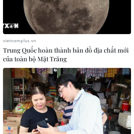
Bỉ tìm ra hướng đi mới trong điều trị
ung thư gan di căn
07/08/2026 04:05
vietnamplus.vn
Trung Quốc hoàn thành bản đồ địa chất mới
Nga thoái vốn nhà nước khỏi Sân bay
của toàn bộ Mặt Trăng
Quốc tế Sheremetyevo
07/08/2026 00:22
Nga thông báo tấn công căn
cứ ngầm của Ukraine
06/08/2026 16:21