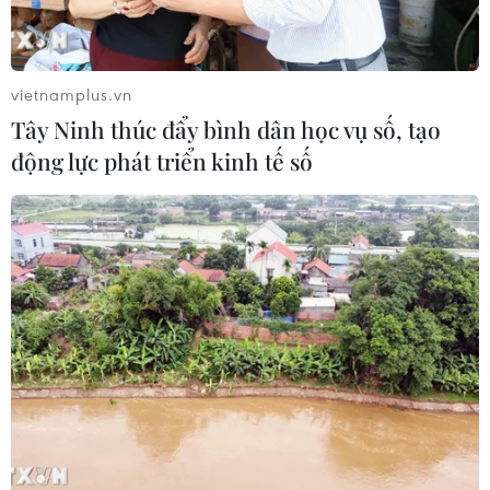
Tây Ban Nha: 100 người thiệt mạng
trong vụ vượt biển ồ ạt vào Ceuta
06/08/2026 16:03
vietnamplus.vn
Tây Ninh thúc đẩy bình dân học vụ số, tạo
động lực phát triển kinh tế số
Đức tuyên án chung thân đối tượng
gây vụ lao xe vào đám đông ở
Munich
06/08/2026 15:57
Nga thúc đẩy đa dạng hóa tuyến vận
tải kết nối châu Á qua Ấn Độ Dương
06/08/2026 15:34