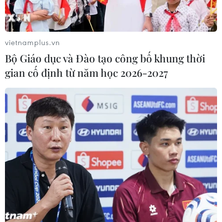
vietnamplus.vn
Bộ Giáo dục và Đào tạo công bố khung thời
gian cố định từ năm học 2026-2027
Nga kêu gọi tổ chức NATO thiết lập kênh
liên lạc quân sự
18/07/2019 12:25
Theo người đứng đầu ngành ngoại giao Nga, sáng kiến
bình thường hóa quan hệ nên xuất phát từ NATO, còn
Nga sẵn sàng đáp lại mọi thiện chí của phía đối tác.