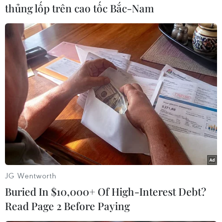
thủng lốp trên cao tốc Bắc-Nam
#Jens Stoltenberg
#NATO
#Sergei Lavrov
#Chuyến thăm Mỹ
Nga
Theo dõi VietnamPlus
JG Wentworth
TIN LIÊN QUAN
Buried In $10,000+ Of High-Interest Debt?
Read Page 2 Before Paying