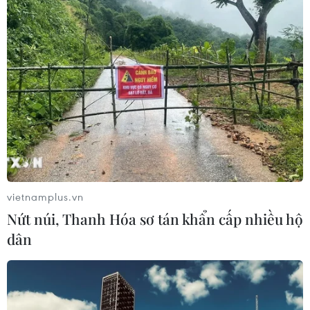
vietnamplus.vn
Nứt núi, Thanh Hóa sơ tán khẩn cấp nhiều hộ
dân