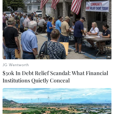
JG Wentworth
$30k In Debt Relief Scandal: What Financial
Institutions Quietly Conceal
NATO sẽ tăng cường hoạt động quân sự
tại khu vực Biển Đen
13/04/2019 00:04