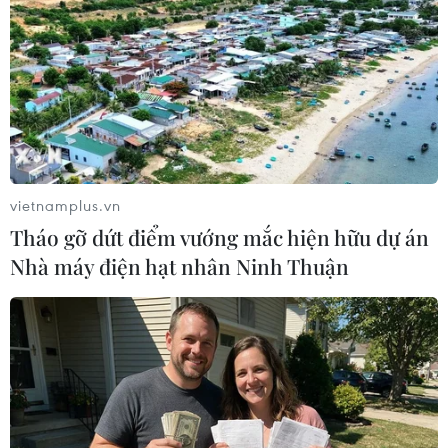
NATO sẽ triển khai nhiều biện pháp thực tế để hỗ trợ
cho Ukraine và Gruzia, trong đó chú trọng huấn luyện và
đào tạo lực lượng hải quân và bảo vệ bờ biển, trao đổi
thông tin và tập trận.
vietnamplus.vn
Tháo gỡ dứt điểm vướng mắc hiện hữu dự án
Nhà máy điện hạt nhân Ninh Thuận