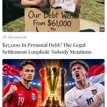
Nga và NATO hoàn toàn chấm dứt hợp tác
ở cả dân sự và quân sự
16/04/2019 00:14
Thứ trưởng Ngoại giao Nga tuyên bố Nga và Tổ chức
Hiệp ước Bắc Đại Tây Dương (NATO) đã hoàn toàn
JG Wentworth
chấm dứt hợp tác ở cả các lĩnh vực dân sự và quân sự.
$25,000 In Personal Debt? The Legal
Settlement Loophole Nobody Mentions