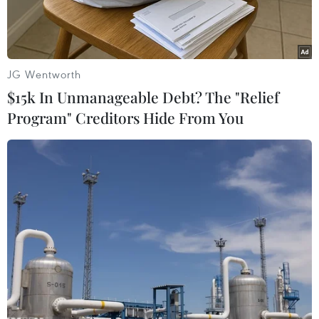
JG Wentworth
$15k In Unmanageable Debt? The "Relief
Program" Creditors Hide From You
Tổng thư ký NATO Jens Stoltenberg. (Nguồn: THX/TTXVN)
Sputnik đưa tin Tổng Thư ký Tổ chức Hiệp ước
Bắc Đại Tây Dương (NATO) Jens Stoltenberg cho
biết các kênh đối thoại ngoại giao với Moskva
đã được mở và NATO đang tiến tới mối quan hệ
mang tính xây dựng hơn với Nga.