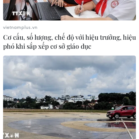
Xem thêm
vietnamplus.vn
Cơ cấu, số lượng, chế độ với hiệu trưởng, hiệu
phó khi sắp xếp cơ sở giáo dục
CƠ QUAN CHỦ QUẢN: THÔNG TẤN XÃ VIỆT NAM
Tổng Biên tập: TRẦN TIẾN DUẨN
Phó Tổng Biên tập: NGUYỄN THỊ TÁM, KHÚC THANH
THỦY
Sở hữu trí tuệ
Quy định sử dụng
RSS
Hỗ trợ
Ngôn ngữ
TTXVN
Dịch vụ tin
Quảng cáo