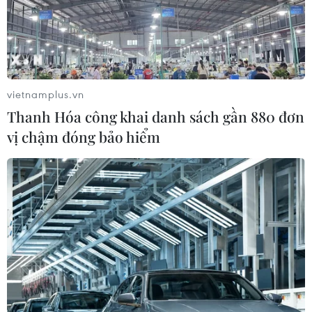
vietnamplus.vn
Thanh Hóa công khai danh sách gần 880 đơn
vị chậm đóng bảo hiểm