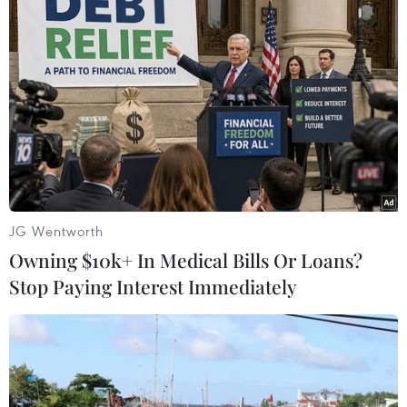
Hệ thống được trang bị thiết bị chụp ảnh nhiệt
và máy đo khoảng cách laser.
Thiết bị này còn có khả năng quay video, xác
định tọa độ mục tiêu và chỉ định mục tiêu cho
các phương tiện vũ khí tấn công có độ chính xác
cao./.
JG Wentworth
(TTXVN/Vietnam+)
Owning $10k+ In Medical Bills Or Loans?
Stop Paying Interest Immediately