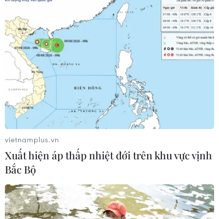
Lâm Đồng vào cao điểm vụ cá Nam,
ngư dân phấn khởi vươn khơi
06/08/2026 09:06
Giá dầu tăng khi nhà đầu tư thận
trọng trước tình hình Trung Đông
06/08/2026 09:03
vietnamplus.vn
Xuất hiện áp thấp nhiệt đới trên khu vực vịnh
Giá vàng tăng phiên thứ tư liên tiếp,
Bắc Bộ
chạm mức cao nhất trong 7 tuần
06/08/2026 08:36