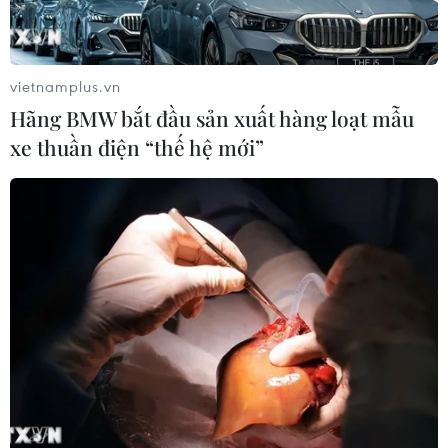
vietnamplus.vn
Hãng BMW bắt đầu sản xuất hàng loạt mẫu
xe thuần điện “thế hệ mới”
TIN CÙNG CHUYÊN MỤC
BSR phối trộn thành công dầu Diesel
sinh học B5 và B10
07/08/2026 05:02
Cà Mau quảng bá thương hiệu, kết
nối đầu tư, đưa ngành tôm phát triển