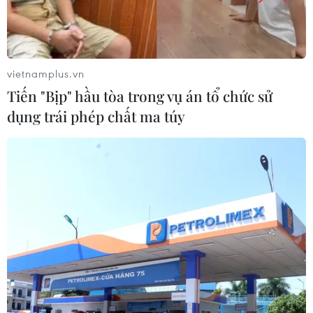
Tại binh đoàn tên lửa ở Uzhur, công tác tái vũ trang
trung đoàn đang ở giai đoạn hoàn thiện và vào năm
2022 hệ thống tên lửa Sarmat sẽ được đưa vào trực
chiến.
vietnamplus.vn
Tiến "Bịp" hầu tòa trong vụ án tổ chức sử
dụng trái phép chất ma túy