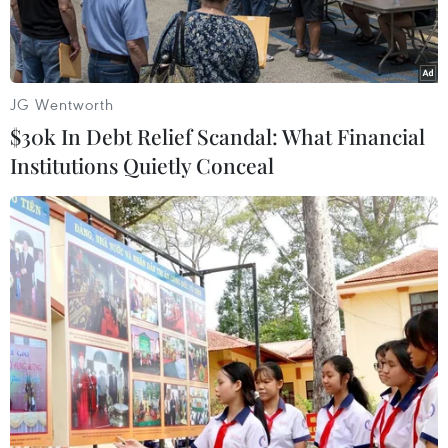
JG Wentworth
$30k In Debt Relief Scandal: What Financial
Institutions Quietly Conceal
Tổng thống Nga Vladimir Putin. (Nguồn: Reuters)
Ngành công nghiệp máy bay không người lái
của Nga "rất có triển vọng và quan trọng," có thể
đạt giá trị 1.000 tỷ ruble (12,2 tỷ USD).
Tổng thống Nga Vladimir Putin đã đưa ra tuyên