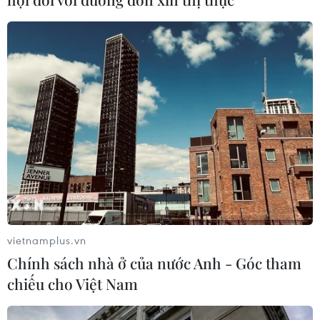
Ngôn ngữ
TTXVN
Dịch vụ tin
Quảng cáo
Liên hệ
Giấy phép số: 1374/GP-BTTTT do Bộ Thông tin và Truyền thông
cấp ngày 11/9/2008.
Quảng cáo: Phó TBT Nguyễn Thị Tám: 093.5958688, Email:
tamvna@gmail.com
Điện thoại: (024) 39411349 - (024) 39411348, Fax: (024)
39411348
vietnamplus.vn
Email:
vietnamplus2008@gmail.com
Chính sách nhà ở của nước Anh - Góc tham
© Bản quyền thuộc về VietnamPlus, TTXVN. Cấm sao chép dưới
chiếu cho Việt Nam
mọi hình thức nếu không có sự chấp thuận bằng văn bản.