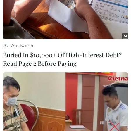
TIN LIÊN QUAN
JG Wentworth
Buried In $10,000+ Of High-Interest Debt?
Read Page 2 Before Paying
Nga đưa tên lửa đạn đạo liên lục địa
Sarmat vào biên chế năm 2022
16/12/2020 13:31