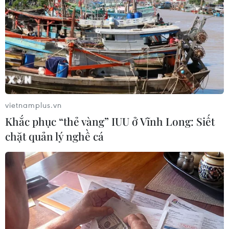
#máy bay không người lái
#thiết bị bay không người lái
vietnamplus.vn
#hệ thống trinh sát
#Ukraine
Nga
Khắc phục “thẻ vàng” IUU ở Vĩnh Long: Siết
chặt quản lý nghề cá
Theo dõi VietnamPlus