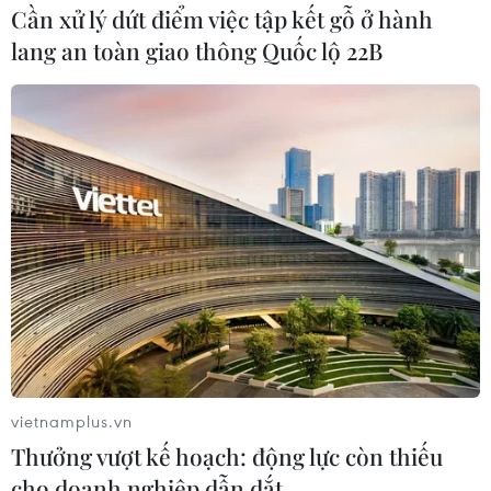
Cần xử lý dứt điểm việc tập kết gỗ ở hành
lang an toàn giao thông Quốc lộ 22B
Nga giới thiệu nhiều vũ khí hiện đại tại
Triển lãm quốc phòng ở UAE
21/02/2023 08:50
Tại Triển lãm quốc phòng quốc tế (IDEX) 2023 diễn ra tại
Abu Dhabi, nhà xuất khẩu vũ khí Rosoboronexport của
Nga đã giới thiệu hơn 200 mẫu vũ khí, đạn dược và khí
tài quân sự.
vietnamplus.vn
Thưởng vượt kế hoạch: động lực còn thiếu
cho doanh nghiệp dẫn dắt