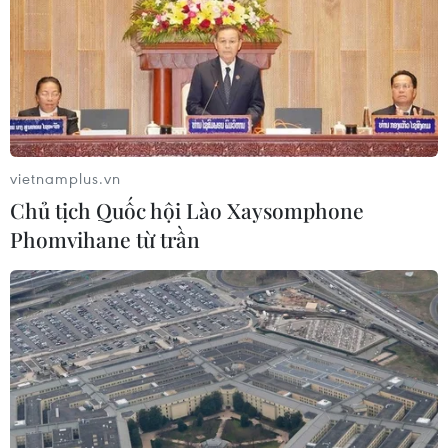
Standard Chartered huy động thành
công khoản vay xã hội 721 triệu USD
cho HDBank
05/08/2026 07:46
vietnamplus.vn
Chủ tịch Quốc hội Lào Xaysomphone
Tăng tốc giải ngân đầu tư công,
Phomvihane từ trần
chấm dứt tâm lý trông chờ
05/08/2026 07:39
Hoàn thiện khuôn khổ pháp lý về
ngân hàng và phòng, chống rửa tiền
05/08/2026 03:43