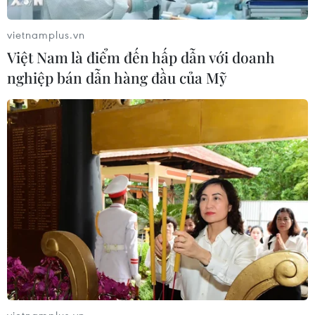
Đề xuất 5 nhóm chính sách sửa đổi
vietnamplus.vn
Luật Trưng mua, trưng dụng tài sản
Việt Nam là điểm đến hấp dẫn với doanh
04/08/2026 11:56
nghiệp bán dẫn hàng đầu của Mỹ
Xem thêm
CƠ QUAN CHỦ QUẢN: THÔNG TẤN XÃ VIỆT NAM
Tổng Biên tập: TRẦN TIẾN DUẨN
Phó Tổng Biên tập: NGUYỄN THỊ TÁM, KHÚC THANH
THỦY
vietnamplus.vn