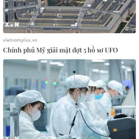
Cà Mau gỡ “điểm nghẽn” mặt bằng,
xây dựng kịch bản giải ngân
05/08/2026 01:18
vietnamplus.vn
Chính phủ Mỹ giải mật đợt 5 hồ sơ UFO
Điều gì chờ đợi đồng yen sau cái bắt
tay giữa Mỹ-Nhật?
04/08/2026 14:11
Sửa Luật Trưng mua, trưng dụng tài
sản giải quyết vướng mắc trên thực
tiễn
04/08/2026 13:10