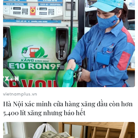
vietnamplus.vn
Hà Nội xác minh cửa hàng xăng dầu còn hơn
#Tín phiếu
#lãi suất liên ngân hàng
#đấu thầu
5.400 lít xăng nhưng báo hết
#tỷ giá