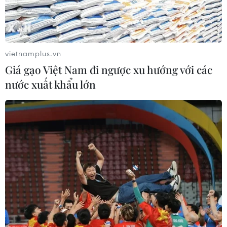
vietnamplus.vn
Giá gạo Việt Nam đi ngược xu hướng với các
nước xuất khẩu lớn
Ngân hàng Nhà nước lý giải nguyên nhân
tín dụng 2 tháng đầu năm tăng trưởng âm
14/03/2024 04:31
Phó Thống đốc cho biết đến ngày 29/2/2024, tín dụng
nền kinh tế giảm 0,72% so với cuối năm 2023. Tuy
nhiên, tốc độ giảm của tháng Hai đã chậm lại (-0,05%)