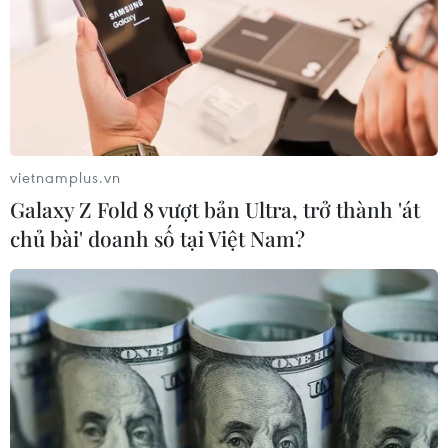
vietnamplus.vn
Galaxy Z Fold 8 vượt bản Ultra, trở thành 'át
chủ bài' doanh số tại Việt Nam?
TIN CÙNG CHUYÊN MỤC
Bảo đảm an toàn hệ thống ngân
hàng và phát triển kinh tế số
09/08/2026 06:20