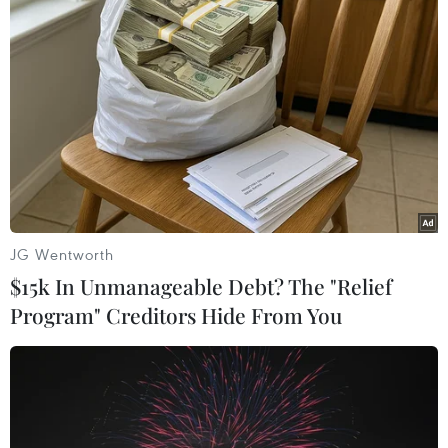
Theo dõi VietnamPlus
TIN LIÊN QUAN
JG Wentworth
$15k In Unmanageable Debt? The "Relief
Program" Creditors Hide From You