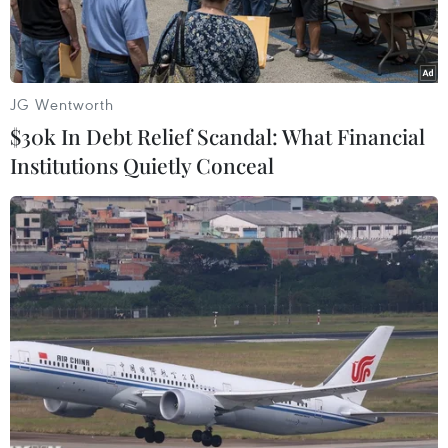
JG Wentworth
$30k In Debt Relief Scandal: What Financial
Institutions Quietly Conceal
Ngân hàng Nhà nước hút ròng gần 60.000 tỷ đồng trong 4
phiên liên tiếp. (Ảnh: PV/Vietnam+)
Trong phiên 14/3, Ngân hàng Nhà nước đã hút
thêm gần 15.000 tỷ đồng khỏi hệ thống, nâng
tổng số tín phiếu đang lưu hành lên 60.000 tỷ
đồng. Tất cả những lô tín phiếu trên đều có lãi