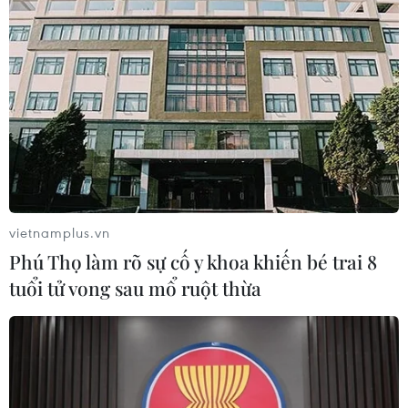
UKVFTA đảm bảo giao thương Anh-Việt
vietnamplus.vn
không bị gián đoạn hậu Brexit
Phú Thọ làm rõ sự cố y khoa khiến bé trai 8
11/12/2020 09:25
tuổi tử vong sau mổ ruột thừa
Ngay khi UKVFTA có hiệu lực, một khối lượng gạo khá
lớn của Việt Nam sẽ được hưởng thuế suất 0% khi
nhập vào Vương quốc Anh (trước đây phải chịu thuế
17,5%).