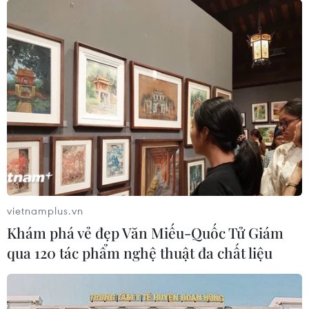
Hiệp định UKVFTA: Động lực mới thúc
đẩy thương mại đầu tư Việt Nam-Anh
11/12/2020 08:45
Theo Bộ trưởng Thương mại quốc tế Vương quốc Anh,
thỏa thuận FTA giữa Việt Nam-Anh là một bước tiến
quan trọng trong bối cảnh quốc gia này sẽ chính thức
vietnamplus.vn
xin gia nhập Hiệp định CPTPP.
Khám phá vẻ đẹp Văn Miếu-Quốc Tử Giám
qua 120 tác phẩm nghệ thuật đa chất liệu