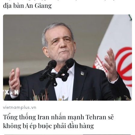
địa bàn An Giang
Sắp ký kết biên bản kết thúc đàm phán
FTA Việt Nam và Vương Quốc Anh
09/12/2020 14:36
Theo Bộ Công Thương, ngày 11/12 tới sẽ chính thức ký
kết biên bản kết thúc đàm phán FTA Việt Nam-Anh; đặc
biệt, cả Anh và Việt Nam đều mong muốn hoàn tất thỏa
thuận này càng sớm càng tốt.
vietnamplus.vn
Tổng thống Iran nhấn mạnh Tehran sẽ
không bị ép buộc phải đầu hàng