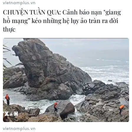
vietnamplus.vn
thác 2 triệu thùng dầu mỗi ngày
CHUYỆN TUẦN QUA: Cảnh báo nạn "giang
08/08/2026 00:12
hồ mạng” kéo những hệ lụy ảo tràn ra đời
thực
Việt Nam khẳng định vị thế tại triển
lãm thương mại quốc tế của Ấn Độ
07/08/2026 23:08
Ngân hàng Trung ương Trung Quốc
mua thêm 20 tấn vàng trong tháng 7
07/08/2026 15:21
Chuyên gia quốc tế đánh giá tích cực
vietnamplus.vn