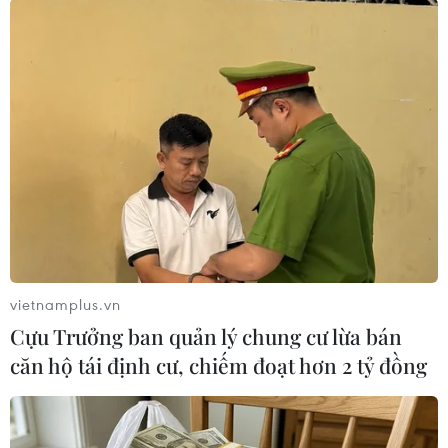
trong năm 2021-2022 về các sản phẩm may mặc,
tiêu dùng sẽ tăng lên, tuy nhiên, để thuận lợi
xuất khẩu hàng sang thị trường này, doanh
nghiệp cần quan tâm nhiều đến xuất xứ sản
phẩm cũng như các rào cản kỹ thuật chặt chẽ.
vietnamplus.vn
Cựu Trưởng ban quản lý chung cư lừa bán
căn hộ tái định cư, chiếm đoạt hơn 2 tỷ đồng
(Ảnh: TTXVN)