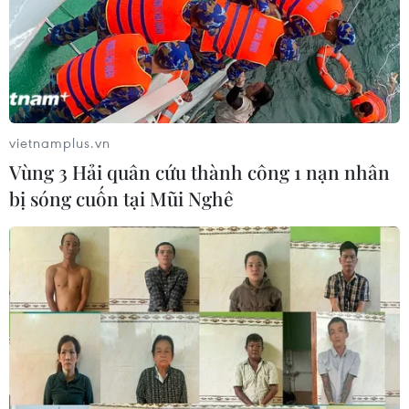
đang mong muốn gia nhập, trở thành thành viên của
Hiệp định Đối tác toàn diện và tiến bộ xuyên Thái Bình
Dương (CPTPP) mà Việt Nam là thành viên.
vietnamplus.vn
Vùng 3 Hải quân cứu thành công 1 nạn nhân
bị sóng cuốn tại Mũi Nghê
Xúc tiến thương mại: 'Bệ đỡ' nâng giá trị