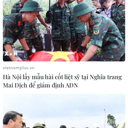
Hạn hán nghiêm trọng đe dọa "huyết
mạch" kinh tế châu Âu
07/08/2026 07:58
Để trái sầu riêng đáp ứng yêu cầu
xuất khẩu bền vững
vietnamplus.vn
07/08/2026 07:34
Hà Nội lấy mẫu hài cốt liệt sỹ tại Nghĩa trang
Mai Dịch để giám định ADN
Tây Ninh thúc đẩy bình dân học vụ
số, tạo động lực phát triển kinh tế số
07/08/2026 07:17