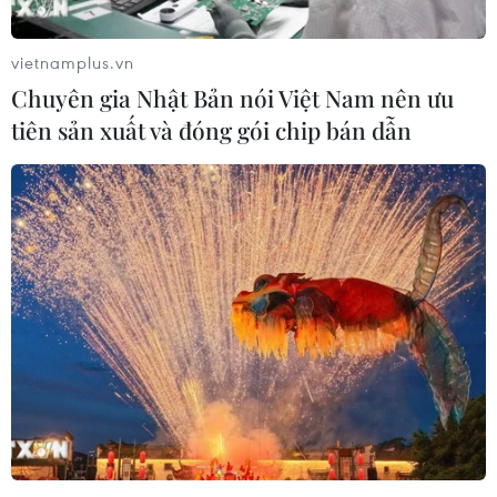
vietnamplus.vn
Chuyên gia Nhật Bản nói Việt Nam nên ưu
tiên sản xuất và đóng gói chip bán dẫn
#UKVFTA
#Liên minh châu Âu
#Việt Nam-Anh
#Ngành da dày
#Da giày
Anh
Theo dõi VietnamPlus