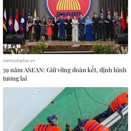
vietnamplus.vn
59 năm ASEAN: Giữ vững đoàn kết, định hình
tương lai
Bộ trưởng Elizabeth Truss: Việt Nam là
đối tác chiến lược của Anh
11/12/2020 15:14
Bộ trưởng Bộ Thương mại quốc tế Anh cho biết Anh