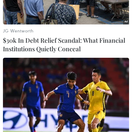
JG Wentworth
$30k In Debt Relief Scandal: What Financial
Institutions Quietly Conceal
Sản xuất sản phẩm may mặc tại Công ty Cổ phần may Tiên
Hưng (huyện Tiên Lữ, Hưng Yên). (Ảnh: Phạm Kiên/TTXVN)
Hiệp định Thương mại tự do Việt Nam-Vương
quốc Anh (UKVFTA) vừa kết thúc đàm phán và
dự kiến sẽ có hiệu lực vào đầu năm 2021.
Theo các doanh nghiệp dệt may, da giày, hiệp
định sẽ mở thêm cơ hội xuất khẩu hàng hóa,