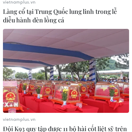
vietnamplus.vn
Làng cổ tại Trung Quốc lung linh trong lễ
diễu hành đèn lồng cá
TIN LIÊN QUAN
vietnamplus.vn
Đội K93 quy tập được 11 bộ hài cốt liệt sỹ trên