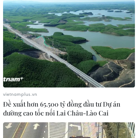
vietnamplus.vn
Đề xuất hơn 65.500 tỷ đồng đầu tư Dự án
đường cao tốc nối Lai Châu-Lào Cai