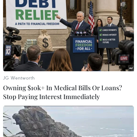
TIN LIÊN QUAN
JG Wentworth
Owning $10k+ In Medical Bills Or Loans?
Stop Paying Interest Immediately
Chạy thêm hàng trăm chuyến tàu phục vụ
khách đi lại trong dịp Hè
03/05/2019 10:18
Ngành đường sắt sẽ chạy thêm hàng trăm chuyến tàu