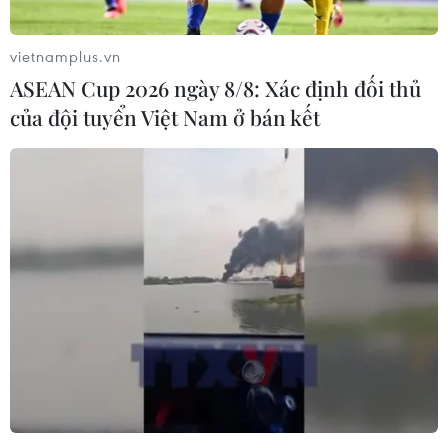
vietnamplus.vn
ASEAN Cup 2026 ngày 8/8: Xác định đối thủ
của đội tuyển Việt Nam ở bán kết
Đường sắt chạy thêm hàng chục đôi tàu
dịp nghỉ lễ Quốc khánh
08/08/2019 12:22
Các đơn vị trong ngành đường sắt đã lên kế hoạch
tăng cường đoàn tàu trong dịp nghỉ lễ Quốc khánh 2/9
nhằm đáp ứng nhu cầu đi lại tăng cao của người dân.