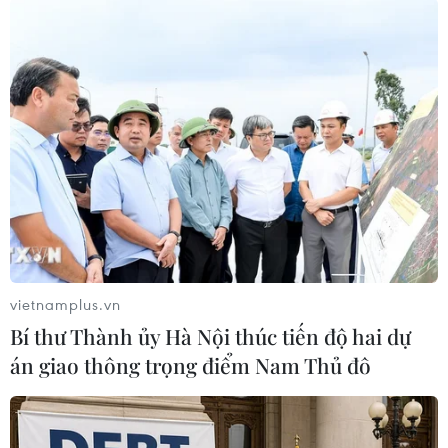
#Đường sắt
#Đường sắt Hà Nội
#Giá vé
#Vé tàu
TP. Hà Nội
Theo dõi VietnamPlus
vietnamplus.vn
Bí thư Thành ủy Hà Nội thúc tiến độ hai dự
án giao thông trọng điểm Nam Thủ đô