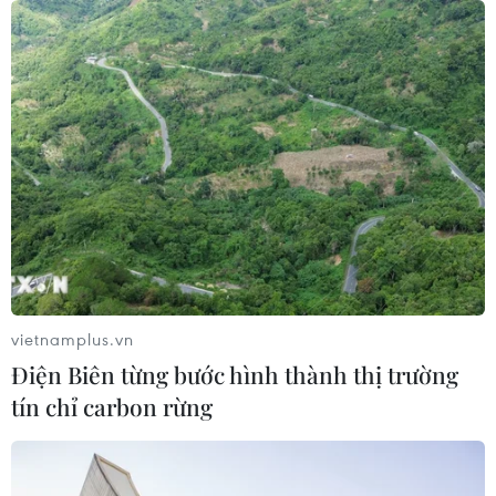
và Thái Lan
06/08/2026 06:24
Sản lượng vàng của Trung Quốc
giảm trong nửa đầu năm 2026
06/08/2026 03:41
Giá vàng trong nước tiếp tục tăng,
SJC lên ngưỡng 143,3 triệu đồng mỗi
lượng
vietnamplus.vn
06/08/2026 02:12
Điện Biên từng bước hình thành thị trường
tín chỉ carbon rừng
Giá vàng ngày 6/8: Bảng giá tại các
công ty vàng bạc đá quý
06/08/2026 01:54