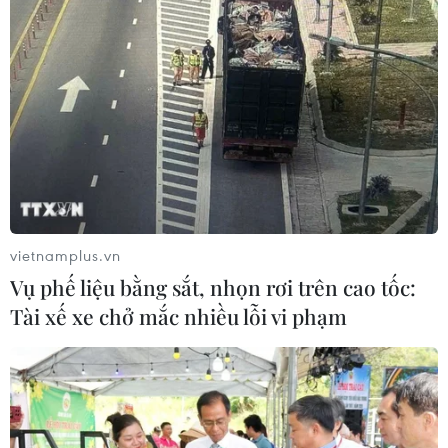
vietnamplus.vn
Vụ phế liệu bằng sắt, nhọn rơi trên cao tốc:
Tài xế xe chở mắc nhiều lỗi vi phạm