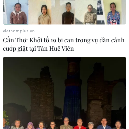
Xe điện Trung Quốc mở rộng
cuộc đua công nghệ ra Đông Nam Á
08/08/2026 03:00
vietnamplus.vn
Cần Thơ: Khởi tố 19 bị can trong vụ dàn cảnh
cướp giật tại Tân Huê Viên
Canada áp dụng biện pháp tự vệ tạm
thời với tủ gỗ và tủ lavabo nhập khẩu
07/08/2026 14:52
Indonesia không áp thuế chống bán
phá giá với nhựa từ Việt Nam
07/08/2026 14:45