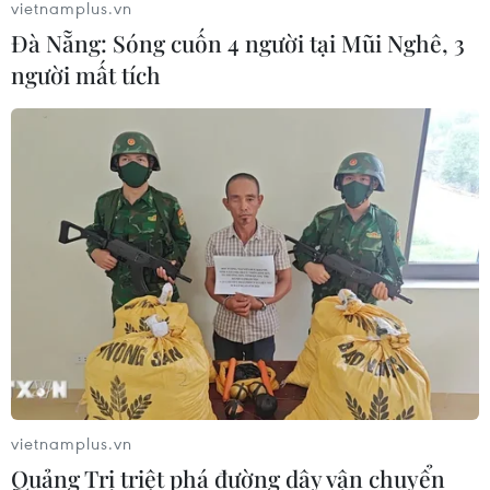
vietnamplus.vn
do áp lực chốt lời
Đà Nẵng: Sóng cuốn 4 người tại Mũi Nghê, 3
07/08/2026 00:31
người mất tích
Chứng khoán Mỹ rời đỉnh khi giá
năng lượng leo thang
06/08/2026 23:58
Lâm Đồng vào cao điểm vụ cá Nam,
ngư dân phấn khởi vươn khơi
06/08/2026 09:06
vietnamplus.vn
Giá dầu tăng khi nhà đầu tư thận
Quảng Trị triệt phá đường dây vận chuyển