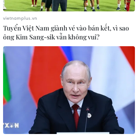
Xem thêm
vietnamplus.vn
Tuyển Việt Nam giành vé vào bán kết, vì sao
ông Kim Sang-sik vẫn không vui?
CƠ QUAN CHỦ QUẢN: THÔNG TẤN XÃ VIỆT NAM
Tổng Biên tập: TRẦN TIẾN DUẨN
Phó Tổng Biên tập: NGUYỄN THỊ TÁM, KHÚC THANH
THỦY
Sở hữu trí tuệ
Quy định sử dụng
RSS
Hỗ trợ
Ngôn ngữ
TTXVN
Dịch vụ tin
Quảng cáo