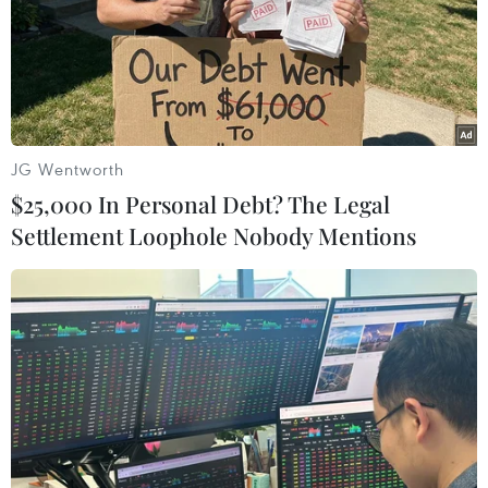
15/05/2019 01:45
Mức giá vé tàu cao tốc là 200.000 đồng/vé đối với
người dân có hộ khẩu thường trú trên địa bàn huyện Cô
Tô từ ngày 27/4, thay vì mức giá 250.000 đồng/vé
đang áp dụng đối với khách du lịch.
JG Wentworth
$25,000 In Personal Debt? The Legal
Settlement Loophole Nobody Mentions