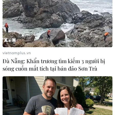
đồng thời duy trì áp dụng chương trình giảm giá vé tàu
cho nhiều đối tượng trong dịp cao điểm Hè.
vietnamplus.vn
Đà Nẵng: Khẩn trương tìm kiếm 3 người bị
sóng cuốn mất tích tại bán đảo Sơn Trà
Hỗ trợ giảm giá vé tàu cao tốc cho người
dân có hộ khẩu ở Cô Tô