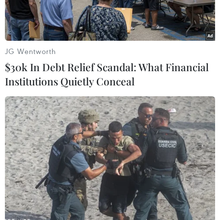
JG Wentworth
$30k In Debt Relief Scandal: What Financial
Institutions Quietly Conceal
Đoàn tàu 5 sao của Tổng công ty Đường sắt Việt Nam đưa vào
khai thác đã nhận được nhiều khen ngợi của hành khách đi tàu.
(Ảnh: Minh Sơn/Vietnam+)
Công ty cổ phần Vận tải đường sắt Hà Nội vừa
cho biết, từ ngày 19/8, đơn vị sẽ áp dụng nhiều
chương trình giảm giá vé thu hút hành khách
sau cao điểm Hè. Thời gian áp dụng từ ngày
19/8 đến hết ngày 28/8 và từ ngày 3/9 đến hết