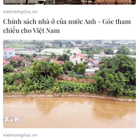
vietnamplus.vn
Thuế polysilicon: Doanh nghiệp Hàn
Chính sách nhà ở của nước Anh - Góc tham
Quốc tại Mỹ có lợi thế
chiếu cho Việt Nam
07/08/2026 12:17
Tầm nhìn bán dẫn của Malaysia: Đi
từ thế mạnh sẵn có lên nấc thang giá
trị cao
07/08/2026 11:51
Đắk Lắk phát động chiến dịch “30
ngày đêm” chuẩn hóa dữ liệu sầu
riêng
07/08/2026 11:50
vietnamplus.vn