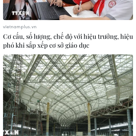
vietnamplus.vn
CƠ QUAN CHỦ QUẢN: THÔNG TẤN XÃ VIỆT NAM
Cơ cấu, số lượng, chế độ với hiệu trưởng, hiệu
Tổng Biên tập: TRẦN TIẾN DUẨN
phó khi sắp xếp cơ sở giáo dục
Phó Tổng Biên tập: NGUYỄN THỊ TÁM, KHÚC THANH
THỦY
Sở hữu trí tuệ
Quy định sử dụng
RSS
Hỗ trợ
Ngôn ngữ
TTXVN
Dịch vụ tin
Quảng cáo
Liên hệ