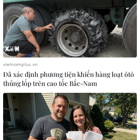
vietnamplus.vn
Đã xác định phương tiện khiến hàng loạt ôtô
thủng lốp trên cao tốc Bắc-Nam
Báo Anh: Nhật Bản vẫn muốn thuyết phục
Mỹ thông qua TPP
10/11/2016 14:44
Dự kiến vào tuần tới, Thủ tướng Nhật Bản Shinzo Abe sẽ