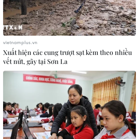
07/08/2026 07:17
Luật Phát triển đô thị góp phần thể
chế hóa đổi mới mô hình phát triển
vietnamplus.vn
07/08/2026 06:55
Xuất hiện các cung trượt sạt kèm theo nhiều
vết nứt, gãy tại Sơn La
Thu hồi 89 ha đất đấu giá chọn nhà
đầu tư công trình thành phố cảng
hàng không
07/08/2026 06:46
Xem thêm