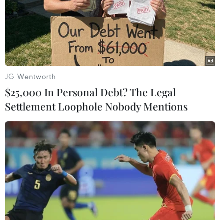
gặp ông Trump tại New York, và chắc chắn TPP sẽ là
chủ đề chi phối cuộc thảo luận giữa hai nhà lãnh đạo.
JG Wentworth
$25,000 In Personal Debt? The Legal
Settlement Loophole Nobody Mentions
Ông Trump: Mỹ sẽ duy trì sự hiện diện
mạnh mẽ tại châu Á-TBD