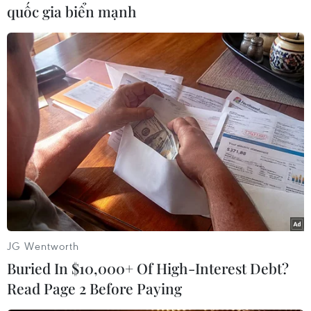
quốc gia biển mạnh
hơn các quyền của người lao động tại các quốc
gia tham gia./.
(Vietnam+)
JG Wentworth
Buried In $10,000+ Of High-Interest Debt?
Read Page 2 Before Paying