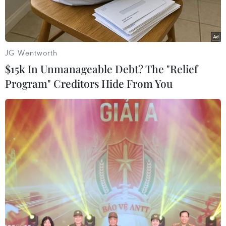
JG Wentworth
$15k In Unmanageable Debt? The "Relief
Program" Creditors Hide From You
Ngoại trưởng Mỹ John Kerry. (Nguồn: AFP/TTXVN)
Theo AFP, Ngoại trưởng Mỹ John Kerry ngày
13/11 bày tỏ hy vọng Tổng thống đắc cử Donald
Trump sẽ từ bỏ sự phản đối của mình đối với
Hiệp định Đối tác xuyên Thái Bình Dương (TPP)