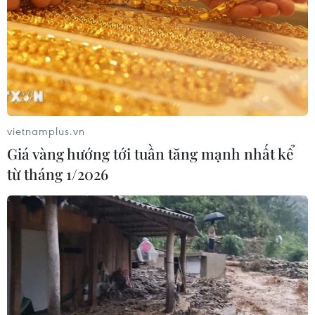
nhất kể từ tháng 1/2026
07/08/2026 08:14
Hạn hán nghiêm trọng đe dọa "huyết
mạch" kinh tế châu Âu
07/08/2026 07:58
vietnamplus.vn
Giá vàng hướng tới tuần tăng mạnh nhất kể
từ tháng 1/2026
Để trái sầu riêng đáp ứng yêu cầu
xuất khẩu bền vững
07/08/2026 07:34
Tây Ninh thúc đẩy bình dân học vụ
số, tạo động lực phát triển kinh tế số