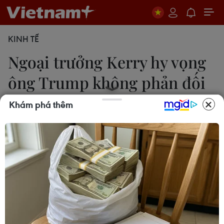
KINH TẾ
Ngoại trưởng Kerry hy vọng
ông Trump không phản đối
TPP
Khám phá thêm
13/11/2016 04:18
Ngoại trưởng Mỹ John Kerry bày tỏ hy vọng Tổng
thống đắc cử Donald Trump sẽ từ bỏ sự phản đối
của mình đối với Hiệp định Đối tác xuyên Thái Bình
Dương (TPP) gây tranh cãi.