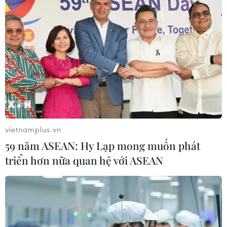
#Bản tin thời sự
#Tội phạm
#Truy nã
#Tội phạm hình sự
#Hình sự
#Công an
#Vụ án
#Phạm pháp
#Pháp luật
#Pháp đình
#Xã hội
#An ninh xã hội
#Chính trị
#VietnamPlus
#Vietnam
#Plus
Theo dõi VietnamPlus
vietnamplus.vn
59 năm ASEAN: Hy Lạp mong muốn phát
triển hơn nữa quan hệ với ASEAN
TIN LIÊN QUAN