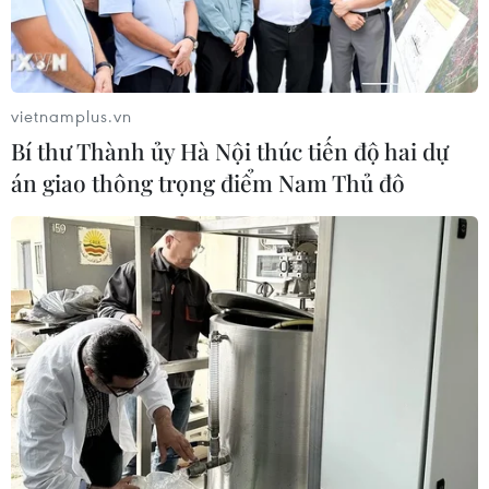
Trong vài ngày trở lại đây, nắng nóng xấp xỉ 40 độ C
đã làm đảo lộn cuộc sống, sinh hoạt của hàng triệu
người dân Thủ đô Hà Nội, nhất là những người lao
động phải làm việc ở ngoài trời.
vietnamplus.vn
Bí thư Thành ủy Hà Nội thúc tiến độ hai dự
án giao thông trọng điểm Nam Thủ đô