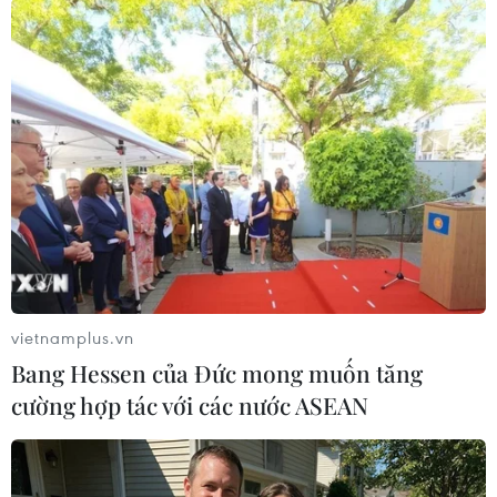
cũng chia sẻ, đợt nắng nóng này đúng là quá
đột ngột và nóng ngoài sức tưởng tưởng, khiến
nhiều người trở tay không kịp. Nhà anh trước
chỉ dùng một điều hòa trong phòng ngủ nhưng
giờ anh phải vội vàng sắm thêm một chiếc điều
hòa ngoài phòng ăn vì nóng quá.
“Ngồi ăn mà mồ hôi thi nhau tuôn thì ai còn
muốn nuốt cơm nữa. Vì thế không thể không
đầu tư thêm một cái điều hòa nữa,” anh Phương
tặc lưỡi, ngán ngẩm kể
vietnamplus.vn
[Nhiều ca tử vong liên tiếp vì nắng nóng khắc
Bang Hessen của Đức mong muốn tăng
nghiệt tại miền Bắc]
cường hợp tác với các nước ASEAN
Theo bà Phạm Thị Thu Hà, chuyên viên
marketing Hệ thống siêu thị điện máy Media
Mart, lượng điều hòa, tủ lạnh, quạt phun sương,