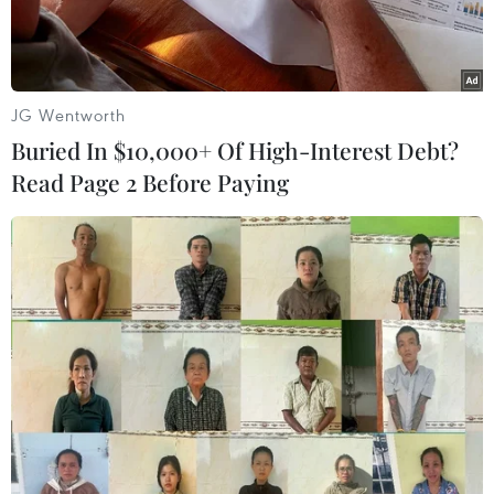
làm lạnh...
JG Wentworth
Buried In $10,000+ Of High-Interest Debt?
Read Page 2 Before Paying
Người dân đổ xô đi mua sắm các thiết bị chống nắng nóng.
(Ảnh: Thanh Tâm/Vietnam+)
Nắng nóng gay gắt những ngày qua khiến nhu
cầu mua sắm các thiết bị điện máy chống nóng