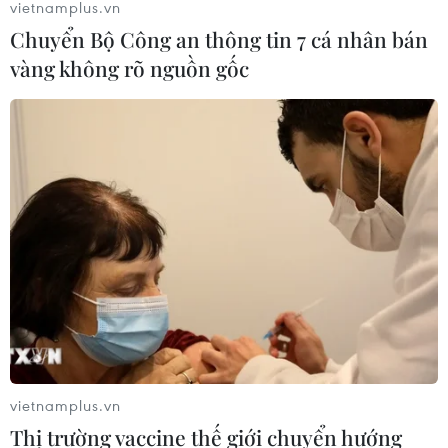
vietnamplus.vn
Chuyển Bộ Công an thông tin 7 cá nhân bán
vàng không rõ nguồn gốc
Hà Nội: Hai người tử vong do thời tiết
nắng nóng khốc liệt
05/06/2017 10:35
Đợt nắng nóng gay gắt tại Hà Nội trong những ngày
đầu tháng Sáu, có lúc đạt mốc 42,5 độ C, khiến hai
người tử vong, nguyên nhân có thể do cảm nắng.
vietnamplus.vn
Thị trường vaccine thế giới chuyển hướng