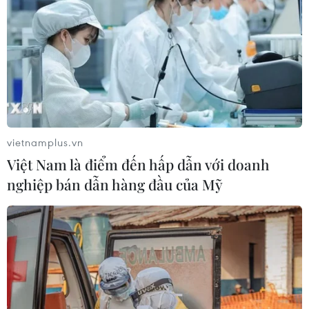
vietnamplus.vn
Việt Nam là điểm đến hấp dẫn với doanh
nghiệp bán dẫn hàng đầu của Mỹ
Người dân Thủ đô với muôn vàn cách
chống lại nắng nóng
29/05/2015 07:06
Để bảo vệ sức khỏe và chống chọi với cái nóng lên tới
40 độ C, người dân Thủ đô đã sáng tạo muôn vàn cách