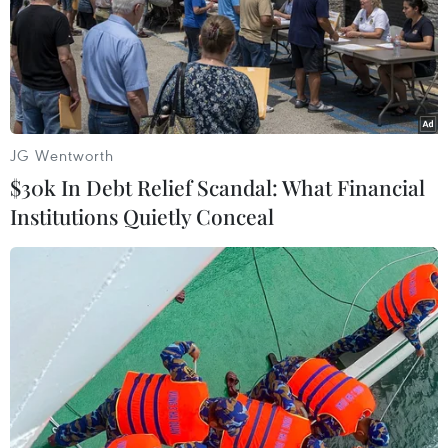
cũng đua nhau “tung” nhiều chương trình
khuyến mãi thu hút khách hàng. Theo đó, các
sản phẩm sử dụng công nghệ inverter tiết kiệm
điện năng là xu hướng được khách hàng đặc
biệt ưa chuộng.
JG Wentworth
Anh Trần Văn Đức (Hoàn Kiếm, Hà Nội) đang
$30k In Debt Relief Scandal: What Financial
tìm mua điều hòa có công nghệ inverter tiết
Institutions Quietly Conceal
kiệm điện chia sẻ, trẻ con nhà anh được nghỉ
Hè nên điều hòa phải bật 24/24 phục vụ các con.
Do đó, để giảm gánh nặng tiền điện hàng tháng
thì dòng điều hòa sử dụng công nghệ inverter là
tiêu chí lựa chọn đầu tiên khi anh quyết định
sắm thêm điều hòa cho căn nhà của mình.
[Miền Bắc đạt kỷ lục về tiêu thụ điện trong
đợt nắng nóng đầu tiên]