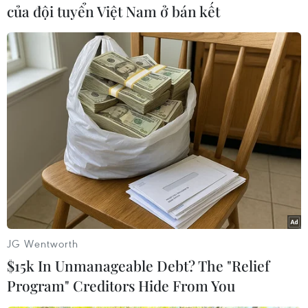
của đội tuyển Việt Nam ở bán kết
sắm thêm một cái điều hòa vì nắng nóng gay
gắt, bọn trẻ con nhà chị cứ vật vã cả đêm không
ngủ được.
“Thời tiết Hà Nội những ngày vừa qua nóng như
chảo lửa, đi làm cả ngày về mở cửa nhà là như
cái hầm nóng hừng hực. Buổi tối bọn trẻ con
nóng quá không ngủ được nên hai vợ chồng
bàn nhau phải sắm ngay cái điều hòa, không thì
khó trụ được với thời tiết này,” chị Nguyệt thở
dài nói.
Cùng chung hoàn cảnh như chị Nguyệt, nhiều
JG Wentworth
gia đình cũng đổ xô đi sắm các thiết bị giải
$15k In Unmanageable Debt? The "Relief
nhiệt chống nóng trong những ngày Hè oi ả.
Program" Creditors Hide From You
Anh Nguyễn Trọng Phương (Hoàng Mai, Hà Nội)