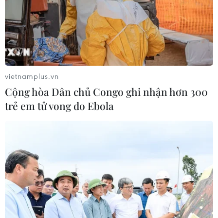
chống nắng nóng.
vietnamplus.vn
Cộng hòa Dân chủ Congo ghi nhận hơn 300
trẻ em tử vong do Ebola
Người dân Thủ đô "thở phào" vì sắp sửa
thoát khỏi nắng nóng
04/06/2016 09:00