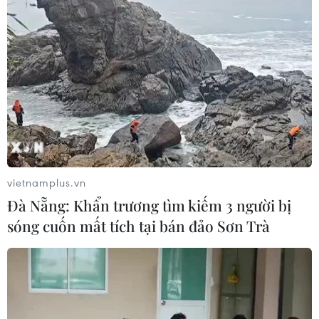
vietnamplus.vn
Đà Nẵng: Khẩn trương tìm kiếm 3 người bị
sóng cuốn mất tích tại bán đảo Sơn Trà