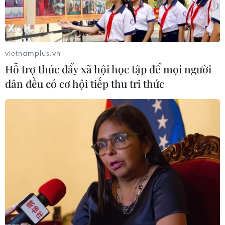
vietnamplus.vn
Hỗ trợ thúc đẩy xã hội học tập để mọi người
dân đều có cơ hội tiếp thu tri thức
Các nhà đầu tư Australia tìm cách cứu
hãng thông tấn AAP
26/05/2020 07:37
Một nhóm các nhà đầu tư Australia rất quan tâm đến
dịch vụ sản xuất tin tức, kiểm chứng thông tin và sản
xuất ảnh của AAP và có ý định mua lại hãng thông tấn
vừa mới tuyên bố đóng cửa này.