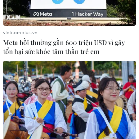
vietnamplus.vn
Meta bồi thường gần 600 triệu USD vì gây
tổn hại sức khỏe tâm thần trẻ em
Ảnh minh họa. (Nguồn: Reuters)
Các tờ báo ở Ấn Độ, vài tháng trước còn đi
ngược lại xu hướng báo chí của thế giới thời đại
công nghệ 4.0 với mức tăng số lượng phát hành,