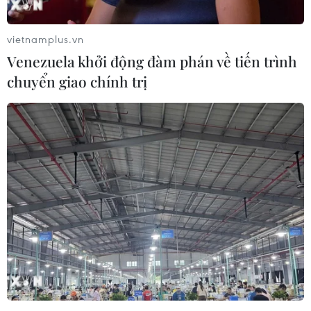
vietnamplus.vn
Venezuela khởi động đàm phán về tiến trình
chuyển giao chính trị
Mỹ: Tổng thống Trump dọa đóng cửa các
công ty truyền thông xã hội
27/05/2020 12:41
Ông Trump đưa ra đe dọa sau khi Twitter lần đầu tiên
gắn cảnh báo với hai trong số những dòng trạng thái