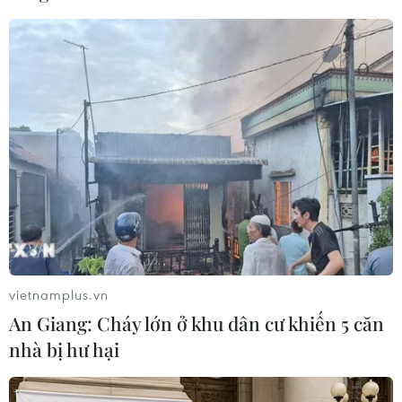
CƠ QUAN CHỦ QUẢN: THÔNG TẤN XÃ VIỆT NAM
Tổng Biên tập: TRẦN TIẾN DUẨN
Phó Tổng Biên tập: NGUYỄN THỊ TÁM, KHÚC THANH
THỦY
Sở hữu trí tuệ
Quy định sử dụng
RSS
Hỗ trợ
Ngôn ngữ
TTXVN
Dịch vụ tin
Quảng cáo
vietnamplus.vn
Liên hệ
An Giang: Cháy lớn ở khu dân cư khiến 5 căn
nhà bị hư hại
Giấy phép số: 1374/GP-BTTTT do Bộ Thông tin và Truyền thông