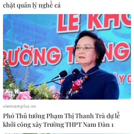
chặt quản lý nghề cá
doanh thu từ quảng cáo lao dốc từ 6 triệu
USD/tháng xuống còn 500.000 USD/tháng.
Theo Hiệp hội Báo chí và các nhà xuất bản tin
tức trên thế giới (WAN-IFRA), các tờ báo và tạp
chí ở Ấn Độ thường đạt doanh thu quảng cáo
khoảng 3 tỷ USD mỗi năm.
Tuy nhiên, trong hai tháng Ba và Tư vừa qua,
doanh thu quảng cáo của các tờ báo đã giảm tới
75-85%./.
(TTXVN/Vietnam+)
vietnamplus.vn
Phó Thủ tướng Phạm Thị Thanh Trà dự lễ
khởi công xây Trường THPT Nam Đàn 1