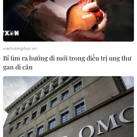
28/07/2026 14:26
Sắp khởi động Chiến dịch TinAI?
ứng phó làn sóng tin giả
27/07/2026 06:04
vietnamplus.vn
Bỉ tìm ra hướng đi mới trong điều trị ung thư
gan di căn
Hợp tác truyền thông giữa
Viện Kiểm sát Nhân dân Tối cao với
TTXVN, Báo Nhân Dân và VOV
24/07/2026 12:42
Ký kết hợp tác truyền thông giữa
Viện Kiểm sát Nhân dân Tối cao và 3
cơ quan thông tấn, báo chí