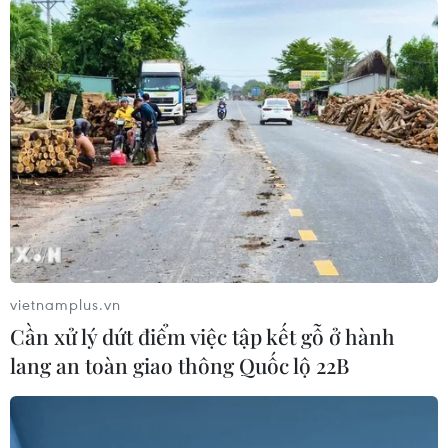
#Ấn Độ
#Dịch bệnh COVID-19
#Kỷ nguyên báo giấy tại Ấn Độ
#Doanh thu báo in
vietnamplus.vn
#Nhà báo đã bị mất việc
Ấn Độ
Cần xử lý dứt điểm việc tập kết gỗ ở hành
lang an toàn giao thông Quốc lộ 22B
Theo dõi VietnamPlus