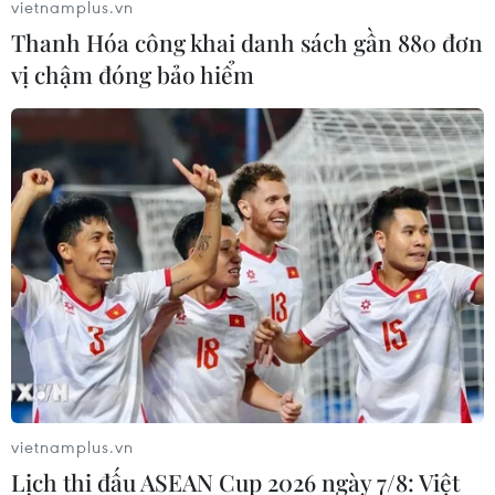
vietnamplus.vn
mà ông chủ Nhà Trắng đăng tải trên mạng này để
Thanh Hóa công khai danh sách gần 880 đơn
người đọc lưu ý kiểm nghiệm lại thông tin.
vị chậm đóng bảo hiểm
vietnamplus.vn
Australia: Tập đoàn News Corp ngừng
Lịch thi đấu ASEAN Cup 2026 ngày 7/8: Việt