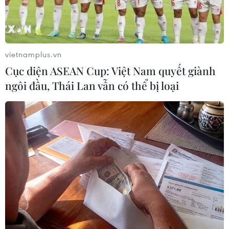
vietnamplus.vn
Cục diện ASEAN Cup: Việt Nam quyết giành
ngôi đầu, Thái Lan vẫn có thể bị loại
TIN CÙNG CHUYÊN MỤC