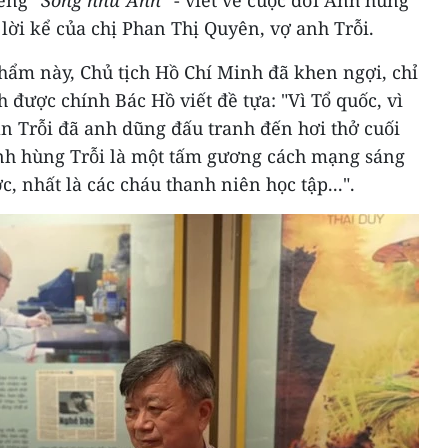
iếng
“Sống như Anh”
- viết về cuộc đời Anh hùng
 lời kể của chị Phan Thị Quyên, vợ anh Trỗi.
hẩm này, Chủ tịch Hồ Chí Minh đã khen ngợi, chỉ
 được chính Bác Hồ viết đề tựa: "Vì Tổ quốc, vì
n Trỗi đã anh dũng đấu tranh đến hơi thở cuối
 anh hùng Trỗi là một tấm gương cách mạng sáng
, nhất là các cháu thanh niên học tập...".