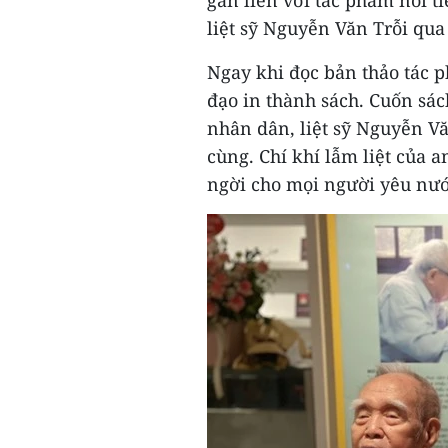
gắn liền với tác phẩm nổi t
liệt sỹ Nguyễn Văn Trỗi qua
Ngay khi đọc bản thảo tác p
đạo in thành sách. Cuốn sách
nhân dân, liệt sỹ Nguyễn Vă
cùng. Chí khí lẫm liệt của
ngời cho mọi người yêu nước