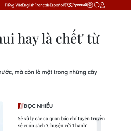
Tiếng Việt
English
Français
Español
中文
Русский
i hay là chết' từ
nước, mà còn là một trong những cây
ĐỌC NHIỀU
Sẽ xử lý các cơ quan báo chí tuyên truyền
về cuốn sách 'Chuyện với Thanh'