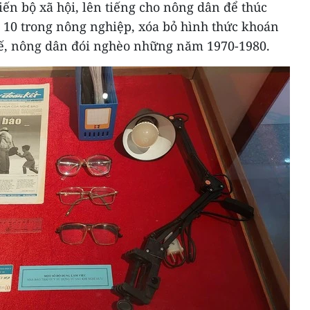
iến bộ xã hội, lên tiếng cho nông dân để thúc
n 10 trong nông nghiệp, xóa bỏ hình thức khoán
tế, nông dân đói nghèo những năm 1970-1980.