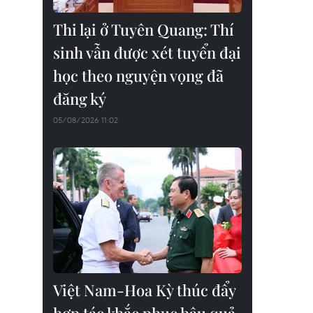
Thi lại ở Tuyên Quang: Thí
sinh vẫn được xét tuyển đại
học theo nguyện vọng đã
đăng ký
05/08/2026 11:02
Việt Nam-Hoa Kỳ thúc đẩy