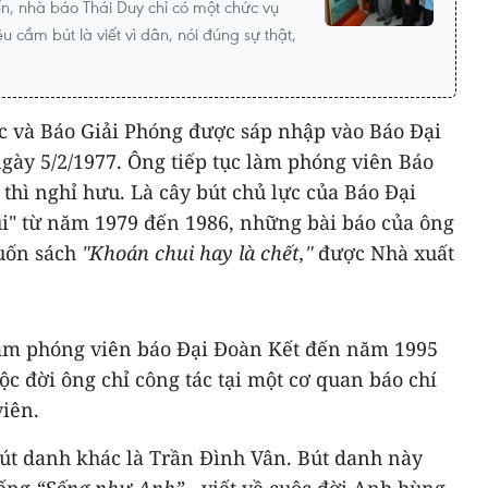
ến, nhà báo Thái Duy chỉ có một chức vụ
u cầm bút là viết vì dân, nói đúng sự thật,
c và Báo Giải Phóng được sáp nhập vào Báo Đại
ngày 5/2/1977. Ông tiếp tục làm phóng viên Báo
hì nghỉ hưu. Là cây bút chủ lực của Báo Đại
ui" từ năm 1979 đến 1986, những bài báo của ông
cuốn sách
"Khoán chui hay là chết,"
được Nhà xuất
làm phóng viên báo Đại Đoàn Kết đến năm 1995
ộc đời ông chỉ công tác tại một cơ quan báo chí
viên.
út danh khác là Trần Đình Vân. Bút danh này