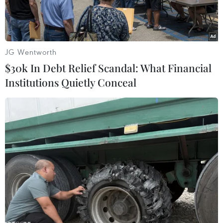
JG Wentworth
$30k In Debt Relief Scandal: What Financial
Institutions Quietly Conceal
Học sinh tiểu học Nhật Bản. (Nguồn: Kyodo)
Bộ Giáo dục Nhật Bản ngày 24/3 đã ban hành bộ
quy chuẩn nhằm ngăn chặn nguy cơ lây nhiễm
dịch bệnh cho học sinh trong bối cảnh các
trường học nước này dự kiến sẽ mở cửa trở lại