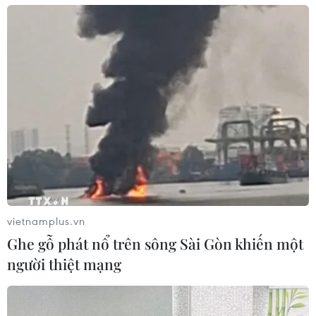
BoJ: Dịch COVID-19 có thể đẩy kinh tế
Nhật Bản vào tình trạng trì trệ
25/03/2020 11:09
Dịch COVID-19 có thể đẩy nền kinh tế Nhật Bản vào tình
trạng trì trệ kéo dài và cho rằng chính phủ nước này có
thể sẽ phải đưa ra thêm các gói kích thích kinh tế nhằm
ứng phó với khó khăn hiện tại.
vietnamplus.vn
Ghe gỗ phát nổ trên sông Sài Gòn khiến một
người thiệt mạng