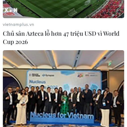
vietnamplus.vn
Chủ sân Azteca lỗ hơn 47 triệu USD vì World
Cup 2026
Nhật Bản cam kết chi ít nhất 137 tỷ USD
ứng phó tác động từ COVID-19
23/03/2020 12:25
Cam kết của Thủ tướng Abe được xem là chung tay với
những nỗ lực nhằm giảm bớt tác động đối với kinh tế
Nhật Bản do đại dịch viêm đường hô hấp cấp COVID-
19.