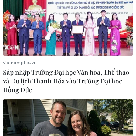
vietnamplus.vn
Sáp nhập Trường Đại học Văn hóa, Thể thao
và Du lịch Thanh Hóa vào Trường Đại học
Hồng Đức
#Bộ Giáo dục Nhật Bản
#nguy cơ lây nhiễm dịch bệnh
#virus SARS-CoV-2
#trường học đóng cửa
Nhật Bản