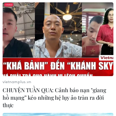
CƠ QUAN CHỦ QUẢN: THÔNG TẤN XÃ VIỆT NAM
Tổng Biên tập: TRẦN TIẾN DUẨN
Phó Tổng Biên tập: NGUYỄN THỊ TÁM, KHÚC THANH
THỦY
Sở hữu trí tuệ
Quy định sử dụng
RSS
Hỗ trợ
Ngôn ngữ
TTXVN
vietnamplus.vn
Dịch vụ tin
Quảng cáo
CHUYỆN TUẦN QUA: Cảnh báo nạn "giang
Liên hệ
hồ mạng” kéo những hệ lụy ảo tràn ra đời
thực