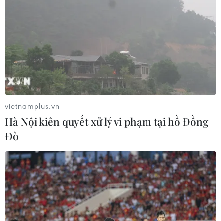
vietnamplus.vn
Hà Nội kiên quyết xử lý vi phạm tại hồ Đồng
Đò