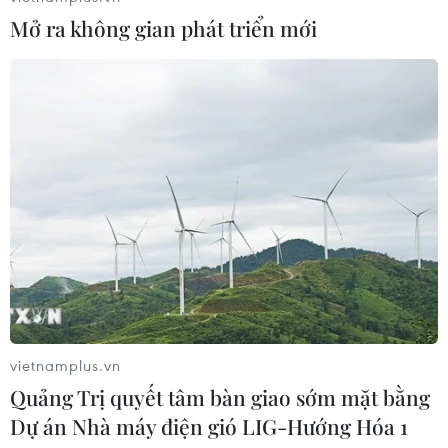
Mở ra không gian phát triển mới
Anh công bố kết quả điều tra ban
đầu vụ đâm dao ở trung tâm London
06/08/2026 06:00
Hàn Quốc tăng cường giải pháp
ngăn chặn đánh bạc trực tuyến trong
quân đội
06/08/2026 04:52
vietnamplus.vn
Xem thêm
Quảng Trị quyết tâm bàn giao sớm mặt bằng
Dự án Nhà máy điện gió LIG-Hướng Hóa 1