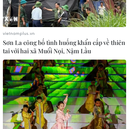
vietnamplus.vn
Sơn La công bố tình huống khẩn cấp về thiên
tai với hai xã Muổi Nọi, Nậm Lầu