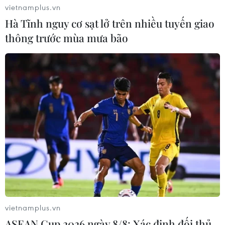
COVID-19.
vietnamplus.vn
Hà Tĩnh nguy cơ sạt lở trên nhiều tuyến giao
thông trước mùa mưa bão
Thủ tướng Abe: Nhật Bản, IOC nhất trí
hoãn tổ chức Olympic Tokyo 2020
vietnamplus.vn
ASEAN Cup 2026 ngày 8/8: Xác định đối thủ
24/03/2020 13:05