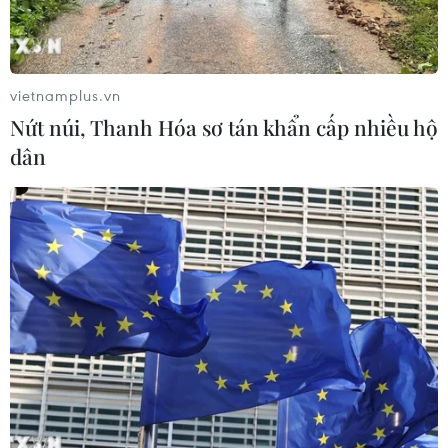
qua
06/08/2026 22:56
vietnamplus.vn
Nước thải từ máy bay có thể giúp
Nứt núi, Thanh Hóa sơ tán khẩn cấp nhiều hộ
phát hiện sớm nguy cơ đại dịch
dân
06/08/2026 22:30
Tây Ban Nha: 100 người thiệt mạng
trong vụ vượt biển ồ ạt vào Ceuta
06/08/2026 16:03
Đức tuyên án chung thân đối tượng
gây vụ lao xe vào đám đông ở