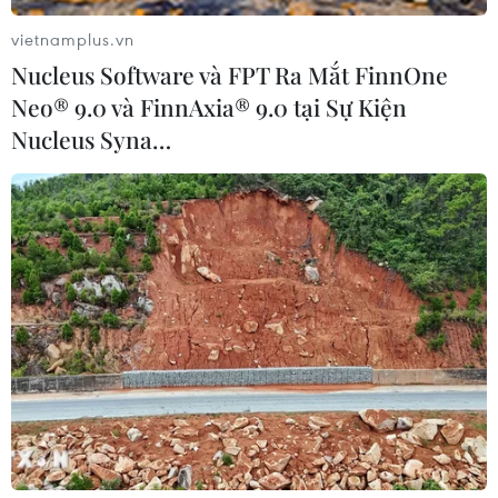
vietnamplus.vn
Nucleus Software và FPT Ra Mắt FinnOne
Neo® 9.0 và FinnAxia® 9.0 tại Sự Kiện
Nucleus Syna…
Tập đoàn sinh học Nhật Bản phát triển
vắcxin chống COVID-19
24/03/2020 02:58
Tập đoàn y sinh Anges Inc của Nhật Bản hợp tác với
Trường Đại học Osaka đã hoàn tất việc phát triển một
loại vắcxin DNA phòng bệnh viêm đường hô hấp cấp