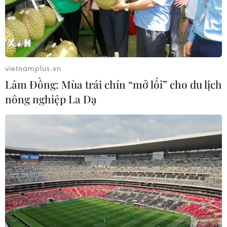
Nhiều quốc gia đóng cửa vì dịch bệnh, vì
sao Nhật Bản là một ngoại lệ?
vietnamplus.vn
23/03/2020 09:21
Lâm Đồng: Mùa trái chín “mở lối” cho du lịch
Mặc dù các sự kiện thể thao đã bị hủy bỏ, trường học
nông nghiệp La Dạ
cho học sinh nghỉ ở nhà và một số trung tâm giải trí lớn
đã đóng cửa, phần lớn các hoạt động tại Nhật Bản vẫn
diễn ra bình thường.