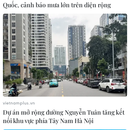
Quốc, cảnh báo mưa lớn trên diện rộng
#Nhật Bản
#Nagano
#Gifu
#Yamanashi
#Núi lửa Ontake
#Phun trào
#Tro bụi
#JMC
#Mức cảnh báo
#Cơ quan cứu hỏa
Nhật Bản
vietnamplus.vn
Dự án mở rộng đường Nguyễn Tuân tăng kết
Theo dõi VietnamPlus
nối khu vực phía Tây Nam Hà Nội