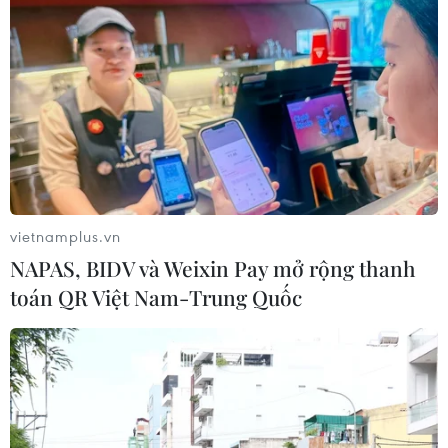
CƠ QUAN CHỦ QUẢN: THÔNG TẤN XÃ VIỆT NAM
Tổng Biên tập: TRẦN TIẾN DUẨN
Phó Tổng Biên tập: NGUYỄN THỊ TÁM, KHÚC THANH
THỦY
vietnamplus.vn
NAPAS, BIDV và Weixin Pay mở rộng thanh
Sở hữu trí tuệ
Quy định sử dụng
toán QR Việt Nam-Trung Quốc
RSS
Hỗ trợ
Ngôn ngữ
TTXVN
Dịch vụ tin
Quảng cáo
Liên hệ