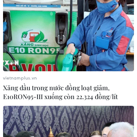
Philippines sơ tán dân do núi lửa Mayon
hoạt động mạnh
17/09/2014 09:31
Ngày 17/9, núi lửa Mayon tại tỉnh Albay, miền Đông
Philippines, đang có những hoạt động dữ dội buộc nhà
chức trách phải khẩn trương sơ tán hàng nghìn người
dân.
vietnamplus.vn
Xăng dầu trong nước đồng loạt giảm,
E10RON95-III xuống còn 22.324 đồng/lít