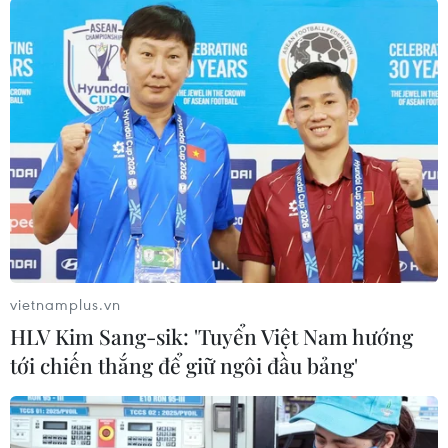
TIN LIÊN QUAN
vietnamplus.vn
HLV Kim Sang-sik: 'Tuyển Việt Nam hướng
tới chiến thắng để giữ ngôi đầu bảng'