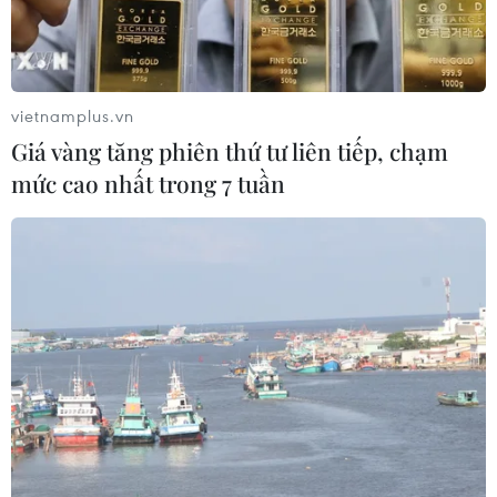
vietnamplus.vn
Giá vàng tăng phiên thứ tư liên tiếp, chạm
mức cao nhất trong 7 tuần
Núi lửa Ontake tạo ra một cột khói tro bụi dày đặc. (Nguồn: AP)
Ít nhất 7 người bị bất tỉnh và 8 du khách bị
thương sau khi núi lửa Ontake bất ngờ phun
trào ở miền Trung Nhật Bản lúc gần 12 giờ ngày
27/9.
Ngọn núi lửa nằm giữa tỉnh Nagano và Gifu.