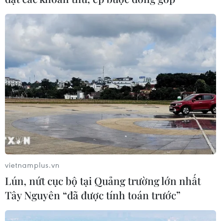
COVID-19 theo ngày ở mức cao chưa từng thấy.
vietnamplus.vn
Lún, nứt cục bộ tại Quảng trường lớn nhất
New Zealand cấp phép tạm thời vaccine
Tây Nguyên “đã được tính toán trước”
của hãng AstraZeneca
29/07/2021 03:29