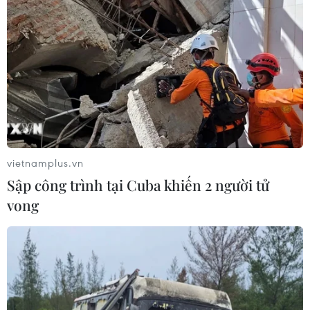
Mỹ quy định đeo khẩu trang nơi không
gian kín tại điểm nóng dịch bệnh
29/07/2021 03:58
Theo CDC của Mỹ, biện pháp này cần được thực hiện
ngay lập tức, khi có tới gần 50% các hạt ở nước này có
tỷ lệ lây nhiễm COVID-19 trong cộng đồng ở mức cao.
vietnamplus.vn
Sập công trình tại Cuba khiến 2 người tử
vong