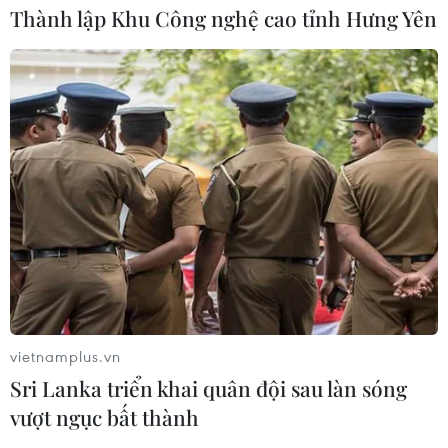
Thành lập Khu Công nghệ cao tỉnh Hưng Yên
vietnamplus.vn
Sri Lanka triển khai quân đội sau làn sóng
vượt ngục bất thành