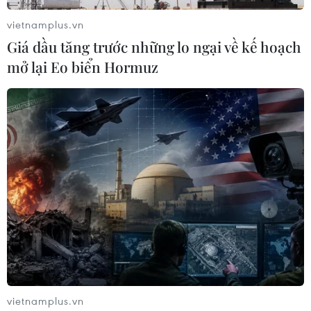
vietnamplus.vn
Giá dầu tăng trước những lo ngại về kế hoạch
mở lại Eo biển Hormuz
Chứng chỉ xanh về COVID-19 - 'giấy thông
hành' ở châu Âu
29/07/2021 02:40
Hộ chiếu sức khỏe sử dụng tại các quốc gia châu Âu
cho phép quyền đến một số địa điểm công cộng đối với
người sở hữu, là những người đã được tiêm chủng, khỏi
bệnh hoặc xét nghiệm âm tính.
vietnamplus.vn