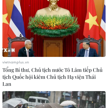
xương hiếm gặp
17/07/2026 01:05
Tìm lời giải cho xu hướng gia tăng
ung thư phổi ở người trẻ không hút
thuốc
17/07/2026 01:00
vietnamplus.vn
Tổng Bí thư, Chủ tịch nước Tô Lâm tiếp Chủ
Xem thêm
tịch Quốc hội kiêm Chủ tịch Hạ viện Thái
Lan
CƠ QUAN CHỦ QUẢN: THÔNG TẤN XÃ VIỆT NAM