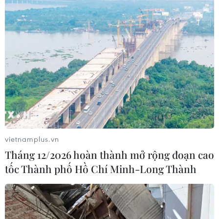
New Zealand đã đảm bảo được 7,6 triệu liều vaccine
của hãng AstraZeneca thông qua một thỏa thuận mua
trước với hãng này hồi năm ngoái.
vietnamplus.vn
Tháng 12/2026 hoàn thành mở rộng đoạn cao
tốc Thành phố Hồ Chí Minh-Long Thành