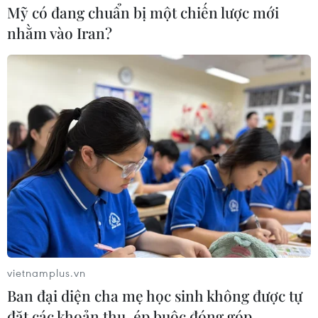
Mỹ có đang chuẩn bị một chiến lược mới
nhằm vào Iran?
Nhiều nước ghi nhận số ca mắc mới
COVID-19 tăng cao kỷ lục
29/07/2021 02:58
vietnamplus.vn
Trong 24 giờ qua, nhiều nước bao gồm Thái Lan,
Ban đại diện cha mẹ học sinh không được tự
Ireland, Thổ Nhĩ Kỳ và Maroc chứng kiến số ca mắc mới
đặt các khoản thu, ép buộc đóng góp