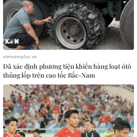
(TTXVN/Vietnam+)
vietnamplus.vn
Đã xác định phương tiện khiến hàng loạt ôtô
thủng lốp trên cao tốc Bắc-Nam
#Cập nhật tình hình
#Tình hình dịch bệnh
#COVID-19
#Vaccine
#Lào
Lào