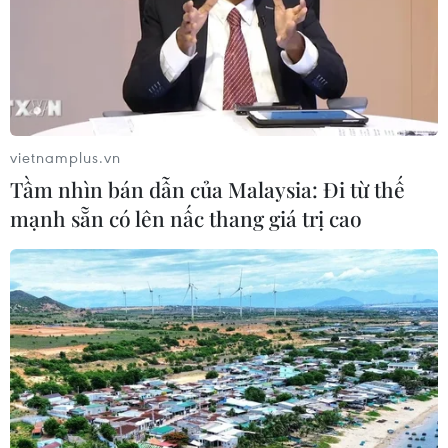
sớm bệnh Alzheimer
30/07/2026 14:27
Virus H5N1 lây lan trong quần thể
chim bản địa tại Australia
vietnamplus.vn
29/07/2026 11:42
Tầm nhìn bán dẫn của Malaysia: Đi từ thế
mạnh sẵn có lên nấc thang giá trị cao
UNAIDS cảnh báo nguy cơ đại dịch
HIV/AIDS bùng phát trở lại
29/07/2026 05:17
Johnson & Johnson chi 5,5 tỷ USD
dàn xếp vụ kiện phấn rôm gây ung