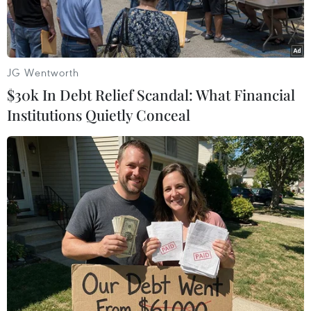
JG Wentworth
$30k In Debt Relief Scandal: What Financial
Institutions Quietly Conceal
Ảnh minh họa (Nguồn: AFP/TTXVN)
Theo phóng viên TTXVN tại Viêng Chăn, gần
đây, Lào liên tục ghi nhận các trường hợp
dương tính với virus SARS-CoV-2 gây bệnh
COVID-19 là người nhập cảnh đã hoàn thành