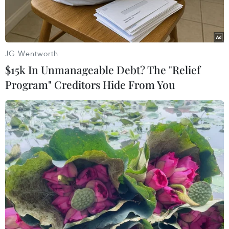
Ngày 21/7, Tòa án Nhân dân Thành phố Hồ Chí
Minh đã mở phiên tòa xét xử sơ thẩm vụ án bé gái
8 tuổi bị bạo hành đến tử vong tại căn hộ chung
JG Wentworth
cư trên địa bàn quận Bình Thạnh.
$15k In Unmanageable Debt? The "Relief
Program" Creditors Hide From You
Ngày 21/7, Tòa án Nhân dân Thành phố Hồ Chí