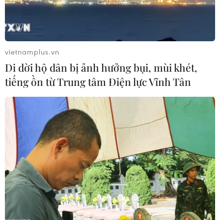
đối tượng tổ chức sử dụng
vòi cao áp vào thợ tháo dỡ
ma túy trong quán karaoke
nhà sát vách
05/08/2026 09:38
05/08/2026 09:23
vietnamplus.vn
Di dời hộ dân bị ảnh hưởng bụi, mùi khét,
tiếng ồn từ Trung tâm Điện lực Vĩnh Tân
Khởi tố ca sĩ và giám đốc
Tiếp nhận 47 công dân Việt
công ty giải trí vì xâm
Nam bị Hoa Kỳ trục xuất về
phạm bản quyền trên
nước
YouTube
05/08/2026 07:38
05/08/2026 09:22