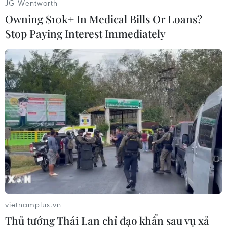
JG Wentworth
Owning $10k+ In Medical Bills Or Loans?
Stop Paying Interest Immediately
#Bạo hành trẻ em
#Vụ án bé gái 8 tuổi
#Nguyễn Võ Quỳnh Trang
#Xét xử công khai
vietnamplus.vn
Thủ tướng Thái Lan chỉ đạo khẩn sau vụ xả