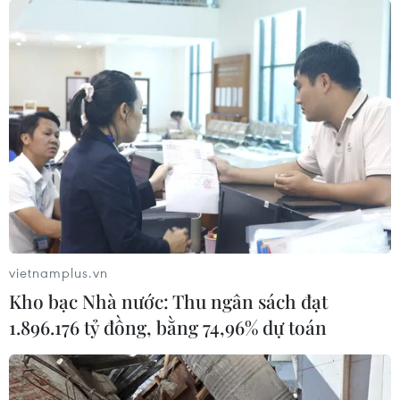
CƠ QUAN CHỦ QUẢN: THÔNG TẤN XÃ VIỆT NAM
Tổng Biên tập: TRẦN TIẾN DUẨN
Phó Tổng Biên tập: NGUYỄN THỊ TÁM, KHÚC THANH
THỦY
Sở hữu trí tuệ
Quy định sử dụng
RSS
Hỗ trợ
Ngôn ngữ
TTXVN
vietnamplus.vn
Dịch vụ tin
Quảng cáo
Kho bạc Nhà nước: Thu ngân sách đạt
Liên hệ
1.896.176 tỷ đồng, bằng 74,96% dự toán