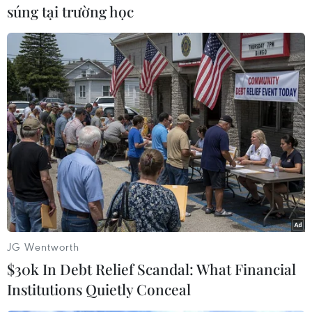
súng tại trường học
Tiến "Bịp" hầu tòa trong vụ
Khởi tố đối tượng giả danh
án tổ chức sử dụng trái
Công an, lừa đảo "chạy án"
phép chất ma túy
tại Đắk Lắk
07/08/2026 04:40
06/08/2026 15:07
JG Wentworth
$30k In Debt Relief Scandal: What Financial
Institutions Quietly Conceal
Cảnh sát khám xét nơi ở
Bãi bỏ một số văn bản quy