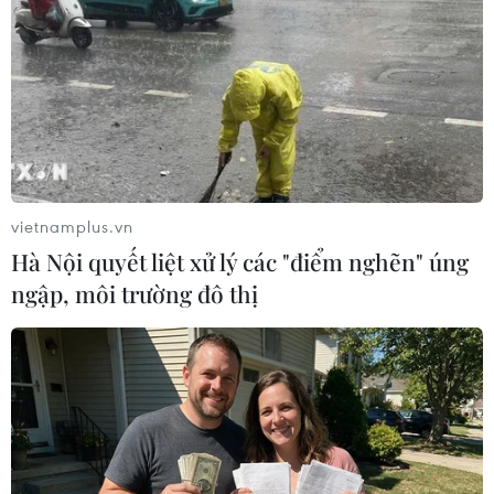
24 năm tù cho 2 vợ chồng
Khởi tố thêm 6 đối tượng
tổ chức “bay lắc” tại Hà Nội
vụ lập khống hồ sơ bảo
hiểm y tế ở Đắk Lắk
06/08/2026 03:46
05/08/2026 14:55
vietnamplus.vn
Hà Nội quyết liệt xử lý các "điểm nghẽn" úng
ngập, môi trường đô thị
Vận chuyển quá cảnh hàng
24 năm tù cho đôi vợ
giả và xâm phạm sở hữu trí
chồng tổ chức “bay lắc”
tuệ diễn biến phức tạp
trong quán karaoke