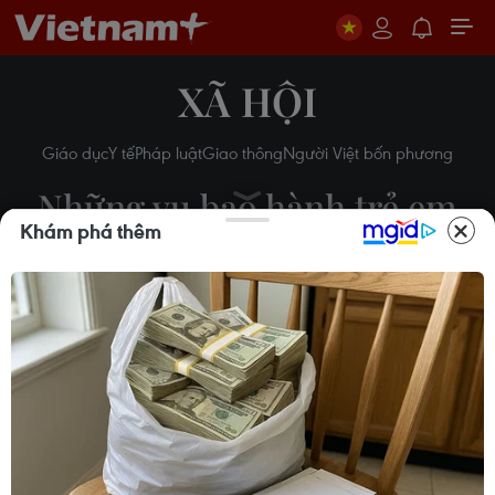
XÃ HỘI
Giáo dục
Y tế
Pháp luật
Giao thông
Người Việt bốn phương
Những vụ bạo hành trẻ em
Khám phá thêm
rúng động dư luận thời gian
gần đây
22/07/2022 09:05
Theo dõi VietnamPlus