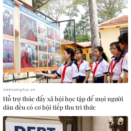
Còn tồn tại, khiếm khuyết hệ thống
thu phí tại 5 Dự án cao tốc Bắc-Nam
05/08/2026 08:29
Cao tốc Khánh Hoà-Buôn Ma Thuột
sẽ hoàn thành, khai thác trong năm
nay
05/08/2026 07:14
vietnamplus.vn
Hỗ trợ thúc đẩy xã hội học tập để mọi người
Xem thêm
dân đều có cơ hội tiếp thu tri thức