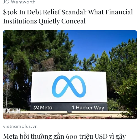
JG Wentworth
$30k In Debt Relief Scandal: What Financial
Institutions Quietly Conceal
#WHO
#An toàn giao thông
#Đường bộ
#Thanh niên
#Tai nạn
Theo dõi VietnamPlus
vietnamplus.vn
TIN CÙNG CHUYÊN MỤC
Meta bồi thường gần 600 triệu USD vì gây