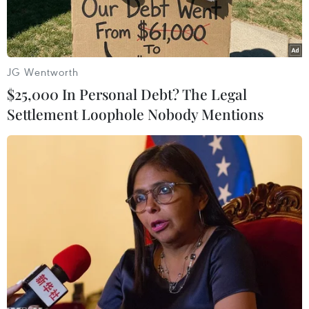
vong do tainạn giao thông trên toàn cầu.
WHO cho biết mỗi năm có khoảng 1,3 triệu
người bị chết và 20-50 triệungười bị thương do
JG Wentworth
tai nạn giao thông đường bộ.
$25,000 In Personal Debt? The Legal
Settlement Loophole Nobody Mentions
Theo WHO, tai nạn giao thông đường bộ đã trở
thành một trong những nguyênnhân hàng đầu
gây tử vong đối với thanh niên trong độ tuổi từ
15-29.
Chương trình hành động “Thập kỷ hành động vì
an toàn giao thông” của WHOsẽ đưa ra các biện
pháp khả thi và mang lại hiệu quả thiết thực để
chính phủ cácnước có thể thực hiện nhằm hạn
chế tai nạn giao thông đường bộ.