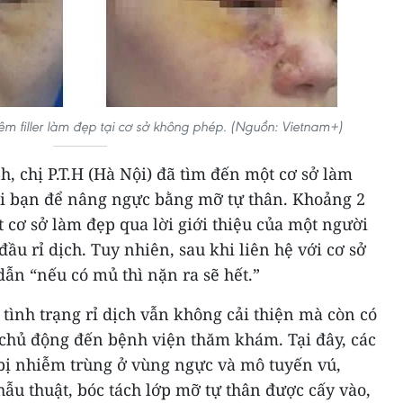
iêm filler làm đẹp tại cơ sở không phép. (Nguồn: Vietnam+)
h, chị P.T.H (Hà Nội) đã tìm đến một cơ sở làm
ời bạn để nâng ngực bằng mỡ tự thân. Khoảng 2
t cơ sở làm đẹp qua lời giới thiệu của một người
đầu rỉ dịch. Tuy nhiên, sau khi liên hệ với cơ sở
ẫn “nếu có mủ thì nặn ra sẽ hết.”
 tình trạng rỉ dịch vẫn không cải thiện mà còn có
 chủ động đến bệnh viện thăm khám. Tại đây, các
bị nhiễm trùng ở vùng ngực và mô tuyến vú,
hẫu thuật, bóc tách lớp mỡ tự thân được cấy vào,