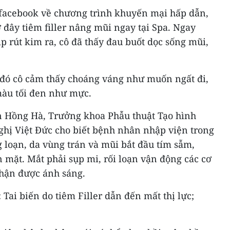
 facebook về chương trình khuyến mại hấp dẫn,
 đây tiêm filler nâng mũi ngay tại Spa. Ngay
ịp rút kim ra, cô đã thấy đau buốt dọc sống mũi,
 đó cô cảm thấy choáng váng như muốn ngất đi,
màu tối đen như mực.
n Hồng Hà, Trưởng khoa Phẫu thuật Tạo hình
ị Việt Đức cho biết bệnh nhân nhập viện trong
 loạn, da vùng trán và mũi bắt đầu tím sẫm,
 mặt. Mắt phải sụp mi, rối loạn vận động các cơ
hận được ánh sáng.
ai biến do tiêm Filler dẫn đến mất thị lực;