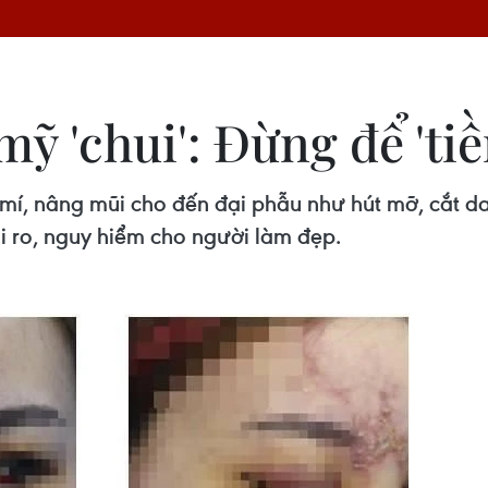
ỹ 'chui': Đừng để 'tiề
t mí, nâng mũi cho đến đại phẫu như hút mỡ, cắt d
i ro, nguy hiểm cho người làm đẹp.