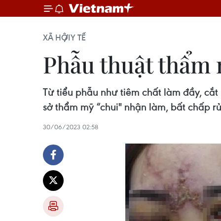
XÃ HỘI
Y TẾ
Phẫu thuật thẩm m
Từ tiểu phẫu như tiêm chất làm đầy, cắ
sở thẩm mỹ “chui" nhận làm, bất chấp rủ
30/06/2023 02:58