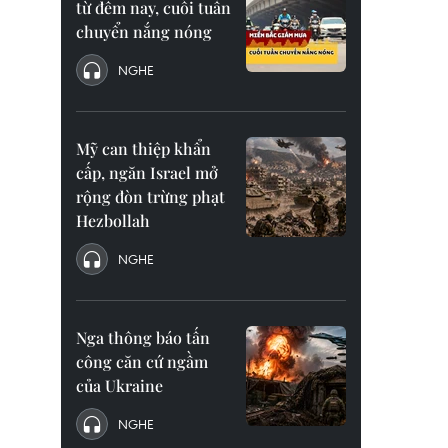
từ đêm nay, cuối tuần
chuyển nắng nóng
NGHE
Mỹ can thiệp khẩn
cấp, ngăn Israel mở
rộng đòn trừng phạt
Hezbollah
NGHE
Nga thông báo tấn
công căn cứ ngầm
của Ukraine
NGHE