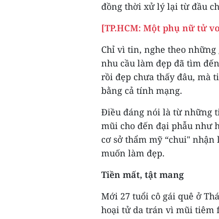
đồng thời xử lý lại từ đầu c
[TP.HCM: Một phụ nữ tử vo
Chỉ vì tin, nghe theo những
nhu cầu làm đẹp đã tìm đến
rồi đẹp chưa thấy đâu, mà t
bằng cả tính mạng.
Điều đáng nói là từ những t
mũi cho đến đại phẫu như h
cơ sở thẩm mỹ “chui" nhận 
muốn làm đẹp.
Tiền mất, tật mang
Mới 27 tuổi cô gái quê ở Th
hoại tử da trán vì mũi tiêm f