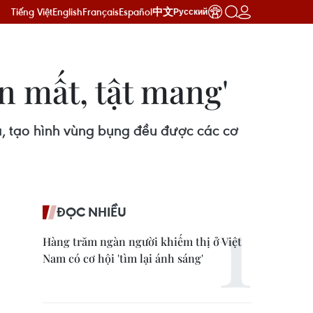
Tiếng Việt
English
Français
Español
中文
Русский
n mất, tật mang'
a, tạo hình vùng bụng đều được các cơ
ĐỌC NHIỀU
Hàng trăm ngàn người khiếm thị ở Việt
Nam có cơ hội 'tìm lại ánh sáng'