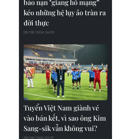
báo nạn "giang hồ mạng”
kéo những hệ lụy ảo tràn ra
đời thực
08/08/2026 04:00
Tuyển Việt Nam giành vé
vào bán kết, vì sao ông Kim
Sang-sik vẫn không vui?
08/08/2026 03:37