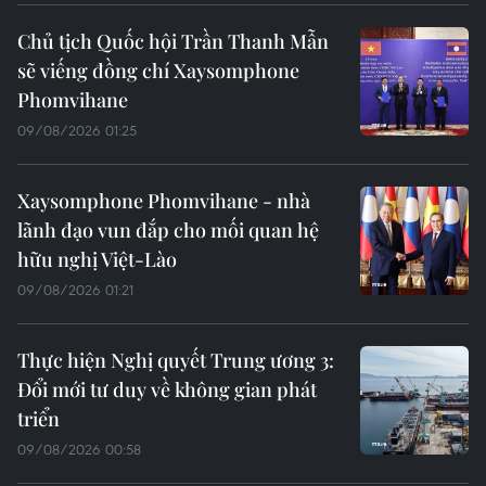
Chủ tịch Quốc hội Trần Thanh Mẫn
sẽ viếng đồng chí Xaysomphone
Phomvihane
09/08/2026 01:25
Xaysomphone Phomvihane - nhà
lãnh đạo vun đắp cho mối quan hệ
hữu nghị Việt-Lào
09/08/2026 01:21
Thực hiện Nghị quyết Trung ương 3:
Đổi mới tư duy về không gian phát
triển
09/08/2026 00:58