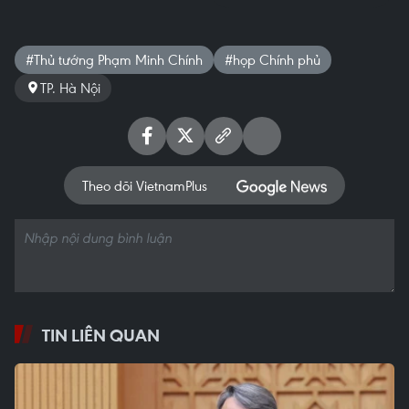
#Thủ tướng Phạm Minh Chính
#họp Chính phủ
TP. Hà Nội
Theo dõi VietnamPlus
TIN LIÊN QUAN