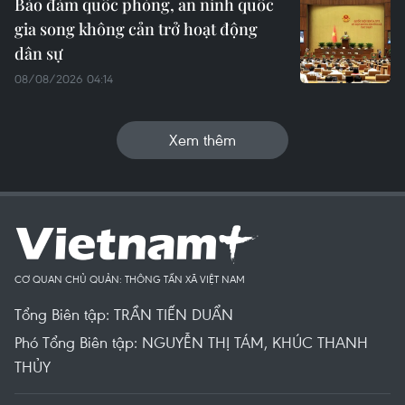
Bảo đảm quốc phòng, an ninh quốc
gia song không cản trở hoạt động
dân sự
08/08/2026 04:14
Xem thêm
CƠ QUAN CHỦ QUẢN: THÔNG TẤN XÃ VIỆT NAM
Tổng Biên tập: TRẦN TIẾN DUẨN
Phó Tổng Biên tập: NGUYỄN THỊ TÁM, KHÚC THANH
THỦY