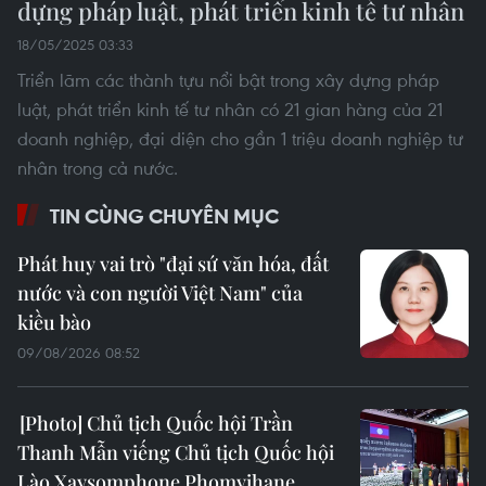
dựng pháp luật, phát triển kinh tế tư nhân
18/05/2025 03:33
Triển lãm các thành tựu nổi bật trong xây dựng pháp
luật, phát triển kinh tế tư nhân có 21 gian hàng của 21
doanh nghiệp, đại diện cho gần 1 triệu doanh nghiệp tư
nhân trong cả nước.
TIN CÙNG CHUYÊN MỤC
Phát huy vai trò "đại sứ văn hóa, đất
nước và con người Việt Nam" của
kiều bào
09/08/2026 08:52
Chủ tịch Quốc hội Trần
Thanh Mẫn viếng Chủ tịch Quốc hội
Lào Xaysomphone Phomvihane