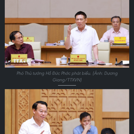
Phó Thủ tướng Hồ Đức Phớc phát biểu. (Ảnh: Dương
Giang/TTXVN)