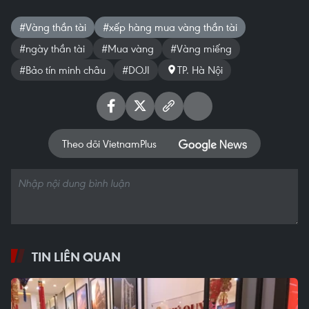
#Vàng thần tài
#xếp hàng mua vàng thần tài
#ngày thần tài
#Mua vàng
#Vàng miếng
#Bảo tín minh châu
#DOJI
TP. Hà Nội
Theo dõi VietnamPlus
TIN LIÊN QUAN