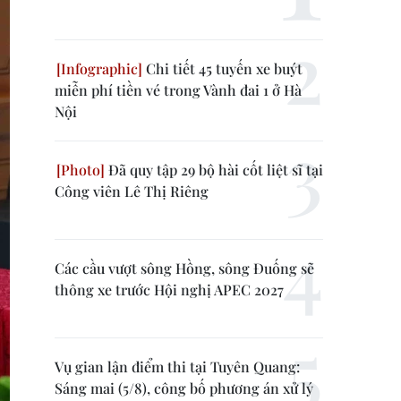
Chi tiết 45 tuyến xe buýt
miễn phí tiền vé trong Vành đai 1 ở Hà
Nội
Đã quy tập 29 bộ hài cốt liệt sĩ tại
Công viên Lê Thị Riêng
Các cầu vượt sông Hồng, sông Đuống sẽ
thông xe trước Hội nghị APEC 2027
Vụ gian lận điểm thi tại Tuyên Quang:
Sáng mai (5/8), công bố phương án xử lý