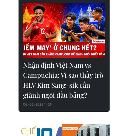
Nhận định Việt Nam vs
Campuchia: Vì sao thầy trò
HLV Kim Sang-sik cần
giành ngôi đầu bảng?
06/08/2026 11:05