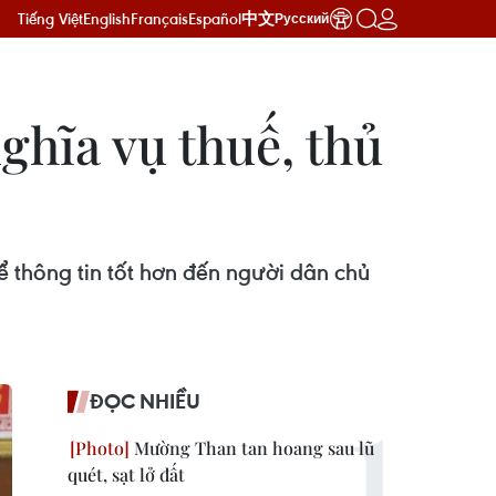
Tiếng Việt
English
Français
Español
中文
Русский
ghĩa vụ thuế, thủ
 thông tin tốt hơn đến người dân chủ
ĐỌC NHIỀU
Mường Than tan hoang sau lũ
quét, sạt lở đất