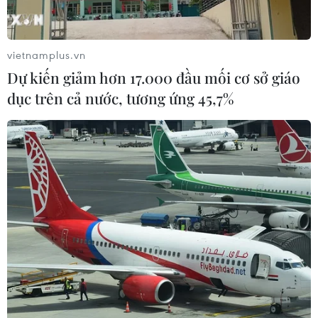
vietnamplus.vn
Dự kiến giảm hơn 17.000 đầu mối cơ sở giáo
dục trên cả nước, tương ứng 45,7%
TIN CÙNG CHUYÊN MỤC
Quảng Trị: Xử phạt tài xế vượt đường
ngang có tín hiệu cảnh báo đường
sắt
06/08/2026 05:10
Mưa dông khiến hàng chục
chuyến bay tới Nội Bài không thể hạ
cánh
06/08/2026 04:37