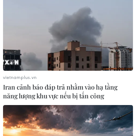
#Sân bay Nội Bài
#cảng hàng không quốc tế Nội bài
vietnamplus.vn
#an toàn bay
#phi công
#thả diều
TP. Hà Nội
Iran cảnh báo đáp trả nhằm vào hạ tầng
năng lượng khu vực nếu bị tấn công
Theo dõi VietnamPlus