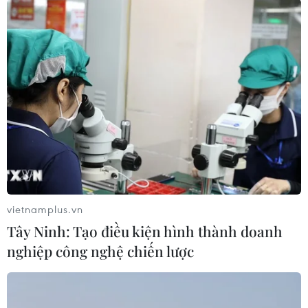
Cục trưởng Hàng không:
‘Không đánh đổi an toàn
bay vì bất cứ lý do gì’
Cục Hàng không Việt Nam yêu
cầu các đơn vị trong ngành triệt
để loại bỏ tư tưởng chủ quan, lơ
là, tự mãn trong công tác đảm
bảo an toàn hàng không.
vietnamplus.vn
(Vietnam+)
Tây Ninh: Tạo điều kiện hình thành doanh
nghiệp công nghệ chiến lược