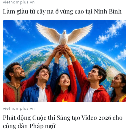
vietnamplus.vn
Làm giàu từ cây na ở vùng cao tại Ninh Bình
Cục trưởng Hàng không: ‘Không đánh đổi
an toàn bay vì bất cứ lý do gì’
26/02/2025 11:22
Cục Hàng không Việt Nam yêu cầu các đơn vị trong
ngành triệt để loại bỏ tư tưởng chủ quan, lơ là, tự mãn
trong công tác đảm bảo an toàn hàng không.
vietnamplus.vn
Phát động Cuộc thi Sáng tạo Video 2026 cho
công dân Pháp ngữ