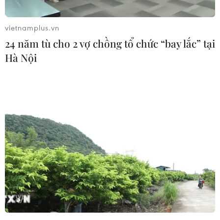
vietnamplus.vn
Ảnh hưởng của trận động đất tại Thái Lan
24 năm tù cho 2 vợ chồng tổ chức “bay lắc” tại
với hoạt động hàng không Việt Nam
Hà Nội
28/03/2025 12:13
Cục Hàng không Việt Nam đã chỉ đạo các đơn vị tiếp
tục theo dõi chặt chẽ, phối hợp với các cơ quan liên
quan để đảm bảo an toàn, hiệu quả cho hoạt động bay
sau vụ động đất tại Myanmar và Thái Lan.