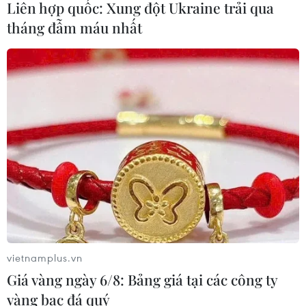
đường ĐH80
Liên hợp quốc: Xung đột Ukraine trải qua
03/08/2026 11:52
tháng đẫm máu nhất
Xem thêm
CƠ QUAN CHỦ QUẢN: THÔNG TẤN XÃ VIỆT NAM
Tổng Biên tập: TRẦN TIẾN DUẨN
Phó Tổng Biên tập: NGUYỄN THỊ TÁM, KHÚC THANH
THỦY
vietnamplus.vn
Giá vàng ngày 6/8: Bảng giá tại các công ty
Sở hữu trí tuệ
Quy định sử dụng
vàng bạc đá quý
RSS
Hỗ trợ