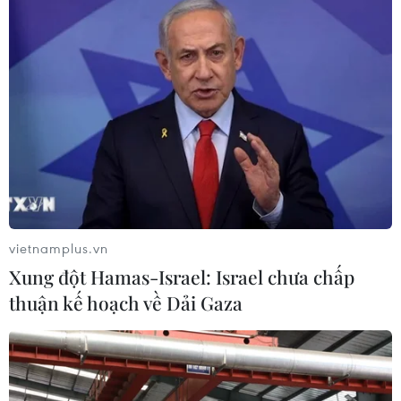
Dự án đường bộ cao tốc Gia Nghĩa-
Chơn Thành "đội vốn" hơn 350 tỷ
đồng
05/08/2026 09:06
Còn tồn tại, khiếm khuyết hệ thống
thu phí tại 5 Dự án cao tốc Bắc-Nam
05/08/2026 08:29
vietnamplus.vn
Xung đột Hamas-Israel: Israel chưa chấp
Cao tốc Khánh Hoà-Buôn Ma Thuột
thuận kế hoạch về Dải Gaza
sẽ hoàn thành, khai thác trong năm
nay
05/08/2026 07:14