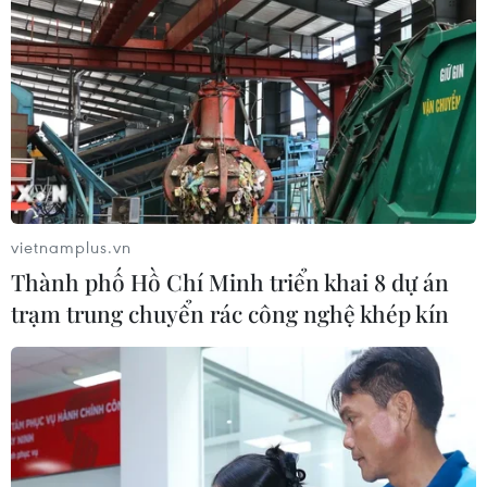
Sân bay Nội Bài cho xe biển vàng đón
trả, khách trước sảnh tại Nhà ga T1
05/08/2026 04:01
Lâm Đồng: Bám sát tiến độ để sân
bay Liên Khương mở cửa đúng hạn
19/8
vietnamplus.vn
05/08/2026 02:19
Thành phố Hồ Chí Minh triển khai 8 dự án
trạm trung chuyển rác công nghệ khép kín
Sẽ nghiên cứu tìm nguồn vốn đầu tư
cao tốc Hà Tiên-Rạch Giá-Bạc Liêu
05/08/2026 01:43