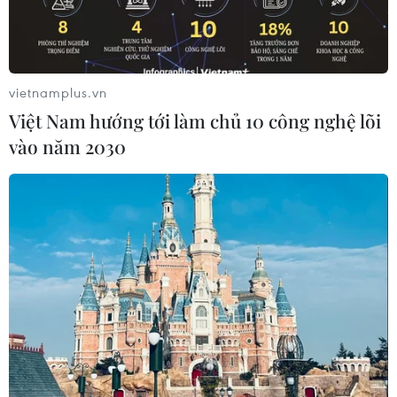
vietnamplus.vn
Việt Nam hướng tới làm chủ 10 công nghệ lõi
vào năm 2030
Máy bay của Vietnam Airlines chuẩn bị hạ cánh tại Sân bay
Quốc tế Nội Bài. (Ảnh: PV/Vietnam+)
Theo thông tin từ Cảng hàng không Quốc tế Nội
Bài, vào lúc 16h15 chiều ngày 30/3, tổ lái chuyến
bay VN1600 hành trình Tuy Hòa (Phú Yên)-Hà