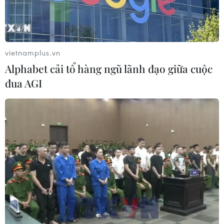
động không phép, uy hiếp an toàn bay
20/03/2025 09:24
Trong các năm 2022 và 2023, các tổ chức máy bay dân
dụng phát hiện nhiều trường hợp phương tiện bay
vietnamplus.vn
không người lái (drone), UAV, đặc biệt là việc chiếu đèn
Alphabet cải tổ hàng ngũ lãnh đạo giữa cuộc
laser có nguy cơ gây mất an toàn bay dân dụng.
đua AGI