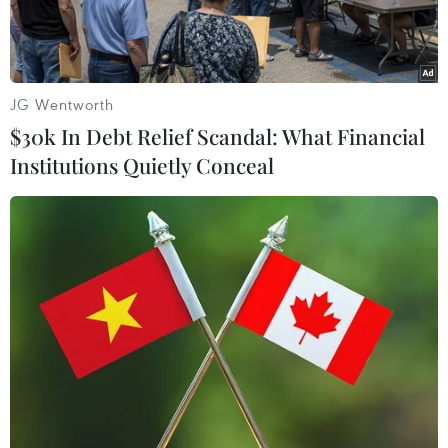
JG Wentworth
$30k In Debt Relief Scandal: What Financial
Institutions Quietly Conceal
Từ 0 giờ ngày 9/11, TP.HCM đã áp dụng Chỉ thị 16 để phòng
chống COVID-19. Trong ảnh: Khung cảnh vắng vẻ khu vực Nhà
thờ Đức Bà nhìn từ trên cao. (Ảnh: Ngô Trần Hải An/Vietnam+)