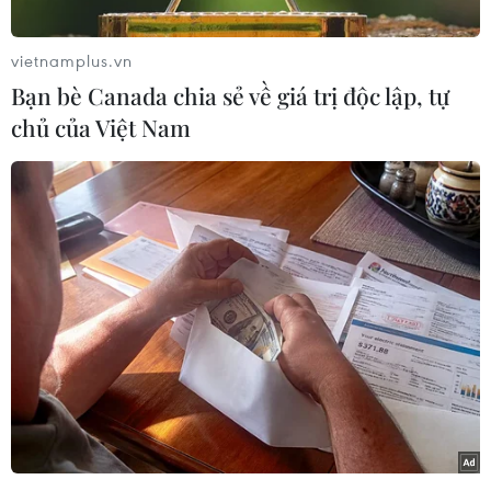
vietnamplus.vn
Bạn bè Canada chia sẻ về giá trị độc lập, tự
chủ của Việt Nam
Trong thời gian áp dụng biện pháp phong tỏa, cách ly y tế,
người dân không được đi ra khỏi khu vực cách ly trừ nhân viên
y tế, trường hợp thực hiện công vụ, các trường hợp khẩn cấp
như cấp cứu, khám chữa bệnh và các trường hợp đặc biệt
khác. Trong ảnh: Nhà thờ Đức Bà đang trong quá trình tu bổ,
sửa chữa. (Ảnh: Ngô Trần Hải An/Vietnam+)