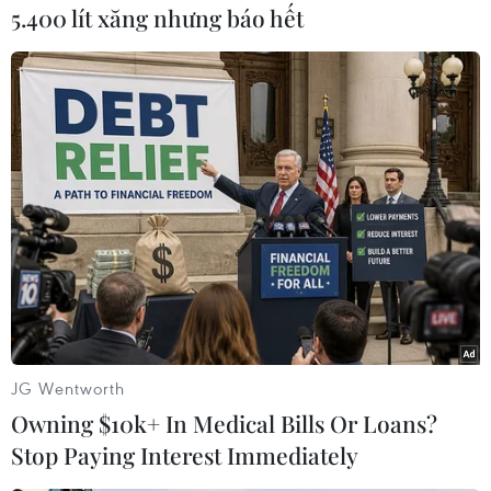
5.400 lít xăng nhưng báo hết
Về biện pháp y tế, thành phố đã và đang khẩn trương điều tra
dịch tễ, tổ chức lấy mẫu xét nghiệm, tầm soát cộng đồng theo
trọng tâm, trọng điểm và nỗ lực điều trị các ca nhiễm. Trong
ảnh: Khung cảnh vắng vẻ trên một con phố ở Thành phố Hồ Chí
Minh. (Ảnh: Ngô Trần Hải An/Vietnam+)
JG Wentworth
Owning $10k+ In Medical Bills Or Loans?
Stop Paying Interest Immediately