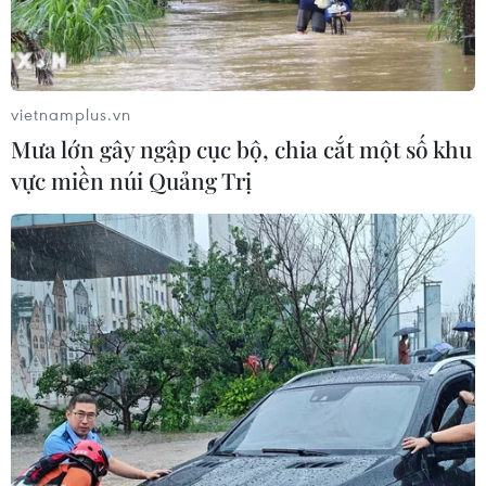
vietnamplus.vn
Mưa lớn gây ngập cục bộ, chia cắt một số khu
TIN CÙNG CHUYÊN MỤC
vực miền núi Quảng Trị
Điểm chuẩn Đại học Kinh tế quốc
dân cao nhất lên đến trên 9,6 điểm
mỗi môn
09/08/2026 06:40
Các trường đại học bắt đầu công bố
điểm chuẩn xét tuyển năm 2026
09/08/2026 06:25