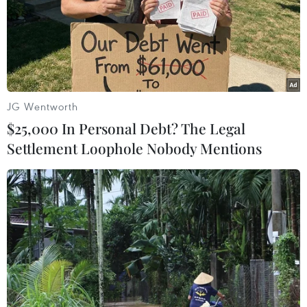
JG Wentworth
$25,000 In Personal Debt? The Legal
Settlement Loophole Nobody Mentions
#Chỉ thị 16
#Giãn cách xã hội
#Nhà thờ Đức Bà
#Không ra đường
#Chỉ thị 5K
Tp. Hồ Chí Minh
Theo dõi VietnamPlus