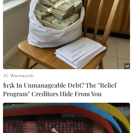
(Ảnh: Ngô Trần Hải An/Vietnam+)
JG Wentworth
$15k In Unmanageable Debt? The "Relief
Program" Creditors Hide From You
Khung cảnh vắng vẻ tại Thành phố Hồ Chí Minh trong thời gian
thực hiện Chỉ thị 16. (Ảnh: Ngô Trần Hải An/Vietnam+)