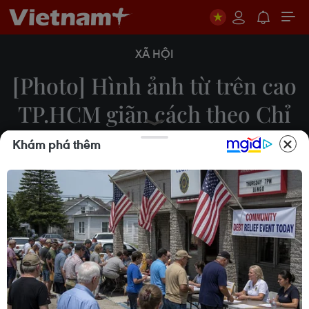
XÃ HỘI
[Photo] Hình ảnh từ trên cao
TP.HCM giãn cách theo Chỉ
thị 16
Khám phá thêm
Ngô Trần Hải An
17/07/2021 01:00
Đường phố Thành phố Hồ Chí Minh vắng vẻ do
người dân thực hiện nghiêm giãn cách xã hội theo
Chỉ thỉ 16 để đảm bảo phòng, chống dịch COVID-
19.