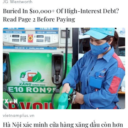
JG Wentworth
Buried In $10,000+ Of High-Interest Debt?
Read Page 2 Before Paying
Trong trường hợp cá nhân không tuân thủ yêu cầu áp dụng
biện pháp phong tỏa, cách ly y tế sẽ bị cưỡng chế thi hành theo
quy định của pháp luật. Trong ảnh: Hình ảnh bến Nhà Rồng.
(Ảnh: Ngô Trần Hải An/Vietnam+)
vietnamplus.vn
Hà Nội xác minh cửa hàng xăng dầu còn hơn