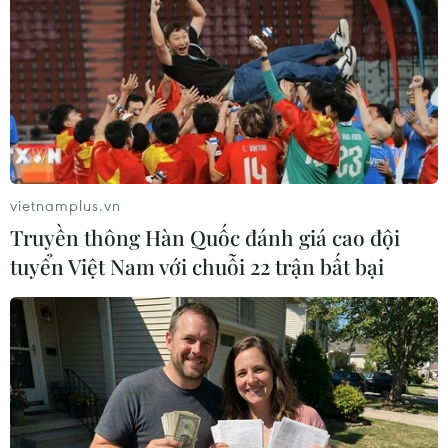
vietnamplus.vn
Truyền thông Hàn Quốc đánh giá cao đội
tuyển Việt Nam với chuỗi 22 trận bất bại
(Ảnh: Ngô Trần Hải An/Vietnam+)
(Vietnam+)