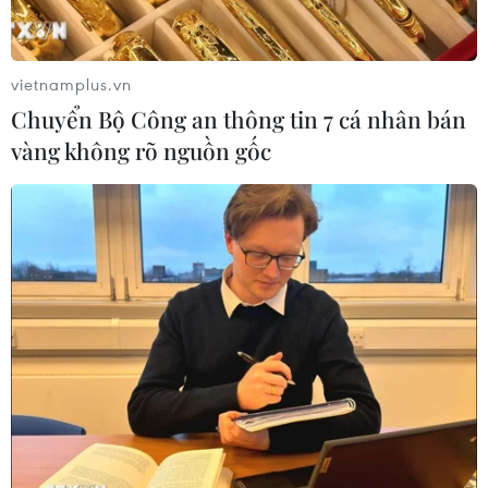
Sông Hồng và khát vọng kiến tạo Hà
Nội trở thành đô thị toàn cầu
vietnamplus.vn
08/08/2026 13:13
Chuyển Bộ Công an thông tin 7 cá nhân bán
vàng không rõ nguồn gốc
Tai nạn lao động tại Lâm Đồng khiến
hai công nhân thương vong
08/08/2026 12:32
Đội K93 quy tập được 11 bộ hài cốt liệt
sỹ trên địa bàn An Giang
08/08/2026 11:11