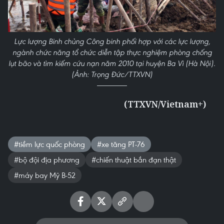
Lực lượng Binh chủng Công binh phối hợp với các lực lượng,
ngành chức năng tổ chức diễn tập thực nghiệm phòng chống
lụt bão và tìm kiếm cứu nạn năm 2010 tại huyện Ba Vì (Hà Nội).
(Ảnh: Trọng Đức/TTXVN)
(TTXVN/Vietnam+)
#tiềm lực quốc phòng
#xe tăng PT-76
#bộ đội địa phương
#chiến thuật bắn đạn thật
#máy bay Mỹ B-52