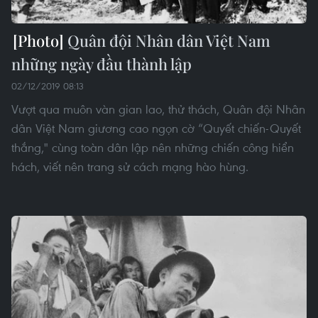
Quân đội Nhân dân Việt Nam
những ngày đầu thành lập
02/12/2019 08:13
Vượt qua muôn vàn gian lao, thử thách, Quân đội Nhân
dân Việt Nam giương cao ngọn cờ “Quyết chiến-Quyết
thắng," cùng toàn dân lập nên những chiến công hiển
hách, viết nên trang sử cách mạng hào hùng.