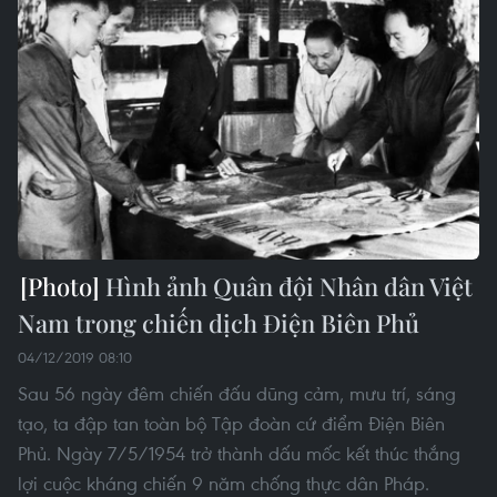
Hình ảnh Quân đội Nhân dân Việt
Nam trong chiến dịch Điện Biên Phủ
04/12/2019 08:10
Sau 56 ngày đêm chiến đấu dũng cảm, mưu trí, sáng
tạo, ta đập tan toàn bộ Tập đoàn cứ điểm Điện Biên
Phủ. Ngày 7/5/1954 trở thành dấu mốc kết thúc thắng
lợi cuộc kháng chiến 9 năm chống thực dân Pháp.