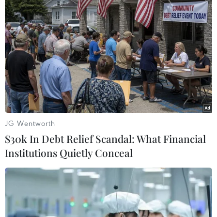
Hai người bạn cùng cười. (Nguồn: Rex)
JG Wentworth
$30k In Debt Relief Scandal: What Financial
Institutions Quietly Conceal
Nụ cười gian xảo. (Nguồn: REX)