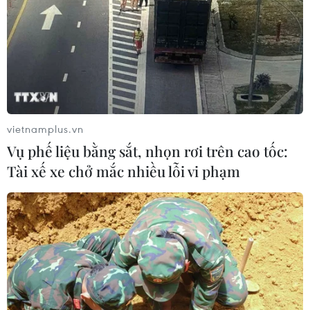
vietnamplus.vn
Vụ phế liệu bằng sắt, nhọn rơi trên cao tốc:
Tài xế xe chở mắc nhiều lỗi vi phạm
TIN CÙNG CHUYÊN MỤC
Cộng hòa Dân chủ Congo ghi nhận
hơn 300 trẻ em tử vong do Ebola
08/08/2026 15:21