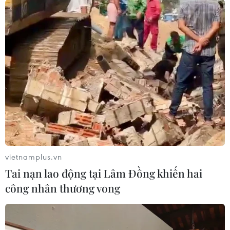
vietnamplus.vn
#Nụ cười
#Hạnh phúc
#Động vật
#Mãn nhãn
Tai nạn lao động tại Lâm Đồng khiến hai
#Con mèo
#Con chó
#Con khỉ
công nhân thương vong