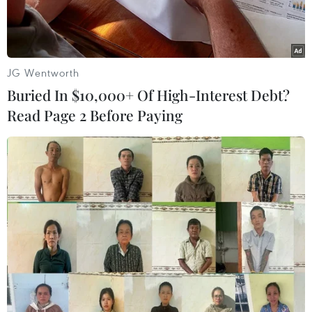
JG Wentworth
Buried In $10,000+ Of High-Interest Debt?
Read Page 2 Before Paying
Chú khỉ nở nụ cười. (Nguồn: Reuters)