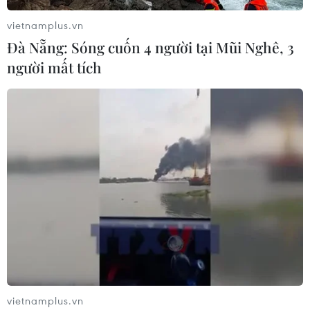
đầu trong danh sách các thành phố có chất lượng cuộc
sống tốt nhất.
vietnamplus.vn
Đà Nẵng: Sóng cuốn 4 người tại Mũi Nghê, 3
người mất tích
vietnamplus.vn