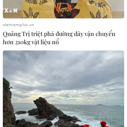
vietnamplus.vn
Quảng Trị triệt phá đường dây vận chuyển
hơn 210kg vật liệu nổ
Khám phá vẻ đẹp của thành phố được coi
là đáng sống nhất Italy
16/02/2015 14:40
Nằm ở cực bắc của Italy, thành phố Bolzano luôn đứng