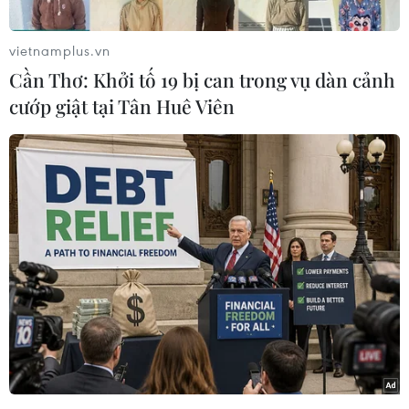
vietnamplus.vn
Cần Thơ: Khởi tố 19 bị can trong vụ dàn cảnh
cướp giật tại Tân Huê Viên
Chúa sơn lâm
nhe
nanh
. (Nguồn: Reuters)