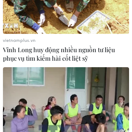
Đà Nẵng: Hỗ trợ 700 triệu đồng cho
đồng bào nghèo xã Hùng Sơn
08/08/2026 09:58
vietnamplus.vn
Vĩnh Long huy động nhiều nguồn tư liệu
phục vụ tìm kiếm hài cốt liệt sỹ
Vùng 3 Hải quân cứu thành công 1
nạn nhân bị sóng cuốn tại Mũi Nghê
08/08/2026 08:43
Trung Quốc nâng mức ứng phó khẩn
cấp với bão Dolphin
08/08/2026 07:10