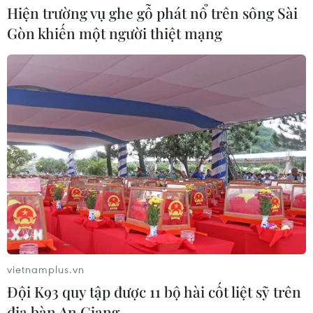
Hiện trường vụ ghe gỗ phát nổ trên sông Sài
Gòn khiến một người thiệt mạng
vietnamplus.vn
Đội K93 quy tập được 11 bộ hài cốt liệt sỹ trên
địa bàn An Giang