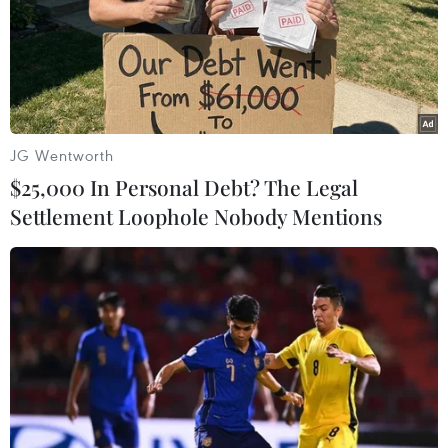
JG Wentworth
$25,000 In Personal Debt? The Legal
Settlement Loophole Nobody Mentions
(Nguồn: REX)