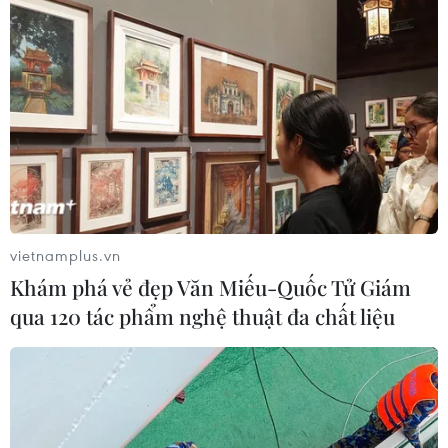
Theo dõi VietnamPlus
TIN LIÊN QUAN
vietnamplus.vn
Khám phá vẻ đẹp Văn Miếu-Quốc Tử Giám
qua 120 tác phẩm nghệ thuật đa chất liệu