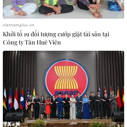
Đà Nẵng: Sóng cuốn 4 người tại Mũi
Nghê, 3 người mất tích
vietnamplus.vn
08/08/2026 06:02
Khởi tố 19 đối tượng cướp giật tài sản tại
Công ty Tân Huê Viên
Vượt lên di chứng chất độc da cam,
chàng trai Đồng Tháp tự tin làm chủ
cuộc đời
08/08/2026 06:00
Dắt chó đi dạo không đúng quy
định, bị phạt đến 2 triệu đồng?
08/08/2026 04:16