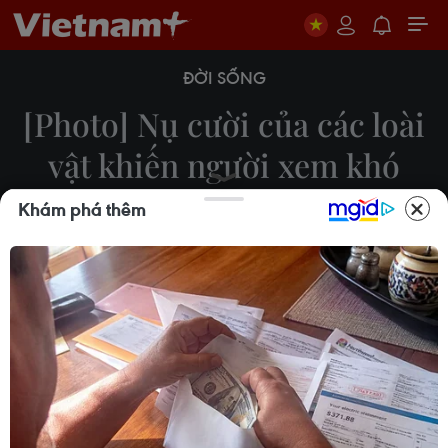
ĐỜI SỐNG
[Photo] Nụ cười của các loài
vật khiến người xem khó
quên
Khám phá thêm
24/02/2015 23:35
Những loài động vật cũng có cách thể hiện cảm
xúc giống như loài người. Khi hạnh phúc chúng
thường những nở nụ cười rất đáng yêu.