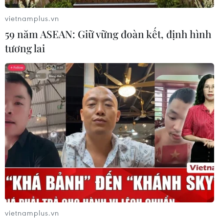
Thổ Nhĩ Kỳ tăng cường truy quét IS,
vietnamplus.vn
bắt giữ hơn 100 nghi phạm
59 năm ASEAN: Giữ vững đoàn kết, định hình
07/08/2026 14:55
tương lai
Tây Ban Nha triệt phá đường dây
buôn người xuyên Địa Trung Hải
07/08/2026 12:13
Hy Lạp tạm giam một thị trưởng tình
nghi gây thảm họa cháy rừng
07/08/2026 12:02
vietnamplus.vn