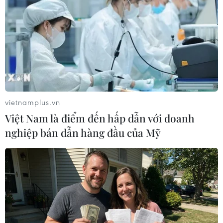
vietnamplus.vn
Việt Nam là điểm đến hấp dẫn với doanh
nghiệp bán dẫn hàng đầu của Mỹ
(Nguồn: REX)