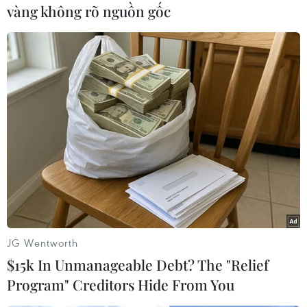
vàng không rõ nguồn gốc
Nụ cười trong bão tuyết. (Nguồn: Getty Images)
JG Wentworth
$15k In Unmanageable Debt? The "Relief
Program" Creditors Hide From You