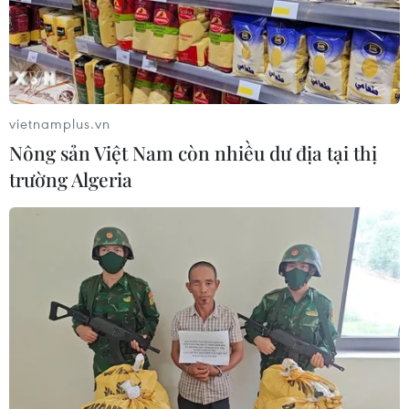
vietnamplus.vn
Nông sản Việt Nam còn nhiều dư địa tại thị
trường Algeria
Bắc Ninh phản ứng về thông tin bán đấu
giá động vật hoang dã
06/02/2015 14:39
Chi cục Kiểm lâm tỉnh Bắc Ninh cho biết 42 cá thể tê tê
Java ốm yếu không thuộc nhóm IB, không thuộc phạm vi
điều chỉnh của Nghị định số 160/2013/NĐ-CP, nên được
bán nhằm tránh để chúng bị chết.