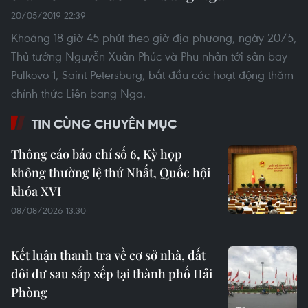
20/05/2019 22:39
Khoảng 18 giờ 45 phút theo giờ địa phương, ngày 20/5,
Thủ tướng Nguyễn Xuân Phúc và Phu nhân tới sân bay
Pulkovo 1, Saint Petersburg, bắt đầu các hoạt động thăm
chính thức Liên bang Nga.
TIN CÙNG CHUYÊN MỤC
Thông cáo báo chí số 6, Kỳ họp
không thường lệ thứ Nhất, Quốc hội
khóa XVI
08/08/2026 13:30
Kết luận thanh tra về cơ sở nhà, đất
dôi dư sau sắp xếp tại thành phố Hải
Phòng