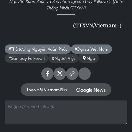
Nguyễn Xuân Phúc và Phu nhân tại sân bay Pulkovo 1. (Ảnh:
Thống Nhất/TTXVN)
(TTXVN/Vietnam+)
#Thủ tướng Nguyễn Xuân Phúc
#Đại sứ Việt Nam
#Sân bay Pulkovo 1
#Người Việt
Nga
Theo dõi VietnamPlus