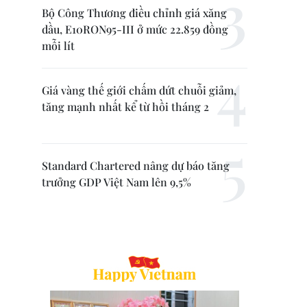
Bộ Công Thương điều chỉnh giá xăng
dầu, E10RON95-III ở mức 22.859 đồng
mỗi lít
Giá vàng thế giới chấm dứt chuỗi giảm,
tăng mạnh nhất kể từ hồi tháng 2
Standard Chartered nâng dự báo tăng
trưởng GDP Việt Nam lên 9,5%