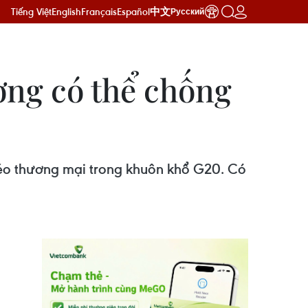
Tiếng Việt
English
Français
Español
中文
Русский
ơng có thể chống
méo thương mại trong khuôn khổ G20. Có