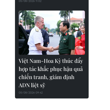
05/08/2026 11:02
Việt Nam-Hoa Kỳ thúc đẩy
hợp tác khắc phục hậu quả
chiến tranh, giám định
ADN liệt sỹ
05/08/2026 09:42