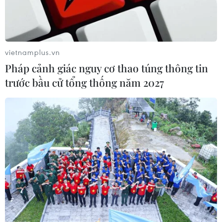
Thừa Thiên-Huế: Tập trung cứu trợ người
dân trong vùng thấp trũng
vietnamplus.vn
14/10/2020 09:47
Pháp cảnh giác nguy cơ thao túng thông tin
Bộ trưởng Nguyễn Xuân Cường đề nghị tỉnh Thừa Thiên-
trước bầu cử tổng thống năm 2027
Huế cần tập trung cứu hộ cứu nạn những người dân bị
mất tích; tập trung cứu trợ vùng thấp trũng, không để
người dân nào bị thiếu lương thực.