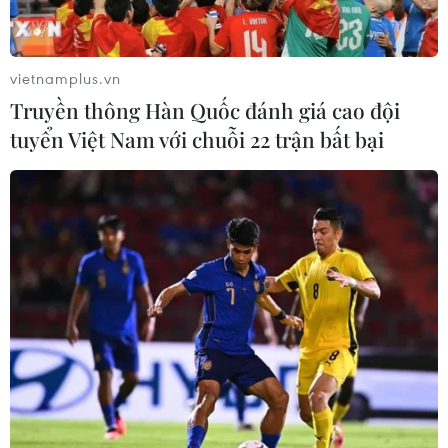
Tìm nhân chứng về mộ tập thể liệt sỹ
sau trận đánh Cồn Tiên
vietnamplus.vn
09/08/2026 02:53
Truyền thông Hàn Quốc đánh giá cao đội
tuyển Việt Nam với chuỗi 22 trận bất bại
Tuyến phố đi bộ thông minh
đầu tiên ở Cầu Giấy được Hà Nội lựa
chọn thí điểm
09/08/2026 02:51
Bắc Ninh trước “ngưỡng cửa” thành
phố trực thuộc Trung ương
09/08/2026 01:40