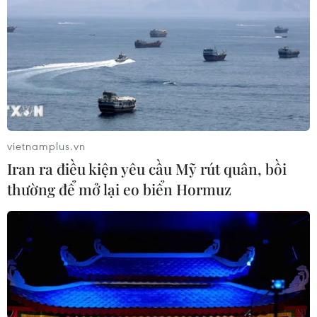
vietnamplus.vn
Iran ra điều kiện yêu cầu Mỹ rút quân, bồi
thường để mở lại eo biển Hormuz