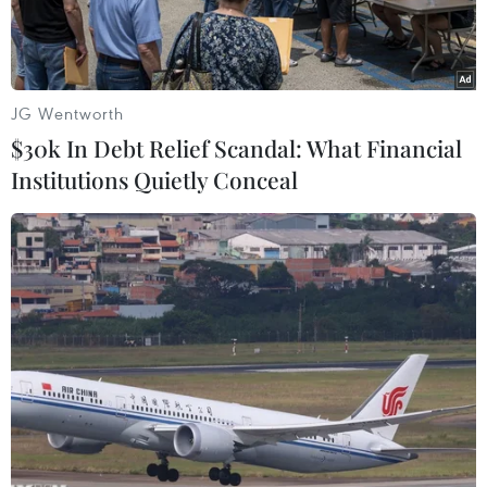
trọng…
JG Wentworth
$30k In Debt Relief Scandal: What Financial
Institutions Quietly Conceal
Lực lượng biên phòng Quảng Bình hỗ trợ nhân dân ứng phó
mưa lũ. (Ảnh: TTXVN phát)
Ngày 17/10, trên địa bàn tỉnh Quảng Bình, mưa
to trên diện rộng, nước sông dâng cao, nhiều
nơi ở các huyện Lệ Thủy, Quảng Ninh, Minh
Hóa… bị ngập lụt, chia cắt, cô lập cục bộ; nhiều