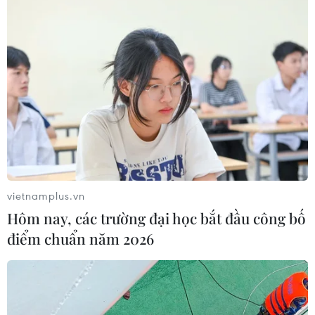
Nội trở thành đô thị toàn cầu
08/08/2026 13:13
Tai nạn lao động tại Lâm Đồng khiến
hai công nhân thương vong
08/08/2026 12:32
Xem thêm
vietnamplus.vn
Hôm nay, các trường đại học bắt đầu công bố
điểm chuẩn năm 2026
CƠ QUAN CHỦ QUẢN: THÔNG TẤN XÃ VIỆT NAM