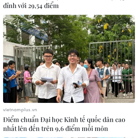
đỉnh với 29,54 điểm
Thừa Thiên-Huế: Tìm thấy thi thể nữ nạn
vietnamplus.vn
nhân mất tích do mưa lũ
Điểm chuẩn Đại học Kinh tế quốc dân cao
17/10/2020 09:34
nhất lên đến trên 9,6 điểm mỗi môn
Rạng sáng 17/10, lực lượng chức năng phát hiện thi thể