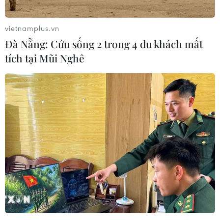
vietnamplus.vn
Đà Nẵng: Cứu sống 2 trong 4 du khách mất
tích tại Mũi Nghê