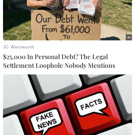
tăng lên 36 người
14/10/2020 05:03
Tính đến 23 giờ ngày 13/10, số người chết do mưa lũ tại
miền Trung và Tây Nguyên đã tăng lên 36 người, còn 12
người mất tích.
JG Wentworth
$25,000 In Personal Debt? The Legal
Settlement Loophole Nobody Mentions