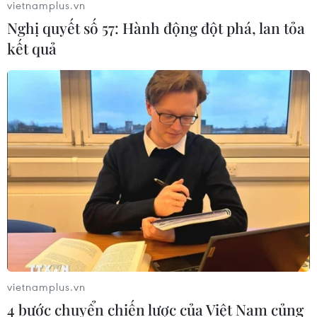
vietnamplus.vn
Nghị quyết số 57: Hành động đột phá, lan tỏa
kết quả
TIN CÙNG CHUYÊN MỤC
vietnamplus.vn
4 bước chuyển chiến lược của Việt Nam củng
Ngư dân trôi dạt trên biển được các