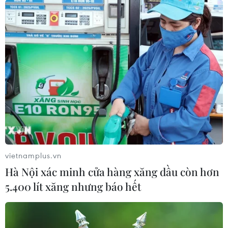
chị N. tại khu vực cách chân cầu A So 2, xã Lâm Đớt,
huyện A Lưới, khoảng 50 mét.
vietnamplus.vn
Hà Nội xác minh cửa hàng xăng dầu còn hơn
5.400 lít xăng nhưng báo hết
Quảng Trị: Di chuyển người dân
ra khỏi khu vực ngập lũ huyện Cam Lộ