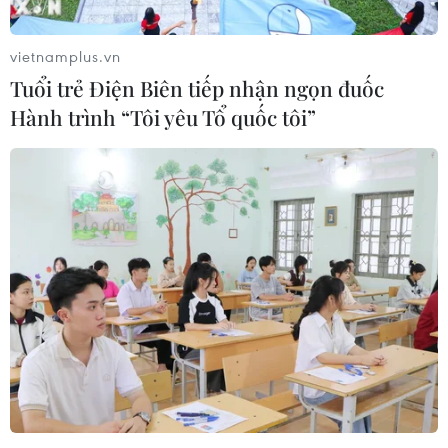
vietnamplus.vn
Tuổi trẻ Điện Biên tiếp nhận ngọn đuốc
Hành trình “Tôi yêu Tổ quốc tôi”
Theo dõi sát diễn biến mưa lũ và khắc
phục hậu quả thiên tai
15/10/2020 22:51
Mưa lũ xảy ra những ngày qua đã gây nhiều thiệt hại
nghiêm trọng về người và tài sản, làm 649 nhà bị sập
đổ, hư hỏng, 150.685 nhà bị ngập...