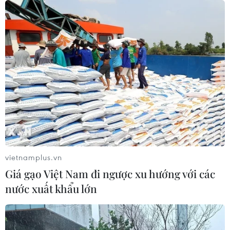
Nội lập đỉnh với 29,54 điểm
09/08/2026 06:51
Điểm chuẩn Đại học Kinh tế quốc
dân cao nhất lên đến trên 9,6 điểm
mỗi môn
09/08/2026 06:40
Các trường đại học bắt đầu công bố
điểm chuẩn xét tuyển năm 2026
vietnamplus.vn
09/08/2026 06:25
Giá gạo Việt Nam đi ngược xu hướng với các
nước xuất khẩu lớn
Lâm Đồng: Mưa lớn gây sạt lở đèo
Con Ó, cây đổ trên đèo Bảo Lộc