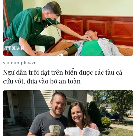
TIN LIÊN QUAN
vietnamplus.vn
Ngư dân trôi dạt trên biển được các tàu cá
cứu vớt, đưa vào bờ an toàn
Số người chết do mưa lũ