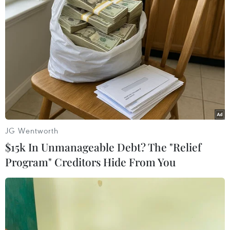
#Quảng Bình
#Mưa lũ
#Tìm kiếm cứu nạn
#Chia cắt cục bộ
#Sạt lở
Quảng Bình
JG Wentworth
Quảng Trị
$15k In Unmanageable Debt? The "Relief
Program" Creditors Hide From You
Theo dõi VietnamPlus