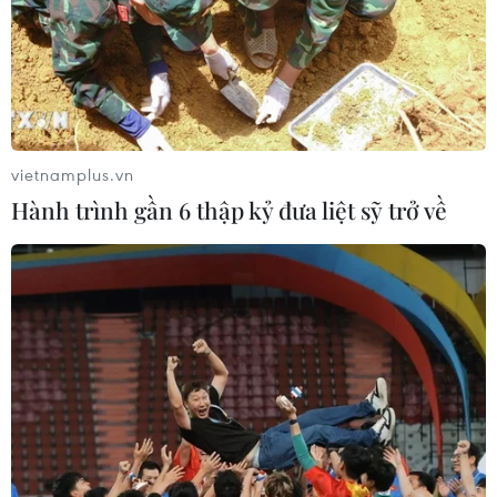
Vụ sóng cuốn trôi tại Sơn Trà: Xuyên
đêm tìm kiếm 2 nạn nhân còn lại
09/08/2026 03:36
vietnamplus.vn
Hành trình gần 6 thập kỷ đưa liệt sỹ trở về
Đầu tư cho sức khỏe từ phòng bệnh
đến hạ tầng y tế
09/08/2026 03:29
Cảnh giác thủ đoạn lôi kéo tham gia
“Hội Thánh Đức Chúa Trời Mẹ”
09/08/2026 03:02