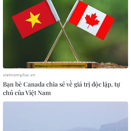
17/10/2020 12:22
Hiện nay, mực nước trên các sông ở tỉnh Quảng Trị vẫn
đang lên; trong đó trên các sông Thạch Hãn, sông Hiếu,
mực nước đã trên báo động 3 và vẫn tiếp tục lên.
vietnamplus.vn
Bạn bè Canada chia sẻ về giá trị độc lập, tự
chủ của Việt Nam