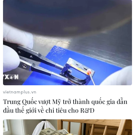
phương tiện qua lại các đoạn đường bị ngập,
nước chảy xiết...; đồng thời chuẩn bị lương thực
thực phẩm, nhiên liệu… để ứng phó và cấp phát
cho nhân dân khi có tình huống.
Các địa phương cũng đã chủ động các phương
án ứng phó với mưa lũ theo phương châm “4 tại
chỗ”, sẵn sàng ứng phó trước mọi diễn biến của
thiên tai, đảm bảo an toàn tuyệt đối cho nhân
dân./.
(TTXVN/Vietnam+)
vietnamplus.vn
Trung Quốc vượt Mỹ trở thành quốc gia dẫn
đầu thế giới về chi tiêu cho R&D