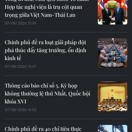
Hợp tác nghị viện là trụ cột quan
trọng giữa Việt Nam-Thái Lan
07/08/2026 13:39
Chính phủ đề ra loạt giải pháp đột
phá thúc đẩy tăng trưởng, ổn định
kinh tế
07/08/2026 13:37
Thông cáo báo chí số 5, Kỳ họp
không thường lệ thứ Nhất, Quốc hội
khóa XVI
07/08/2026 13:02
Chính phủ đề ra 40 chỉ tiêu thực