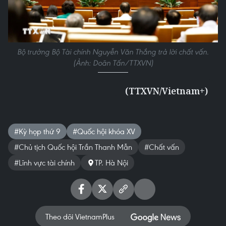
Bộ trưởng Bộ Tài chính Nguyễn Văn Thắng trả lời chất vấn.
(Ảnh: Doãn Tấn/TTXVN)
(TTXVN/Vietnam+)
#Kỳ họp thứ 9
#Quốc hội khóa XV
#Chủ tịch Quốc hội Trần Thanh Mẫn
#Chất vấn
#Lĩnh vực tài chính
TP. Hà Nội
Theo dõi VietnamPlus