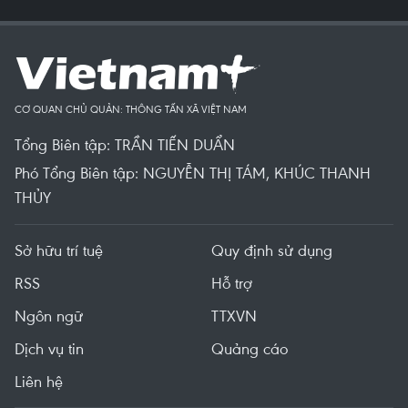
CƠ QUAN CHỦ QUẢN: THÔNG TẤN XÃ VIỆT NAM
Tổng Biên tập: TRẦN TIẾN DUẨN
Phó Tổng Biên tập: NGUYỄN THỊ TÁM, KHÚC THANH
THỦY
Sở hữu trí tuệ
Quy định sử dụng
RSS
Hỗ trợ
Ngôn ngữ
TTXVN
Dịch vụ tin
Quảng cáo
Liên hệ