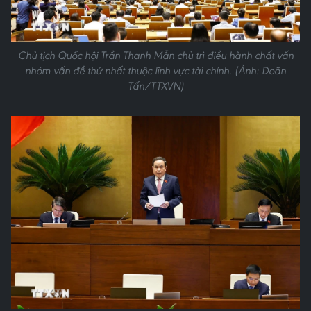
Chủ tịch Quốc hội Trần Thanh Mẫn chủ trì điều hành chất vấn
nhóm vấn đề thứ nhất thuộc lĩnh vực tài chính. (Ảnh: Doãn
Tấn/TTXVN)