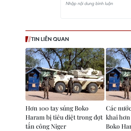
TIN LIÊN QUAN
Hơn 100 tay súng Boko
Các nước
Haram bị tiêu diệt trong đợt
khai hơn
tấn công Niger
Boko Ha