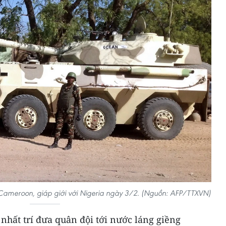
ộc Cameroon, giáp giới với Nigeria ngày 3/2. (Nguồn: AFP/TTXVN)
 nhất trí đưa quân đội tới nước láng giềng