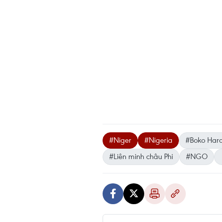
#Niger
#Nigeria
#Boko Har
#Liên minh châu Phi
#NGO