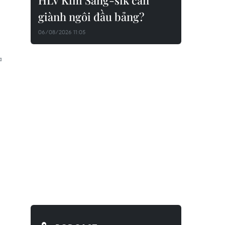
HLV Kim Sang-sik cần
giành ngôi đầu bảng?
06/08/2026 11:05
a