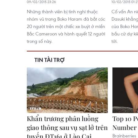
09/02/2015 23:26
10/02/2015 01:2
Những thành viên bị tình nghi thuộc
Cố vấn An ni
nhóm vũ trang Boko Haram đã bắt cóc
Dasuki khẳng
20 người trên một chiếc xe buýt ở miền
của Boko Har
Bắc Cameroon và hành quyết 12 người
bầu cử dự ki
trong số này.
tới.