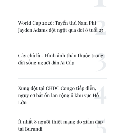
World Cup 2026: Tuyển thủ Nam Phi
Jayden Adams đột ngột qua đời ở tuổi 25
Cây chà là - Hình ảnh thân thuộc trong
đời sống người dân Ai Cập
Xung đột tại CHDC Congo tiếp diễn,
nguy cơ bất ổn lan rộng ở khu vực Hồ
Lớn
Ít nhất 8 người thiệt mạng do giẫm đạp
tại Burundi