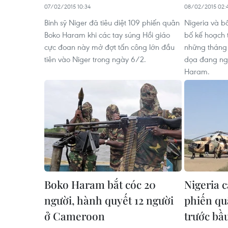
07/02/2015 10:34
08/02/2015 02:
Binh sỹ Niger đã tiêu diệt 109 phiến quân
Nigeria và b
Boko Haram khi các tay súng Hồi giáo
bố kế hoạch t
cực đoan này mở đợt tấn công lớn đầu
những tháng 
tiên vào Niger trong ngày 6/2.
dọa đang ngà
Haram.
Boko Haram bắt cóc 20
Nigeria c
người, hành quyết 12 người
phiến q
ở Cameroon
trước bầ