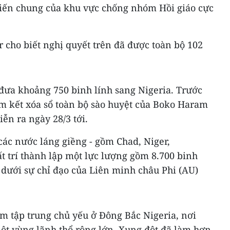
hiến chung của khu vực chống nhóm Hồi giáo cực
ho biết nghị quyết trên đã được toàn bộ 102
 đưa khoảng 750 binh lính sang Nigeria. Trước
am kết xóa sổ toàn bộ sào huyệt của Boko Haram
ễn ra ngày 28/3 tới.
 các nước láng giềng - gồm Chad, Niger,
t trí thành lập một lực lượng gồm 8.700 binh
 dưới sự chỉ đạo của Liên minh châu Phi (AU)
m tập trung chủ yếu ở Đông Bắc Nigeria, nơi
t vùng lãnh thổ rộng lớn. Xung đột đã làm hơn