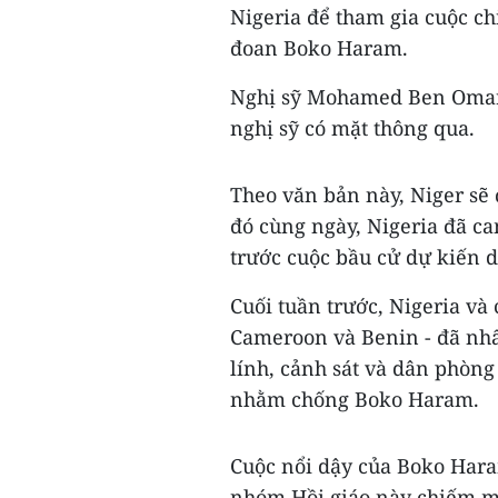
Nigeria để tham gia cuộc c
đoan Boko Haram.
Nghị sỹ Mohamed Ben Omar c
nghị sỹ có mặt thông qua.
Theo văn bản này, Niger sẽ
đó cùng ngày, Nigeria đã c
trước cuộc bầu cử dự kiến di
Cuối tuần trước, Nigeria và
Cameroon và Benin - đã nhấ
lính, cảnh sát và dân phòng
nhằm chống Boko Haram.
Cuộc nổi dậy của Boko Hara
nhóm Hồi giáo này chiếm mộ