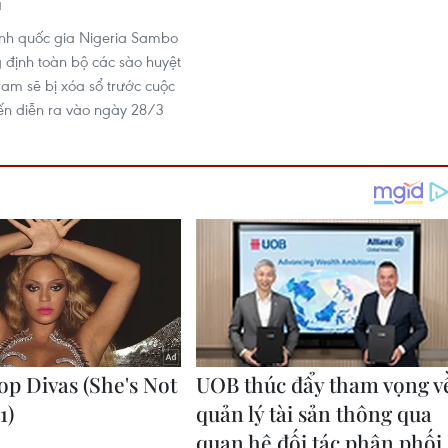
1
nh quốc gia Nigeria Sambo
 định toàn bộ các sào huyệt
am sẽ bị xóa sổ trước cuộc
ến diễn ra vào ngày 28/3