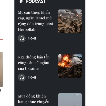
PODCAST
Mỹ can thiệp khẩn
cấp, ngăn Israel mở
rộng đòn trừng phạt
Hezbollah
NGHE
Nga thông báo tấn
công căn cứ ngầm
của Ukraine
NGHE
Mưa dông khiến
hàng chục chuyến