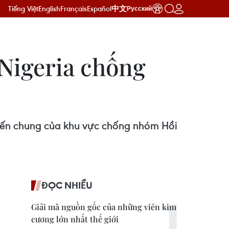
Tiếng Việt
English
Français
Español
中文
Русский
 Nigeria chống
hiến chung của khu vực chống nhóm Hồi
ĐỌC NHIỀU
Giải mã nguồn gốc của những viên kim
cương lớn nhất thế giới