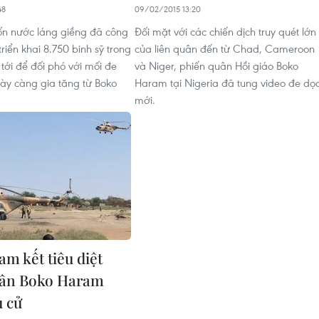
48
09/02/2015 13:20
ốn nước láng giềng đã công
Đối mặt với các chiến dịch truy quét lớn
riển khai 8.750 binh sỹ trong
của liên quân đến từ Chad, Cameroon
tới để đối phó với mối đe
và Niger, phiến quân Hồi giáo Boko
y càng gia tăng từ Boko
Haram tại Nigeria đã tung video đe dọ
mới.
am kết tiêu diệt
uân Boko Haram
u cử