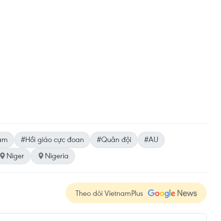
am
#Hồi giáo cực đoan
#Quân đội
#AU
Niger
Nigeria
Theo dõi VietnamPlus