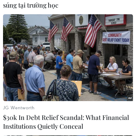
Tập ảnh nhằm khơi gợi tình yêubiển, đảo đối
súng tại trường học
với các thế hệ, đặc biệt là thế hệ trẻ, từ đó góp
phần hành độnggiữ gìn biển, đảo thiêng liêng
của Tổ quốc./.
Nguyễn Văn Trí (TTXVN/Vietnam+)
JG Wentworth
$30k In Debt Relief Scandal: What Financial
Institutions Quietly Conceal