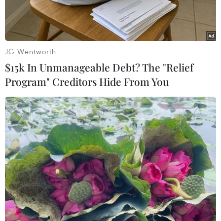
trong tỉnh ĐồngTháp đã ghi lại được hàng ngàn
bức ảnh cảm động, trung thực và phong phú
vềthiên nhiên, đất nước, con người nơi biển
đảo cũng như: tấm lòng của người dânĐồng
JG Wentworth
Tháp hướng về biển đảo.
$15k In Unmanageable Debt? The "Relief
Program" Creditors Hide From You
Để lưu lại những hình ảnh đầy nghĩa tình này,
Hội Văn học Nghệ thuật ĐồngTháp phối hợp với
Ban Tuyên giáo Tỉnh ủy Đồng Tháp tập hợp,
tuyển chọn hàng trămtác phẩm ảnh và cho in
tập sách ảnh “Đồng Tháp hướng về biển đảo của
Tổ quốc”dày 144 trang, giới thiệu 190 hình ảnh
về thiên nhiên, đất nước, con người ởquần đảo
Trường Sa, Côn Đảo, Phú Quý, Thổ Chu, Hòn
Khoai, Hòn Chuối...