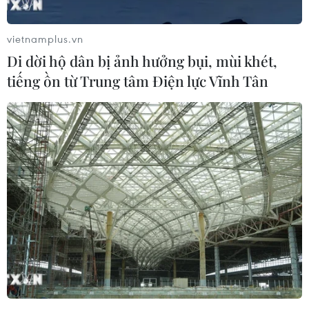
06/08/2026 05:48
vietnamplus.vn
Hà Nội: 'Đánh thức' di sản văn hóa,
Di dời hộ dân bị ảnh hưởng bụi, mùi khét,
mở đường cho sáng tạo
tiếng ồn từ Trung tâm Điện lực Vĩnh Tân
06/08/2026 04:25
Quảng Trị bảo tồn di tích và hệ thống
mạch nước ngầm ở 14 giếng cổ xã
Cồn Tiên
06/08/2026 03:01
Phát động Cuộc thi Sáng tạo Video
2026 cho công dân Pháp ngữ
06/08/2026 02:29