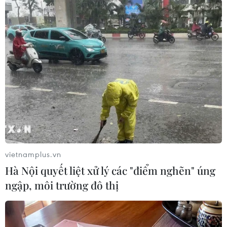
#Đồng Tháp
#Trường Sa
#Sách ảnh
#Thiên nhiên
#Con người
Đồng Tháp
Theo dõi VietnamPlus
vietnamplus.vn
Hà Nội quyết liệt xử lý các "điểm nghẽn" úng
ngập, môi trường đô thị
TIN CÙNG CHUYÊN MỤC
Nhịp điệu Samulnori vang