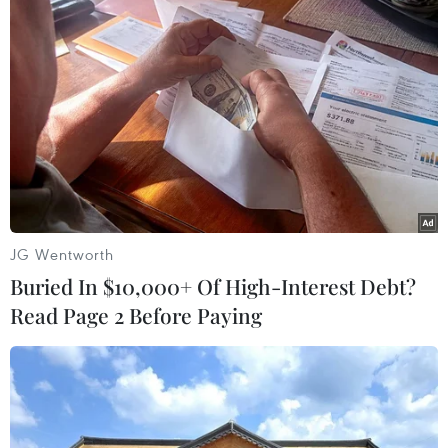
dội, Áo dài - Hanbok 'khoe sắc' bên
sông Hàn
07/08/2026 04:39
Để di sản ướp trà sen Quảng An luôn
song hành cùng nhịp sống đương
đại
07/08/2026 03:40
JG Wentworth
Nghệ nhân Đặng Văn Hậu
Buried In $10,000+ Of High-Interest Debt?
thổi sức sống mới cho nghệ thuật tò
Read Page 2 Before Paying
he truyền thống
07/08/2026 03:19
Nghị quyết số 80-NQ/TW: Hải Phòng