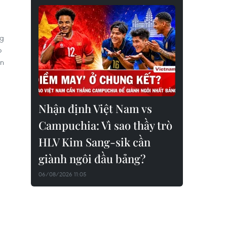
ng
o
in
Nhận định Việt Nam vs
Campuchia: Vì sao thầy trò
HLV Kim Sang-sik cần
giành ngôi đầu bảng?
06/08/2026 11:05