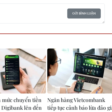
GỬI BÌNH LUẬN
 mức chuyển tiền
Ngân hàng Vietcombank
 Digibank lên đến
tiếp tục cảnh báo lừa đảo gi