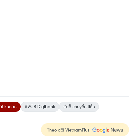
ài khoản
#VCB Digibank
#dễ chuyển tiền
Theo dõi VietnamPlus