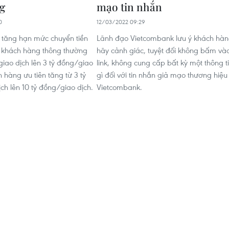
ng
mạo tin nhắn
0
12/03/2022 09:29
tăng hạn mức chuyển tiền
Lãnh đạo Vietcombank lưu ý khách hà
ới khách hàng thông thường
hãy cảnh giác, tuyệt đối không bấm và
giao dịch lên 3 tỷ đồng/giao
link, không cung cấp bất kỳ một thông t
 hàng ưu tiên tăng từ 3 tỷ
gì đối với tin nhắn giả mạo thương hiệu
ch lên 10 tỷ đồng/giao dịch.
Vietcombank.