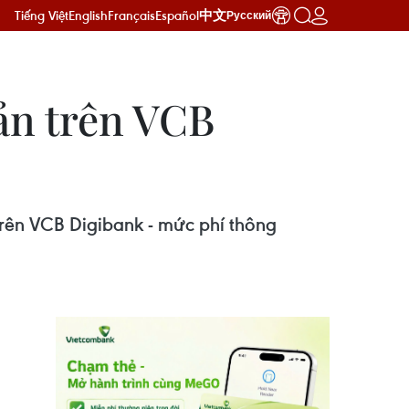
Tiếng Việt
English
Français
Español
中文
Русский
ản trên VCB
trên VCB Digibank - mức phí thông