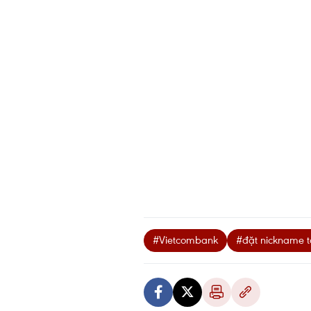
#Vietcombank
#đặt nickname t