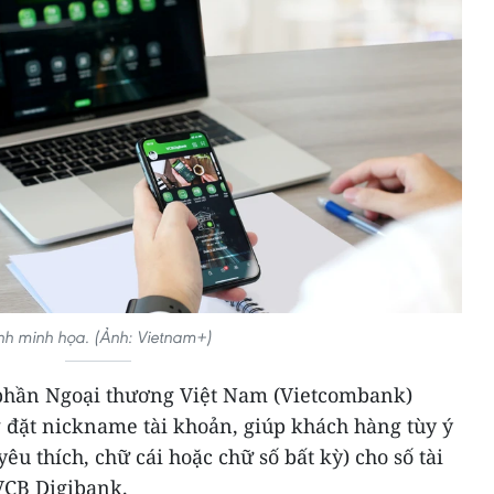
nh minh họa. (Ảnh: Vietnam+)
hần Ngoại thương Việt Nam (Vietcombank)
g đặt nickname tài khoản, giúp khách hàng tùy ý
êu thích, chữ cái hoặc chữ số bất kỳ) cho số tài
VCB Digibank.