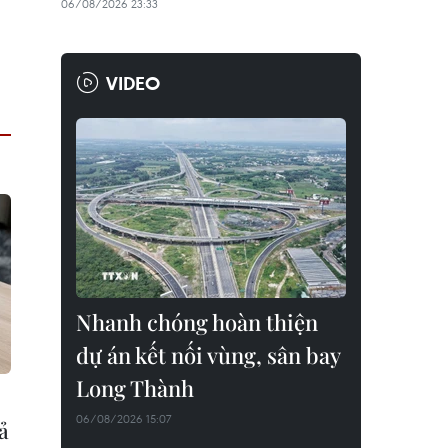
06/08/2026 23:33
VIDEO
Nhanh chóng hoàn thiện
dự án kết nối vùng, sân bay
Long Thành
06/08/2026 15:07
ả