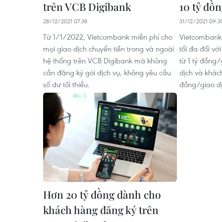
trên VCB Digibank
10 tỷ đồ
28/12/2021 07:38
31/12/2021 09:3
Từ 1/1/2022, Vietcombank miễn phí cho
Vietcombank 
mọi giao dịch chuyển tiền trong và ngoài
tối đa đối v
hệ thống trên VCB Digibank mà không
từ 1 tỷ đồng/
cần đăng ký gói dịch vụ, không yêu cầu
dịch và khách
số dư tối thiểu.
đồng/giao dị
Hơn 20 tỷ đồng dành cho
khách hàng đăng ký trên