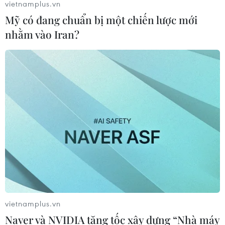
vietnamplus.vn
Mỹ có đang chuẩn bị một chiến lược mới
nhằm vào Iran?
Điều chỉnh nội dung chưa phù hợp trong
sách Tiếng Việt lớp 1
15/10/2020 13:35
Đại diện Bộ Giáo dục và Đào tạo cho hay trên tinh thần
cầu thị, trách nhiệm, Hội đồng thẩm định và tác giả đã
thống nhất tiếp thu tối đa các ý kiến góp ý để chỉnh sửa
sách giáo khoa cho phù hợp hơn.
vietnamplus.vn
Naver và NVIDIA tăng tốc xây dựng “Nhà máy