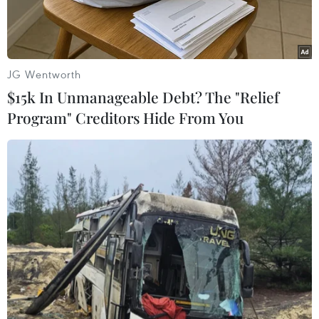
động trong khai thác kiến thức, thực hiện chương
trình phù hợp với điều kiện, đặc điểm của học sinh.
JG Wentworth
$15k In Unmanageable Debt? The "Relief
Program" Creditors Hide From You
Ông Nguyễn Văn Hiếu, Phó Giám đốc Sở Giáo dục và Đào tạo
Thành phố Hồ Chí Minh phát biểu tại hội thảo. (Ảnh: Thu
Hoài/TTXVN)
Lượng kiến thức chương trình mới không tăng