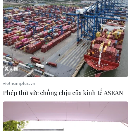
#sách giáo khoa mới
#dịch COVID-19
#học sinh lớp 1
#học sinh
#giáo viên
#Thành phố Hồ Chí Minh
Tp. Hồ Chí Minh
Theo dõi VietnamPlus
vietnamplus.vn
Phép thử sức chống chịu của kinh tế ASEAN
TIN LIÊN QUAN