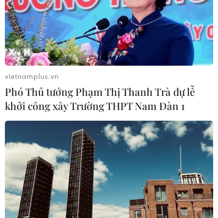
lệch khi phê phán sách.
vietnamplus.vn
Phó Thủ tướng Phạm Thị Thanh Trà dự lễ
khởi công xây Trường THPT Nam Đàn 1
SGK lớp 1 có 'sạn': Bộ trưởng Phùng Xuân
Nhạ nhận trách nhiệm
13/10/2020 09:22