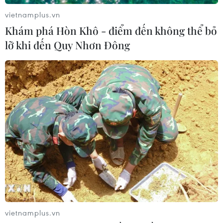
vietnamplus.vn
Khám phá Hòn Khô - điểm đến không thể bỏ
lỡ khi đến Quy Nhơn Đông
TIN CÙNG CHUYÊN MỤC
7 học sinh đội tuyển Việt Nam đoạt
huy chương tại Olympic AI quốc tế
07/08/2026 15:27
Bảo đảm chính xác, công khai điểm
vietnamplus.vn
chuẩn tuyển sinh các trường quân