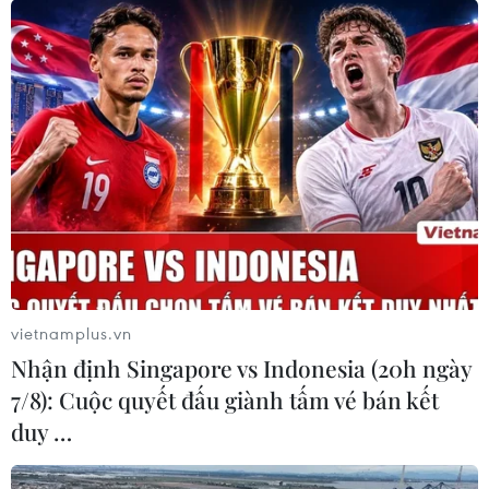
viên, lãnh đạo nhà trường cần tạo điều kiện
thuận lợi để giáo viên làm được điều đó,” ông
Nguyễn Văn Hiếu, Phó Giám đốc Sở Giáo dục và
Đào tạo Thành phố Hồ Chí Minh nhấn mạnh./.
(TTXVN/Vietnam+)
vietnamplus.vn
Nhận định Singapore vs Indonesia (20h ngày
7/8): Cuộc quyết đấu giành tấm vé bán kết
duy …