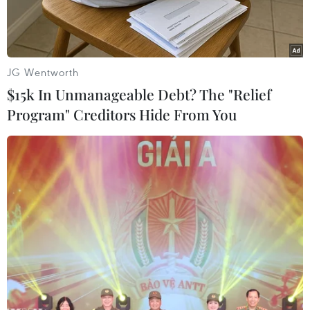
JG Wentworth
$15k In Unmanageable Debt? The "Relief
Program" Creditors Hide From You
Sân bay Munich. (Nguồn: internationalairportreview.com)
Ngày 27/8, một phần của sân bay Munich của
Đức đã sơ tán sau khi một người đàn ông lạ mặt
đi vào khu vực cảng mà không qua cửa kiểm tra
an ninh.