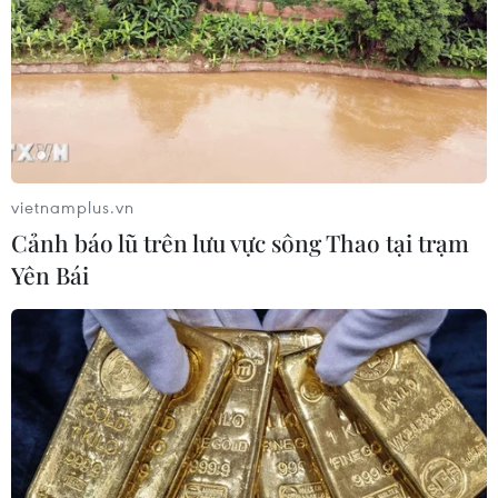
06/08/2026 06:00
Hàn Quốc tăng cường giải pháp
ngăn chặn đánh bạc trực tuyến trong
quân đội
06/08/2026 04:52
vietnamplus.vn
Cảnh báo lũ trên lưu vực sông Thao tại trạm
Khẩn trường khám nghiệm
Yên Bái
hiện trường, điều tra nguyên nhân
vụ cháy chợ Biên Hòa
06/08/2026 04:37
Pháp mở các điểm tắm sông
phục vụ người dân trong mùa Hè
nắng nóng