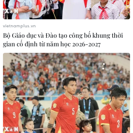
Thụy Sĩ khó đạt mục tiêu giảm phát
thải khí nhà kính vào năm 2030
vietnamplus.vn
07/08/2026 09:42
Bộ Giáo dục và Đào tạo công bố khung thời
gian cố định từ năm học 2026-2027
Bão Dolphin càn quét các đảo miền
Nam Nhật Bản, sân bay Okinawa
phải đóng cửa
07/08/2026 09:10
Thái Lan: Ôtô lao vào trung tâm
chăm sóc trẻ làm khoảng nạn nhân
bị thương
07/08/2026 08:13