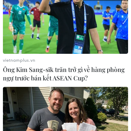
vietnamplus.vn
Ông Kim Sang-sik trăn trở gì về hàng phòng
ngự trước bán kết ASEAN Cup?
Sự vắng mặt bất thường của nhân viên an
ninh sân bay ở Mỹ
22/01/2019 06:04
Cục An toàn giao thông Mỹ cảnh báo sự vắng mặt bất