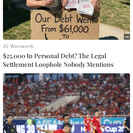
thường của các nhân viên an ninh sân bay trên toàn
quốc đã lên tới mức kỷ lục 10% vào ngày 20/1 vừa qua.
JG Wentworth
$25,000 In Personal Debt? The Legal
Settlement Loophole Nobody Mentions
Bắt giữ nhóm nghi can đánh cắp hàng
triệu euro tại sân bay Albania