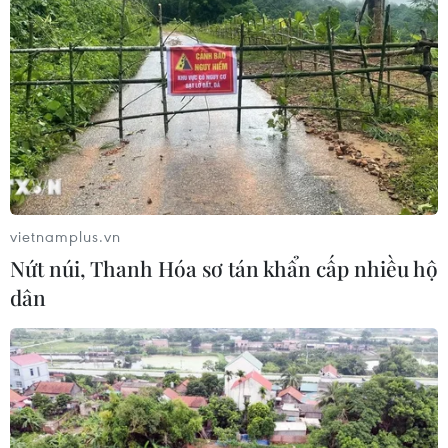
06/08/2026 13:24
Bão Dolphin hướng vào miền Đông
Trung Quốc, cảnh báo mưa lớn trên
diện rộng
06/08/2026 08:36
vietnamplus.vn
Làn sóng tấn công mạng nhằm vào
Nứt núi, Thanh Hóa sơ tán khẩn cấp nhiều hộ
các quỹ đầu cơ lớn của Mỹ
dân
06/08/2026 06:47
Anh công bố kết quả điều tra ban
đầu vụ đâm dao ở trung tâm London