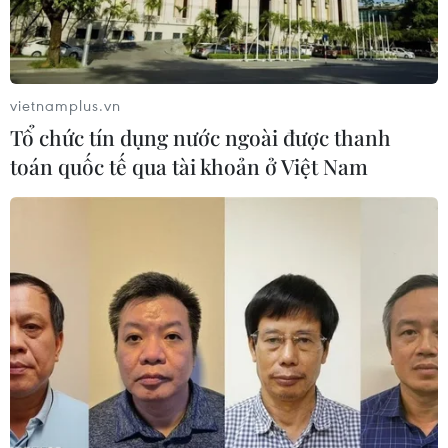
Cần Thơ thúc đẩy hợp tác du lịch với
đối tác Hàn Quốc
07/08/2026 12:46
vietnamplus.vn
Tổ chức tín dụng nước ngoài được thanh
Hàn Quốc áp dụng ưu đãi thuế hỗ
toán quốc tế qua tài khoản ở Việt Nam
trợ 6 ngành công nghiệp chiến lược
07/08/2026 10:21
Trung Quốc hoàn thành bản đồ địa
chất mới của toàn bộ Mặt Trăng
07/08/2026 08:52
Australia đề cao hợp tác với Việt Nam