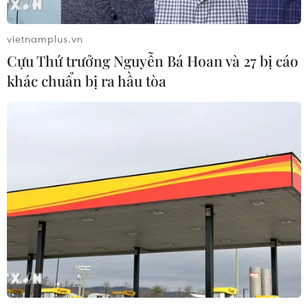
vì hòa bình, ổn định và thịnh vượng
07/08/2026 07:09
vietnamplus.vn
Cựu Thứ trưởng Nguyễn Bá Hoan và 27 bị cáo
khác chuẩn bị ra hầu tòa
Cựu Đại sứ Australia: Tầm nhìn hợp
tác mới cho quan hệ Việt Nam-
Australia
07/08/2026 05:00
Hãng hàng không Air Premia của
Hàn Quốc nối lại đường bay
Incheon-TP Hồ Chí Minh
07/08/2026 04:28
Mở ra giai đoạn triển khai thực chất