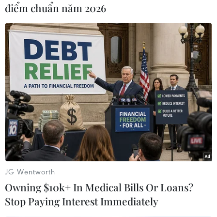
điểm chuẩn năm 2026
#Tai nạn đường sắt
#Tàu tốc hành
#Đường sắt
#Bão tuyết
#Chung cư cũ
Hongkong
JG Wentworth
Owning $10k+ In Medical Bills Or Loans?
Stop Paying Interest Immediately
Theo dõi VietnamPlus