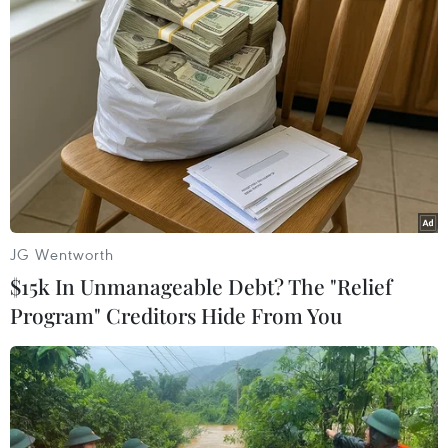
Tổng Bí thư, Chủ tịch nước Tô Lâm
lên đường thăm cấp Nhà nước
Australia và New Zealand
09/08/2026 02:00
Những lý do khiến du khách Ấn Độ
chuyển hướng sang Việt Nam
08/08/2026 23:58
JG Wentworth
$15k In Unmanageable Debt? The "Relief
Program" Creditors Hide From You
Động lực mới cho hợp tác thương
mại Việt Nam-Australia
08/08/2026 12:20