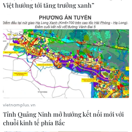
06/08/2026 15:06
Việt hướng tới tăng trưởng xanh”
Trung Quốc thử nghiệm tuyến tàu
cao tốc xuyên vùng đất đóng băng
vĩnh cửu
06/08/2026 12:35
Trung Quốc vận hành giàn phát điện
gió nổi đầu tiên chịu được bão cấp 17
06/08/2026 11:20
vietnamplus.vn
Hàn Quốc xác nhận Triều Tiên
Tỉnh Quảng Ninh mở hướng kết nối mới với
phóng ít nhất 1 tên lửa đạn đạo tầm
chuỗi kinh tế phía Bắc
ngắn