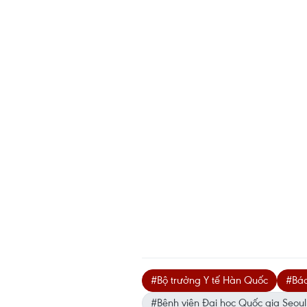
#Bộ trưởng Y tế Hàn Quốc
#Bác
#Bệnh viện Đại học Quốc gia Seoul