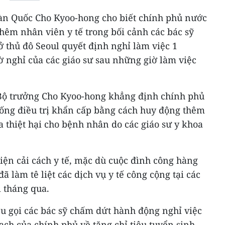
Hàn Quốc Cho Kyoo-hong cho biết chính phủ nước
thêm nhân viên y tế trong bối cảnh các bác sỹ
 ở thủ đô Seoul quyết định nghỉ làm việc 1
 nghỉ của các giáo sư sau những giờ làm việc
Bộ trưởng Cho Kyoo-hong khẳng định chính phủ
hống điều trị khẩn cấp bằng cách huy động thêm
 thiệt hại cho bệnh nhân do các giáo sư y khoa
iện cải cách y tế, mặc dù cuộc đình công hàng
đã làm tê liệt các dịch vụ y tế công cộng tại các
 tháng qua.
u gọi các bác sỹ chấm dứt hành động nghỉ việc
ạch của chính phủ về tăng chỉ tiêu tuyển sinh