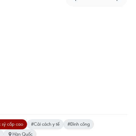
 sỹ cấp cao
#Cải cách y tế
#Đình công
Hàn Quốc