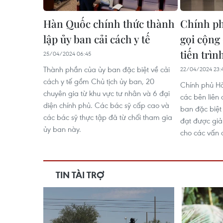
Hàn Quốc chính thức thành
Chính p
lập ủy ban cải cách y tế
gọi cộng 
tiến trìn
25/04/2024 06:45
Thành phần của ủy ban đặc biệt về cải
22/04/2024 23:
cách y tế gồm Chủ tịch ủy ban, 20
Chính phủ Hà
chuyên gia từ khu vực tư nhân và 6 đại
các bên liên
diện chính phủ. Các bác sỹ cấp cao và
ban đặc biệt 
các bác sỹ thực tập đã từ chối tham gia
đạt được giả
ủy ban này.
cho các vấn 