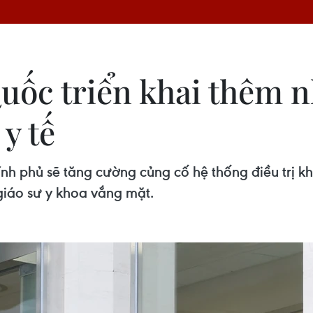
ốc triển khai thêm n
y tế
ính phủ sẽ tăng cường củng cố hệ thống điều trị 
 giáo sư y khoa vắng mặt.