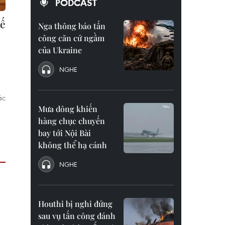
PODCAST
tế
Nga thông báo tấn
công căn cứ ngầm
của Ukraine
NGHE
ác
Mưa dông khiến
hàng chục chuyến
bay tới Nội Bài
không thể hạ cánh
NGHE
Houthi bị nghi đứng
sau vụ tấn công đánh