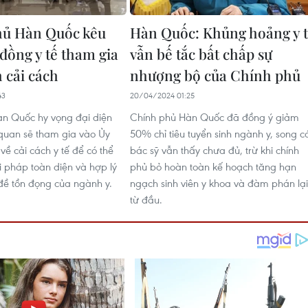
hủ Hàn Quốc kêu
Hàn Quốc: Khủng hoảng y 
đồng y tế tham gia
vẫn bế tắc bất chấp sự
h cải cách
nhượng bộ của Chính phủ
43
20/04/2024 01:25
n Quốc hy vọng đại diện
Chính phủ Hàn Quốc đã đồng ý giảm
 quan sẽ tham gia vào Ủy
50% chỉ tiêu tuyển sinh ngành y, song c
về cải cách y tế để có thể
bác sỹ vẫn thấy chưa đủ, trừ khi chính
i pháp toàn diện và hợp lý
phủ bỏ hoàn toàn kế hoạch tăng hạn
đề tồn đọng của ngành y.
ngạch sinh viên y khoa và đàm phán lại
từ đầu.