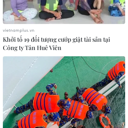
gắng trở thành một quốc gia số, thúc đẩy nền
kinh tế số đóng góp vào 30% tăng trưởng Tổng
sản phẩm quốc nội (GDP).
vietnamplus.vn
Trong bối cảnh đó, thế hệ trẻ, các bạn học sinh,
Khởi tố 19 đối tượng cướp giật tài sản tại
sinh viên chính là cây cầu kết nối tinh hoa của
Công ty Tân Huê Viên
thế giới với dân tộc Việt Nam bằng những giải
pháp công nghệ đột phá.
Bạn Nguyễn Thế Anh, Chủ tịch của UAVS-NSW,
cho biết cuộc thi UAVS Hackatrix 2021 sẽ giúp
ươm mầm những dự án tiềm năng, có thể áp
dụng cho thời kỳ công nghệ kinh tế đổi mới của
Việt Nam, đồng thời kết nối toàn thể cộng đồng
học sinh, sinh viên, các chuyên gia, doanh
nghiệp và các tổ chức chính phủ, tư nhân có
chuyên môn cao trong lĩnh vực công nghệ thông