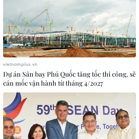
ảnh, những thước phim tư liệu về cảnh khúc ruột miền
Trung đang gồng mình chống chọi với bão lũ trong nửa
tháng qua.
vietnamplus.vn
Dự án Sân bay Phú Quốc tăng tốc thi công, sẽ
cán mốc vận hành từ tháng 4/2027
Cựu sinh viên Việt Nam tại Australia