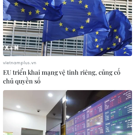
đồng người Việt Nam tại Hàn Quốc
26/07/2026 14:59
Diễn đàn tại Nhật Bản chia sẻ tư duy
đầu tư dài hạn cho người Việt trẻ
25/07/2026 13:59
vietnamplus.vn
EU triển khai mạng vệ tinh riêng, củng cố
Giữ lửa văn hóa Việt và lan tỏa tinh
chủ quyền số
thần "tương thân tương ái" tại Nhật
Bản
25/07/2026 13:21
Trại Hè Việt Nam: Kết nối cộng đồng
người Việt Nam ở nước ngoài với quê