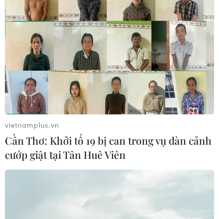
vietnamplus.vn
Cần Thơ: Khởi tố 19 bị can trong vụ dàn cảnh
cướp giật tại Tân Huê Viên
Cộng đồng người Việt tại Australia,
Canada hướng về miền Trung
21/10/2020 06:21
Bà con kiều bào vô cùng xúc động khi xem những bức