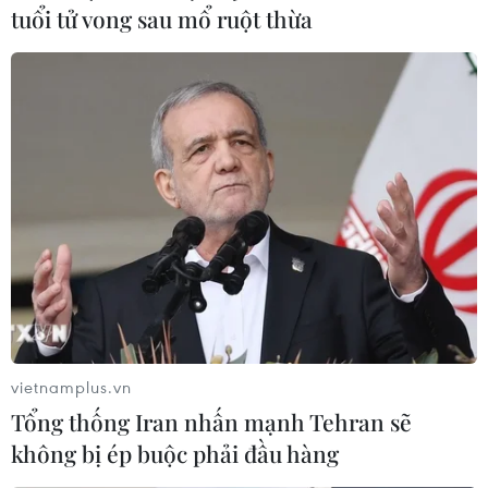
tuổi tử vong sau mổ ruột thừa
#Australia
#UAVS Hackatrix 2021
#Sinh viên Việt Nam
#Phát triển công nghiệp
#Công nghệ AI
Australia
Theo dõi VietnamPlus
vietnamplus.vn
TIN LIÊN QUAN
Tổng thống Iran nhấn mạnh Tehran sẽ
không bị ép buộc phải đầu hàng