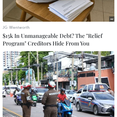
JG Wentworth
$15k In Unmanageable Debt? The "Relief
Program" Creditors Hide From You
Cuộc thi phát triển ý tưởng công nghệ UAVS Hackatrix 2021.
(Ảnh: Diệu Linh/Vietnam+)
Tối 3/10, Gala chung kết cuộc thi phát triển ý
tưởng công nghệ UAVS Hackatrix 2021 đã diễn
ra thành công, giới thiệu tới công chúng 5 đề án