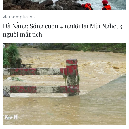
vietnamplus.vn
Đà Nẵng: Sóng cuốn 4 người tại Mũi Nghê, 3
người mất tích
Người Việt ở Australia và New Caledonia
hỗ trợ công tác chống dịch
29/07/2021 09:08
Nhiều cá nhân, hội đoàn trong cộng đồng người Việt và
doanh nghiệp tại Australia và New Caledonia đã đóng
góp hơn 650 triệu đồng cho công tác phòng chống dịch
COVID-19 ở trong nước.