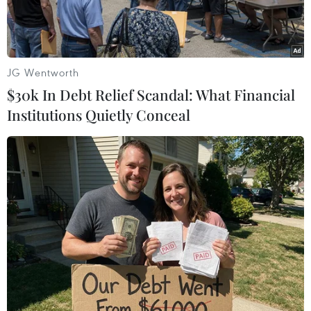
JG Wentworth
$30k In Debt Relief Scandal: What Financial
Institutions Quietly Conceal
Thành viên VAA tham gia mua đấu giá tranh để góp quỹ từ
thiện vì trẻ em có hoàn cảnh đặc biệt tại Việt Nam. (Ảnh:
Nguyễn Minh/Vietnam+)
Theo phóng viên TTXVN tại Sydney, ngày 30/5,