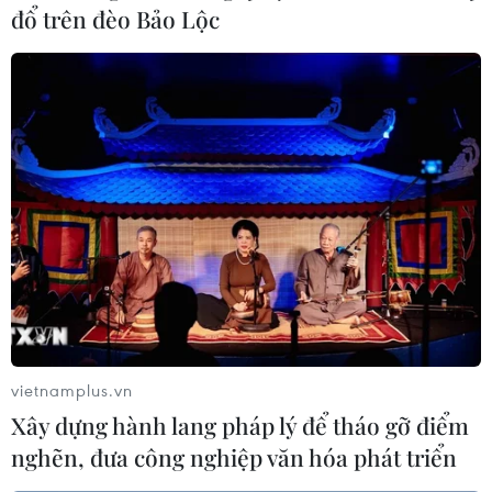
đổ trên đèo Bảo Lộc
bà con người Việt tại Australia.
vietnamplus.vn
Xây dựng hành lang pháp lý để tháo gỡ điểm
nghẽn, đưa công nghiệp văn hóa phát triển