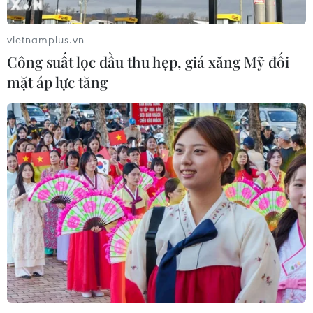
vietnamplus.vn
Công suất lọc dầu thu hẹp, giá xăng Mỹ đối
mặt áp lực tăng
Lập Hội Sinh viên đại diện 31.000 du học
sinh Việt Nam tại Australia
27/07/2020 10:42
Với quy mô hơn 31.000 du học sinh, SVAU là nòng cốt
hỗ trợ các cơ quan trong hoạt động cộng đồng, phong
trào thanh niên Việt Nam ở Australia và quảng bá hình
ảnh đất nước, con người Việt Nam.