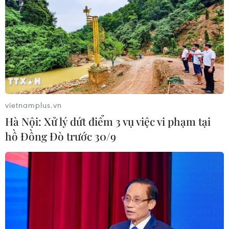
TIN LIÊN QUAN
vietnamplus.vn
Hà Nội: Xử lý dứt điểm 3 vụ việc vi phạm tại
hồ Đồng Đò trước 30/9
Sinh viên Việt ở Australia hào hứng với