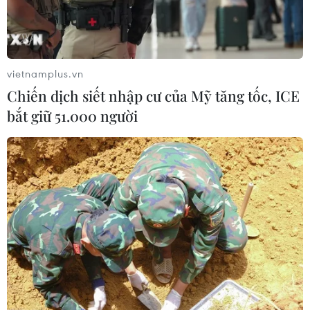
vietnamplus.vn
Chiến dịch siết nhập cư của Mỹ tăng tốc, ICE
bắt giữ 51.000 người
TIN CÙNG CHUYÊN MỤC
Mở rộng không gian cống hiến cho
cộng đồng người Việt Nam ở nước
ngoài
08/08/2026 11:00