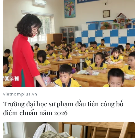
Phó chủ tich VAA Hồ Minh Giang bày tỏ VAA hy
vọng có thể trở thành cầu nối cho quan hệ giữa
Việt Nam và Australia cũng như các quốc gia
mà họ đang sinh sống.
Trong thời gian tới, hội cũng sẽ nghiên cứu và
tổ chức thêm nhiều hoạt động để tăng sự gắn
kết giữa các thành viên và có thêm nhiều đóng
góp có ý nghĩa cho cộng đồng./.
vietnamplus.vn
(TTXVN/Vietnam+)
Trường đại học sư phạm đầu tiên công bố
điểm chuẩn năm 2026