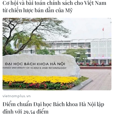
Cơ hội và bài toán chính sách cho Việt Nam
Ngày Văn hóa Việt Nam góp phần lan
từ chiến lược bán dẫn của Mỹ
tỏa bản sắc dân tộc tại Đức ​
03/08/2026 03:55
Động đất tại Nhật Bản: Cộng đồng
người Việt dần ổn định
02/08/2026 12:20
Kiều bào - cầu nối lan tỏa hình ảnh
Việt Nam trong kỷ nguyên phát triển
mới
vietnamplus.vn
31/07/2026 06:43
Điểm chuẩn Đại học Bách khoa Hà Nội lập
đỉnh với 29,54 điểm