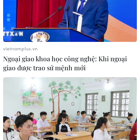
Cuộc thi Ý tưởng khởi nghiệp
13/07/2019 14:12
Với tổng giải thưởng lên đến 10.000 AUD (hơn 7.000
USD), Ý tưởng khởi nghiệp là cuộc thi lớn nhất và đầu
tiên tại Sydney dành cho cộng đồng du học sinh và cựu
vietnamplus.vn
du học sinh Việt Nam tại New South Wales.
Ngoại giao khoa học công nghệ: Khi ngoại
giao được trao sứ mệnh mới