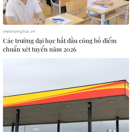
ĐSQ Việt Nam hỗ trợ du học sinh ở
vietnamplus.vn
Australia bị ảnh hưởng dịch COVID-19
Các trường đại học bắt đầu công bố điểm
28/04/2020 15:03
chuẩn xét tuyển năm 2026
Đại sứ Ngô Hướng Nam nhấn mạnh Đại sứ quán sẽ
luôn ở bên cạnh các sinh viên và du học sinh, sẵn sàng
hỗ trợ các em gửi đơn tới các trường đề nghị giảm học
phí cho các khóa học trực tuyến.