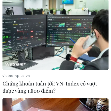
(TTXVN/Vietnam+)
vietnamplus.vn
Chứng khoán tuần tới: VN-Index có vượt
được vùng 1.800 điểm?
#Tái vỡ nợ
#S&P Global Ratings
#Fed hạ lãi suất
#Vỡ nợ có chọn lọc
#lạm phát tiêu dùng