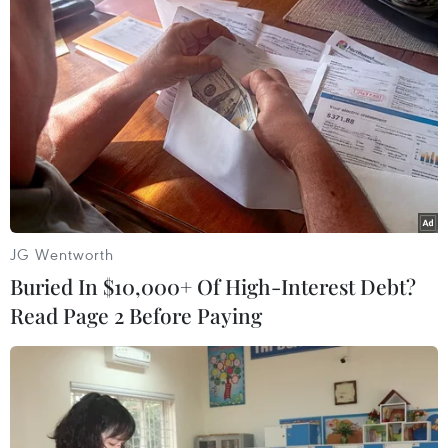
Theo dõi VietnamPlus
JG Wentworth
TIN LIÊN QUAN
Buried In $10,000+ Of High-Interest Debt?
Read Page 2 Before Paying