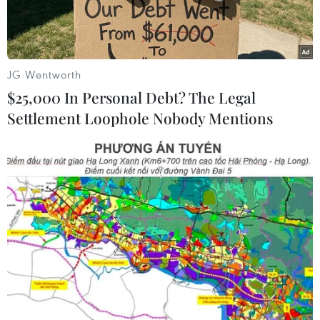
JG Wentworth
$25,000 In Personal Debt? The Legal
Settlement Loophole Nobody Mentions
(Nguồn: S&P Global Ratings)
Theo một báo cáo mới từ Hãng xếp hạng tín
nhiệm toàn cầu S&P Global Ratings, tỷ lệ phần
trăm các công ty vỡ nợ hơn một lần đã chạm
mức cao thứ hai kể từ năm 2008.
Khoảng 35% tổng số vụ vỡ nợ trên toàn cầu