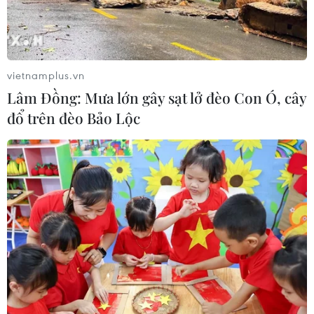
VIB ra mắt One Card, mở ra bước
tiến mới về thẻ tín dụng
05/08/2026 01:48
vietnamplus.vn
Lâm Đồng: Mưa lớn gây sạt lở đèo Con Ó, cây
đổ trên đèo Bảo Lộc
Xem thêm
CƠ QUAN CHỦ QUẢN: THÔNG TẤN XÃ VIỆT NAM
Tổng Biên tập: TRẦN TIẾN DUẨN
Phó Tổng Biên tập: NGUYỄN THỊ TÁM, KHÚC THANH
THỦY