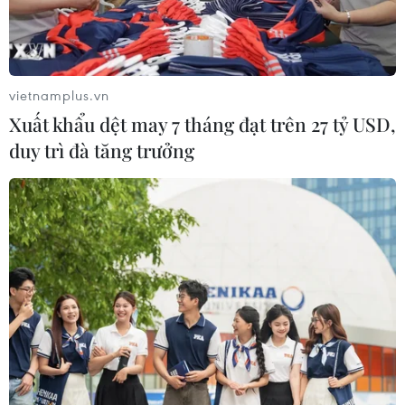
vietnamplus.vn
Xuất khẩu dệt may 7 tháng đạt trên 27 tỷ USD,
duy trì đà tăng trưởng
Fortune xếp hạng 10 "ông lớn" thống trị
các hoạt động kinh doanh tại Mỹ
10/03/2024 14:35
Walmart đã thu về hơn 611 tỷ USD doanh thu vào năm
2023 để đảm bảo vị trí đầu bảng trong 11 năm liên tiếp;
trong khi Exxon Mobil đã vượt Apple và chiếm vị trí thứ