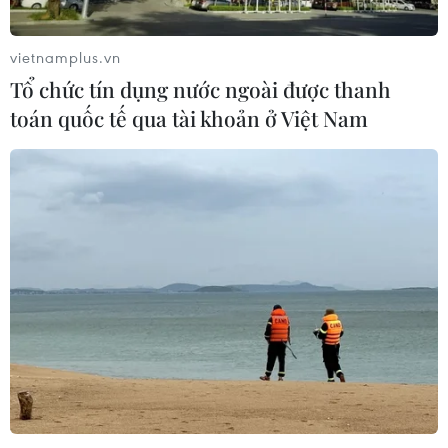
Thưởng vượt kế hoạch: động lực còn
thiếu cho doanh nghiệp dẫn dắt
vietnamplus.vn
07/08/2026 04:01
Tổ chức tín dụng nước ngoài được thanh
toán quốc tế qua tài khoản ở Việt Nam
Hãng BMW bắt đầu sản xuất hàng
loạt mẫu xe thuần điện “thế hệ mới”
07/08/2026 01:52
Tiêu chí mới phân loại doanh nghiệp
để thực hiện cơ cấu lại vốn nhà nước
06/08/2026 15:08
Meta tung công cụ AI lập trình tự