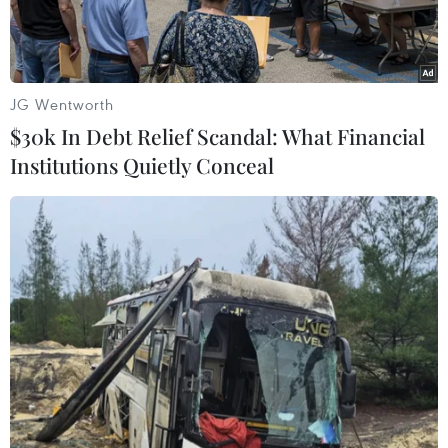
tai.
JG Wentworth
$30k In Debt Relief Scandal: What Financial
Institutions Quietly Conceal
Đội ngũ chuyên gia Việt Nam chuẩn bị thử nghiệm nhiệt chân
không cho vệ tinh MicroDragon. (Ảnh: VNSC)
Dự án “Phòng chống thiên tai và biến đổi khí
hậu sử dụng vệ tinh quan sát trái đất” được