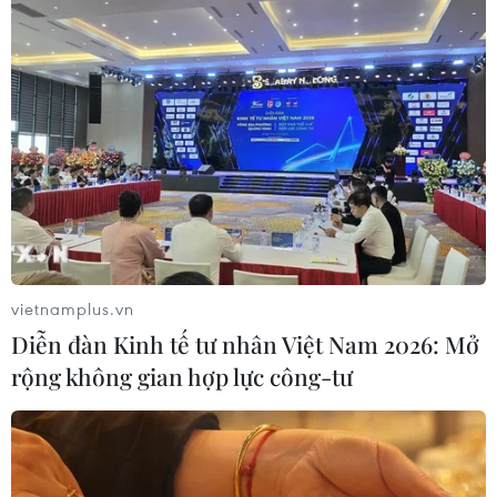
Hưởng ứng Ngày An
ninh mạng Việt Nam: Những thông
điệp thiết thực về an toàn số
05/08/2026 22:58
Ngoại giao khoa học-
công nghệ trở thành trụ cột mới của
nền đối ngoại Việt Nam
05/08/2026 14:56
vietnamplus.vn
Diễn đàn Kinh tế tư nhân Việt Nam 2026: Mở
Xem thêm
rộng không gian hợp lực công-tư