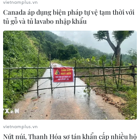
vietnamplus.vn
Canada áp dụng biện pháp tự vệ tạm thời với
tủ gỗ và tủ lavabo nhập khẩu
Đưa vào vận hành thử nghiệm Đài Thiên
văn tại Hà Nội từ tháng 6
30/03/2018 04:48
Tháng 6/2018, Đài Thiên văn và Nhà chiếu hình vũ trụ
thuộc Trung tâm Vũ trụ Việt Nam đặt tại Khu Công nghệ
cao Hòa Lạc, sẽ được bàn giao kỹ thuật và vận hành
thử nghiệm.
vietnamplus.vn
Nứt núi, Thanh Hóa sơ tán khẩn cấp nhiều hộ