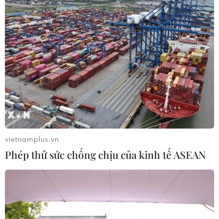
13/10/2018 22:21
Theo Tổng giám đốc VNSC, MicroDragon là công cụ
thực hành quan trọng để đảm bảo chất lượng đào tạo
về công nghệ vệ tinh cho các nghiên cứu viên Việt Nam
tại Nhật Bản.
vietnamplus.vn
Phép thử sức chống chịu của kinh tế ASEAN