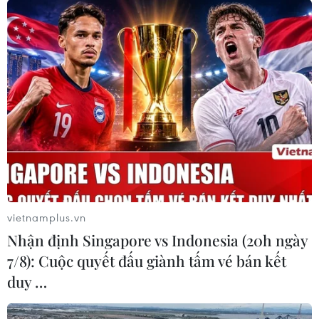
dụng cụ đo PH...
vietnamplus.vn
Nhận định Singapore vs Indonesia (20h ngày
7/8): Cuộc quyết đấu giành tấm vé bán kết
MicroDragon, vệ tinh do người Việt chế
duy …
tạo lên quỹ đạo vào tháng 12