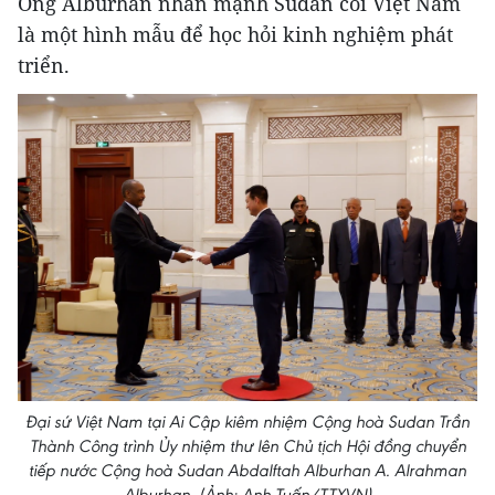
Ông Alburhan nhấn mạnh Sudan coi Việt Nam
là một hình mẫu để học hỏi kinh nghiệm phát
triển.
Đại sứ Việt Nam tại Ai Cập kiêm nhiệm Cộng hoà Sudan Trần
Thành Công trình Ủy nhiệm thư lên Chủ tịch Hội đồng chuyển
tiếp nước Cộng hoà Sudan Abdalftah Alburhan A. Alrahman
Alburhan. (Ảnh: Anh Tuấn/TTXVN)