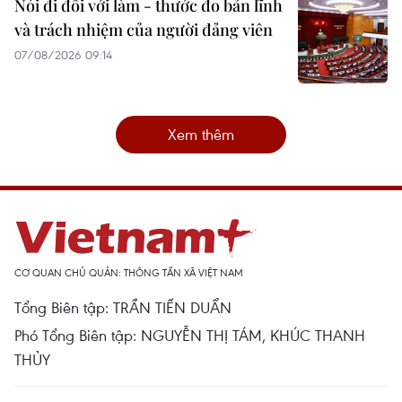
Nói đi đôi với làm - thước đo bản lĩnh
và trách nhiệm của người đảng viên
07/08/2026 09:14
Xem thêm
CƠ QUAN CHỦ QUẢN: THÔNG TẤN XÃ VIỆT NAM
Tổng Biên tập: TRẦN TIẾN DUẨN
Phó Tổng Biên tập: NGUYỄN THỊ TÁM, KHÚC THANH
THỦY