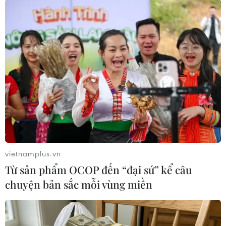
Theo dõi VietnamPlus
TIN LIÊN QUAN
vietnamplus.vn
Từ sản phẩm OCOP đến “đại sứ” kể câu
chuyện bản sắc mỗi vùng miền