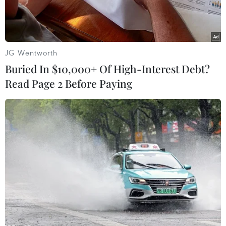
JG Wentworth
Buried In $10,000+ Of High-Interest Debt?
Read Page 2 Before Paying
Cục Quản lý thị trường Thành phố Hồ Chí Minh thu giữ hơn
5.400 bánh bông lan không giấy tờ. (Ảnh: TTXVN)
Chiều 22/11, Cục Quản lý thị trường Thành phố
Hồ Chí Minh cho biết đang tạm giữ hơn 5.400