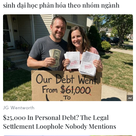
(TTXVN/Vietnam+)
sinh đại học phân hóa theo nhóm ngành
JG Wentworth
#Bánh bông lan Trung Quốc
#Quản lý thị trường
$25,000 In Personal Debt? The Legal
#Hàng lậu
#Hóa đơn chứng từ
Tp. Hồ Chí Minh
Settlement Loophole Nobody Mentions