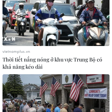
Tiêu hủy hơn 2 tấn trái cây nhập lậu,
vietnamplus.vn
không rõ nguồn gốc xuất xứ
Thời tiết nắng nóng ở khu vực Trung Bộ có
12/11/2019 11:11
khả năng kéo dài
Lực lượng chức năng phát hiện trên xe tải chở hơn 2 tấn
trái cây như lựu, táo, hồng, nho, quýt được đựng trong
các thùng cáctông có chữ Trung Quốc, Hàn Quốc, Mỹ,
không có hóa đơn chứng từ.