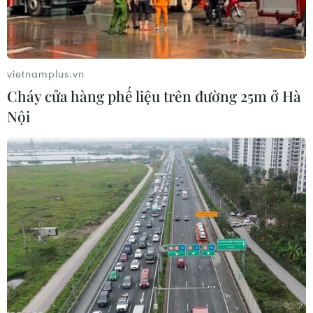
trong quá trình xây dựng Luật trên.
vietnamplus.vn
Cháy cửa hàng phế liệu trên đường 25m ở Hà
Nội
TP.HCM: Phát hiện cơ sở nghi kinh doanh
dầu nhớt giả nhãn hiệu Castrol