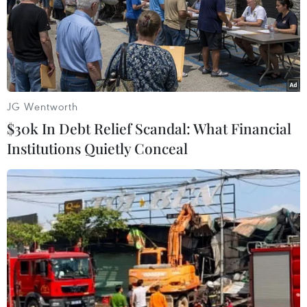
JG Wentworth
$30k In Debt Relief Scandal: What Financial
Institutions Quietly Conceal
Ý kiến về việc bổ sung 'hộ kinh doanh' vào
Luật Doanh nghiệp sửa đổi
15/11/2019 06:20
Chủ nhiệm Ủy ban Kinh tế của Quốc hội Vũ Hồng Thanh
trình bày Báo cáo thẩm tra dự án Luật Doanh nghiệp
(sửa đổi); thảo luận tổ nhiều nội dung còn vướng mắc