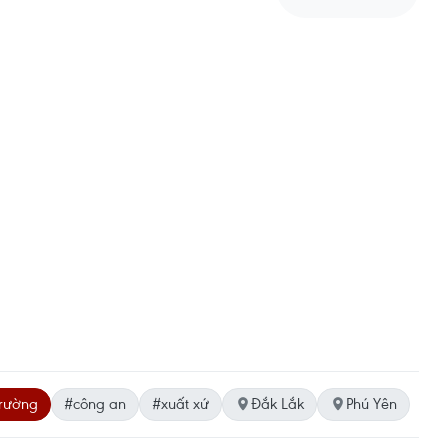
trường
#công an
#xuất xứ
Đắk Lắk
Phú Yên