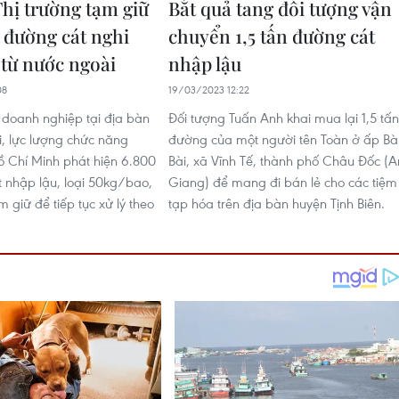
Thị trường tạm giữ
Bắt quả tang đối tượng vận
n đường cát nghi
chuyển 1,5 tấn đường cát
 từ nước ngoài
nhập lậu
08
19/03/2023 12:22
 doanh nghiệp tại địa bàn
Đối tượng Tuấn Anh khai mua lại 1,5 tấn
, lực lượng chức năng
đường của một người tên Toàn ở ấp Bà
 Chí Minh phát hiện 6.800
Bài, xã Vĩnh Tế, thành phố Châu Đốc (A
 nhập lậu, loại 50kg/bao,
Giang) để mang đi bán lẻ cho các tiệm
 giữ để tiếp tục xử lý theo
tạp hóa trên địa bàn huyện Tịnh Biên.