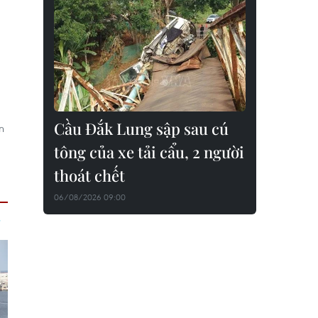
Cầu Đắk Lung sập sau cú
n
tông của xe tải cẩu, 2 người
thoát chết
06/08/2026 09:00