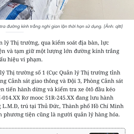
tra đường kính trắng nghi gian lận thời hạn sử dụng. (Ảnh: qltt)
 lý Thị trường, qua kiểm soát địa bàn, lực
ện và tạm giữ một lượng lớn đường kính trắng
dấu hiệu vi phạm.
lý Thị trường số 1 (Cục Quản lý Thị trường tỉnh
ng Cảnh sát giao thông và Đội 3, Phòng Cảnh sát
ên tiến hành dừng và kiểm tra xe ôtô đầu kéo
H-014.XX Rơ mooc 51R-245.XX đang lưu hành
L.M.Đ, trú tại Thủ Đức, Thành phố Hồ Chí Minh
ển phương tiện cũng là người quản lý hàng hóa.