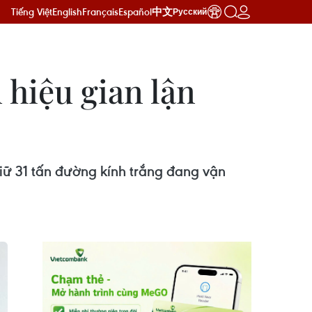
Tiếng Việt
English
Français
Español
中文
Русский
 hiệu gian lận
giữ 31 tấn đường kính trắng đang vận