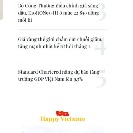
Bộ Công Thương điều chỉnh giá xăng
dầu, E10RON95-III ở mức 22.859 đồng
mỗi lít
Giá vàng thế giới chấm dứt chuỗi giảm,
tăng mạnh nhất kể từ hồi tháng 2
Standard Chartered nâng dự báo tăng
trưởng GDP Việt Nam lên 9,5%