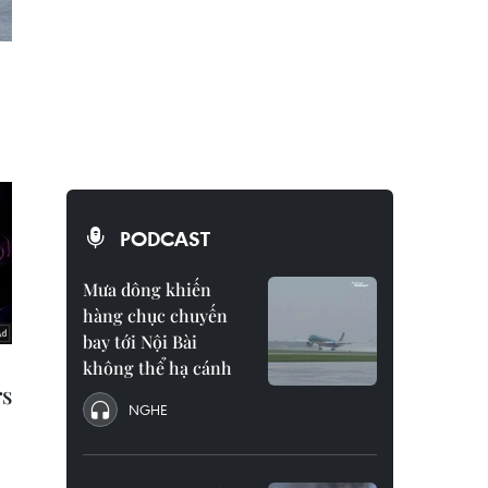
PODCAST
Mưa dông khiến
hàng chục chuyến
bay tới Nội Bài
không thể hạ cánh
NGHE