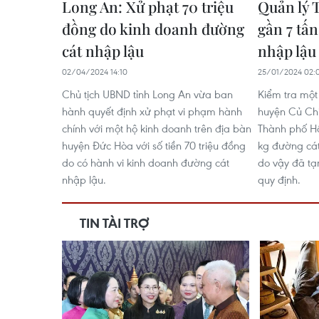
Long An: Xử phạt 70 triệu
Quản lý 
đồng do kinh doanh đường
gần 7 tấ
cát nhập lậu
nhập lậu
02/04/2024 14:10
25/01/2024 02:
Chủ tịch UBND tỉnh Long An vừa ban
Kiểm tra một
hành quyết định xử phạt vi phạm hành
huyện Củ Chi
chính với một hộ kinh doanh trên địa bàn
Thành phố Hồ
huyện Đức Hòa với số tiền 70 triệu đồng
kg đường cát
do có hành vi kinh doanh đường cát
do vậy đã tạm
nhập lậu.
quy định.