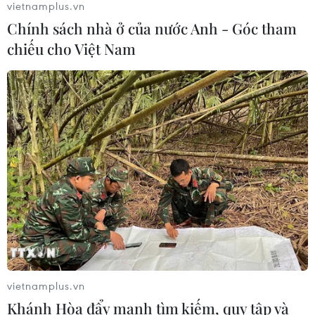
vietnamplus.vn
Chính sách nhà ở của nước Anh - Góc tham
Sở hữu trí tuệ
Quy định sử dụng
chiếu cho Việt Nam
RSS
Hỗ trợ
Ngôn ngữ
TTXVN
Dịch vụ tin
Quảng cáo
Liên hệ
Giấy phép số: 1374/GP-BTTTT do Bộ Thông tin và Truyền thông
cấp ngày 11/9/2008.
Quảng cáo: Phó TBT Nguyễn Thị Tám: 093.5958688, Email:
tamvna@gmail.com
Điện thoại: (024) 39411349 - (024) 39411348, Fax: (024)
vietnamplus.vn
39411348
Khánh Hòa đẩy mạnh tìm kiếm, quy tập và