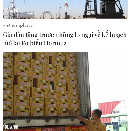
vietnamplus.vn
Giá dầu tăng trước những lo ngại về kế hoạch
mở lại Eo biển Hormuz
Đồng Nai: Điều tra, làm rõ hai vụ nghi
nhập lậu hơn 24 tấn đường cát
10/03/2022 02:17
Công an thành phố Long Khánh phát hiện xe ôtô tải do
Trần Ngọc Tạo điều khiển chở lậu 203 bao đường cát
(loại 50kg/bao) và hộ kinh doanh bà Bùi Thị Thanh Vân