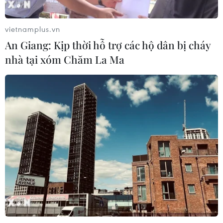
Chủ động nguồn điện phục vụ Hội
vietnamplus.vn
nghị cấp cao APEC 2027
An Giang: Kịp thời hỗ trợ các hộ dân bị cháy
06/08/2026 04:31
nhà tại xóm Chăm La Ma
Xem thêm
CƠ QUAN CHỦ QUẢN: THÔNG TẤN XÃ VIỆT NAM
Tổng Biên tập: TRẦN TIẾN DUẨN
Phó Tổng Biên tập: NGUYỄN THỊ TÁM, KHÚC THANH
THỦY