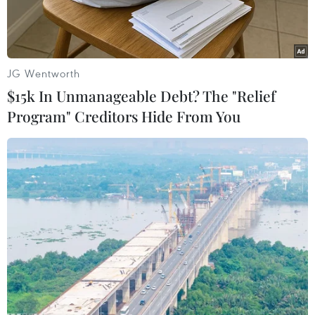
theo quy định.
JG Wentworth
$15k In Unmanageable Debt? The "Relief
Program" Creditors Hide From You
Lực lượng Quản lý Thị trường Thành phố Hồ Chí Minh kiểm tra
đường cát. (Ảnh: PV/Vietnam+)
Ngày 25/1, đại diện Tổng cục Quản lý Thị trường
thông tin lực lượng liên ngành vừa phát hiện và