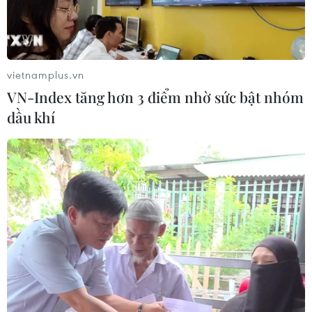
06/08/2026 08:07
Cà Mau triển khai đợt cao điểm
chống khai thác IUU
vietnamplus.vn
06/08/2026 07:25
VN-Index tăng hơn 3 điểm nhờ sức bật nhóm
dầu khí
Hàn Quốc mở rộng điều tra nghi vấn
thông đồng giá sang ngành hóa dầu
06/08/2026 06:56
Kim ngạch thương mại
song phương giữa hai nước Việt Nam
và Thái Lan
06/08/2026 06:24