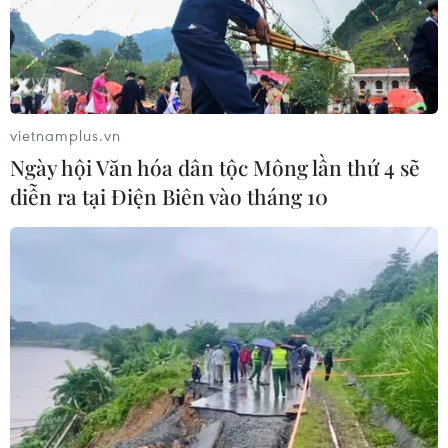
Có 50 cơ sở kiểm nghiệm được GACC
chấp nhận phục vụ xuất khẩu mít,
sầu riêng
vietnamplus.vn
07/08/2026 10:27
Ngày hội Văn hóa dân tộc Mông lần thứ 4 sẽ
diễn ra tại Điện Biên vào tháng 10
Giá dầu tăng trước những lo ngại về
kế hoạch mở lại Eo biển Hormuz
07/08/2026 08:58
Nhà đầu tư Anh đề xuất siêu dự án Tổ
hợp cảng biển 18 tỷ USD tại Quảng
Ninh
07/08/2026 08:33