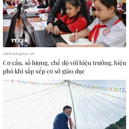
vietnamplus.vn
Cơ cấu, số lượng, chế độ với hiệu trưởng, hiệu
phó khi sắp xếp cơ sở giáo dục
TIN CÙNG CHUYÊN MỤC
Đồng Nai cần chuyển dịch thu hút
đầu tư sang tổ chức chuỗi giá trị
07/08/2026 11:18