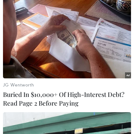
JG Wentworth
Buried In $10,000+ Of High-Interest Debt?
#đường cát
#nhập lậu
#vi phạm
Read Page 2 Before Paying
#quản lý thị trường
Tp. Hồ Chí Minh
Campuchia