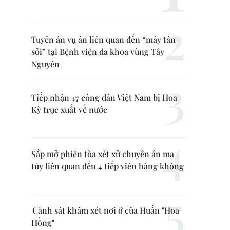
Tuyên án vụ án liên quan đến “máy tán
sỏi” tại Bệnh viện đa khoa vùng Tây
Nguyên
Tiếp nhận 47 công dân Việt Nam bị Hoa
Kỳ trục xuất về nước
Sắp mở phiên tòa xét xử chuyên án ma
túy liên quan đến 4 tiếp viên hàng không
Cảnh sát khám xét nơi ở của Huấn "Hoa
Hồng"