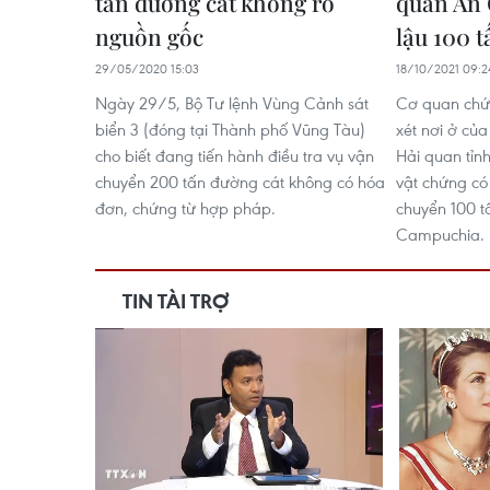
tấn đường cát không rõ
quan An 
nguồn gốc
lậu 100 
29/05/2020 15:03
18/10/2021 09:2
Ngày 29/5, Bộ Tư lệnh Vùng Cảnh sát
Cơ quan chứ
biển 3 (đóng tại Thành phố Vũng Tàu)
xét nơi ở của
cho biết đang tiến hành điều tra vụ vận
Hải quan tỉn
chuyển 200 tấn đường cát không có hóa
vật chứng có
đơn, chứng từ hợp pháp.
chuyển 100 t
Campuchia.