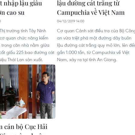
t nhập lậu giấu
lậu đường cát trắng từ
ờn cao su
Campuchia về Việt Nam
0
04/12/2019 14:00
Thị trường tỉnh Tây Ninh
Cơ quan Cảnh sát điều tra của Bộ Côn
 cơ quan chức năng kiểm
an vừa triệt phá một đường dây buôn
ện trong căn nhà nằm giữa
lậu đường cát trắng quy mô lớn, lên đế
cất giấu 225 bao đường cát
gần 1.000 tần, từ Campuchia về Việt
ệu Thái Lan sản xuất.
Nam, xảy ra tại tỉnh An Giang.
 cán bộ Cục Hải