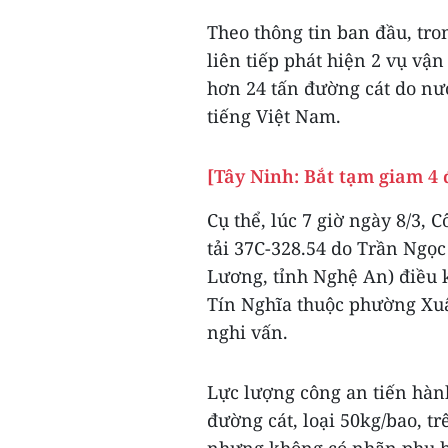
Theo thông tin ban đầu, tr
liên tiếp phát hiện 2 vụ vậ
hơn 24 tấn đường cát do nư
tiếng Việt Nam.
[Tây Ninh: Bắt tạm giam 4 
Cụ thể, lúc 7 giờ ngày 8/3,
tải 37C-328.54 do Trần Ngọ
Lương, tỉnh Nghệ An) điều 
Tín Nghĩa thuộc phường Xuâ
nghi vấn.
Lực lượng công an tiến hành
đường cát, loại 50kg/bao, t
nhưng không có nhãn phụ bằn