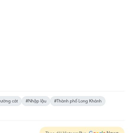
ường cát
#Nhập lậu
#Thành phố Long Khánh
Theo dõi VietnamPlus