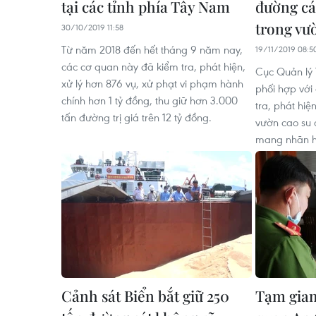
tại các tỉnh phía Tây Nam
đường cá
trong vư
30/10/2019 11:58
Từ năm 2018 đến hết tháng 9 năm nay,
19/11/2019 08:5
các cơ quan này đã kiểm tra, phát hiện,
Cục Quản lý 
xử lý hơn 876 vụ, xử phạt vi phạm hành
phối hợp với
chính hơn 1 tỷ đồng, thu giữ hơn 3.000
tra, phát hi
tấn đường trị giá trên 12 tỷ đồng.
vườn cao su 
mang nhãn hi
Cảnh sát Biển bắt giữ 250
Tạm giam