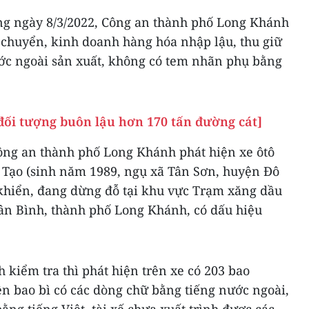
ong ngày 8/3/2022, Công an thành phố Long Khánh
n chuyển, kinh doanh hàng hóa nhập lậu, thu giữ
ớc ngoài sản xuất, không có tem nhãn phụ bằng
đối tượng buôn lậu hơn 170 tấn đường cát]
 Công an thành phố Long Khánh phát hiện xe ôtô
c Tạo (sinh năm 1989, ngụ xã Tân Sơn, huyện Đô
khiển, đang dừng đỗ tại khu vực Trạm xăng dầu
n Bình, thành phố Long Khánh, có dấu hiệu
 kiểm tra thì phát hiện trên xe có 203 bao
rên bao bì có các dòng chữ bằng tiếng nước ngoài,
g tiếng Việt, tài xế chưa xuất trình được các