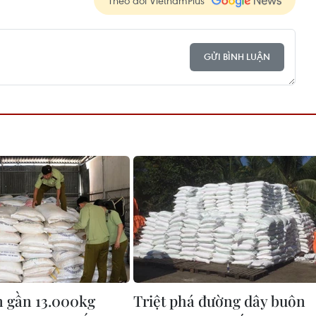
GỬI BÌNH LUẬN
n gần 13.000kg
Triệt phá đường dây buôn