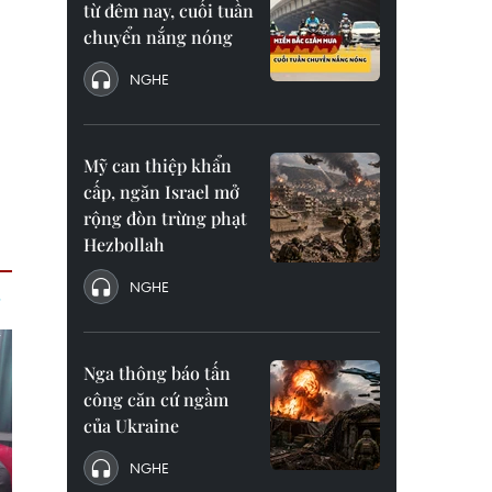
từ đêm nay, cuối tuần
chuyển nắng nóng
NGHE
Mỹ can thiệp khẩn
cấp, ngăn Israel mở
rộng đòn trừng phạt
Hezbollah
NGHE
Nga thông báo tấn
công căn cứ ngầm
của Ukraine
NGHE