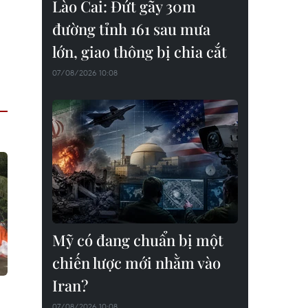
Lào Cai: Đứt gãy 30m
đường tỉnh 161 sau mưa
lớn, giao thông bị chia cắt
07/08/2026 10:08
Mỹ có đang chuẩn bị một
chiến lược mới nhằm vào
Iran?
07/08/2026 10:08