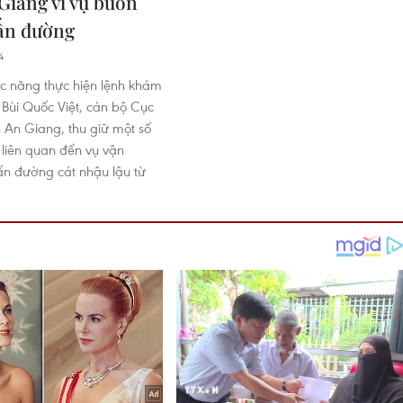
Giang vì vụ buôn
tấn đường
4
c năng thực hiện lệnh khám
 Bùi Quốc Việt, cán bộ Cục
h An Giang, thu giữ một số
 liên quan đến vụ vận
ấn đường cát nhậu lậu từ