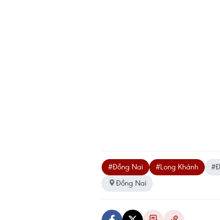
#Đồng Nai
#Long Khánh
#Đ
Đồng Nai