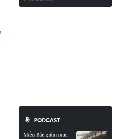
g
n
PODCAST
Miền Bắc giảm mưa