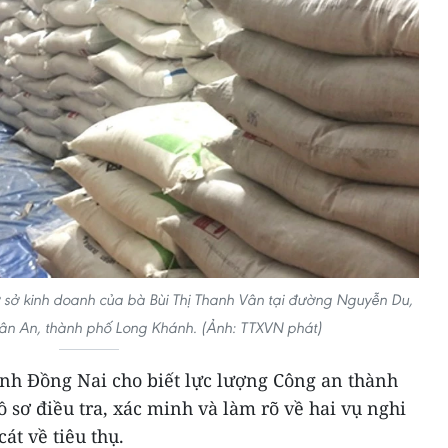
ơ sở kinh doanh của bà Bùi Thị Thanh Vân tại đường Nguyễn Du,
ân An, thành phố Long Khánh. (Ảnh: TTXVN phát)
ỉnh Đồng Nai cho biết lực lượng Công an thành
sơ điều tra, xác minh và làm rõ về hai vụ nghi
át về tiêu thụ.