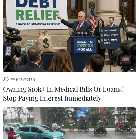
JG Wentworth
Owning $10k+ In Medical Bills Or Loans?
Stop Paying Interest Immediately
#Thép Trung Quốc
#Thép Nhật Bản
#nhập khẩu thép.
Nhật Bản
Trung Quốc