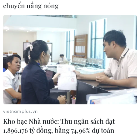
chuyển nắng nóng
vietnamplus.vn
Kho bạc Nhà nước: Thu ngân sách đạt
1.896.176 tỷ đồng, bằng 74,96% dự toán