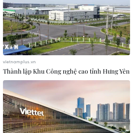
Hàn Quốc mở rộng điều tra nghi vấn
thông đồng giá sang ngành hóa dầu
06/08/2026 06:56
vietnamplus.vn
Kim ngạch thương mại
Thành lập Khu Công nghệ cao tỉnh Hưng Yên
song phương giữa hai nước Việt Nam
và Thái Lan
06/08/2026 06:24
Chủ động nguồn điện phục vụ Hội
nghị cấp cao APEC 2027
06/08/2026 04:31