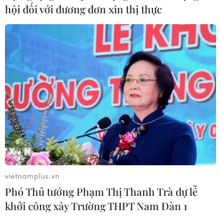
hội đối với đương đơn xin thị thực
do áp lực chốt lời
07/08/2026 00:31
Mexico triển khai hàng nghìn binh sỹ
bảo vệ các vùng trồng bơ trọng điểm
07/08/2026 00:09
Mỹ kiểm tra gần 500 chiếc Boeing 737
MAX do nguy cơ nứt thân máy bay
06/08/2026 23:31
vietnamplus.vn
Phó Thủ tướng Phạm Thị Thanh Trà dự lễ
khởi công xây Trường THPT Nam Đàn 1
Ngoại giao kinh tế: Kiến tạo hệ sinh