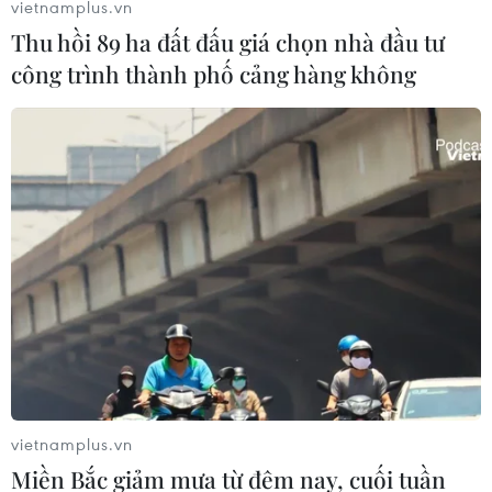
vietnamplus.vn
nghìn tấn thép nên nhu cầu sử dụng thép trong lĩnh vực
Thu hồi 89 ha đất đấu giá chọn nhà đầu tư
này được dự báo sẽ tăng mạnh.
công trình thành phố cảng hàng không
vietnamplus.vn
Miền Bắc giảm mưa từ đêm nay, cuối tuần