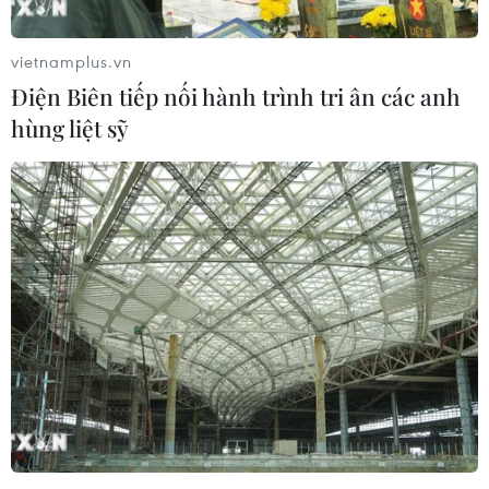
vietnamplus.vn
Điện Biên tiếp nối hành trình tri ân các anh
hùng liệt sỹ
Nhật Bản: Các ông lớn ngành thép chuyển
hướng mạnh sang điện gió ngoài khơi
27/05/2024 01:25
Ước tính cứ 10 triệu kilowatt sẽ tương đương hoạt động
của 600 trụ điện gió và mỗi trụ điện gió cần tới vài