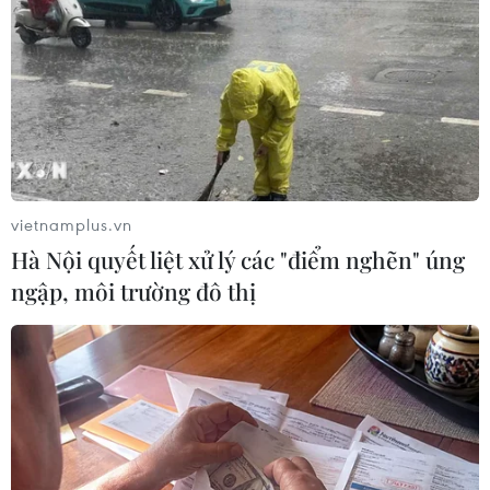
Theo dõi VietnamPlus
TIN LIÊN QUAN
vietnamplus.vn
Hà Nội quyết liệt xử lý các "điểm nghẽn" úng
ngập, môi trường đô thị