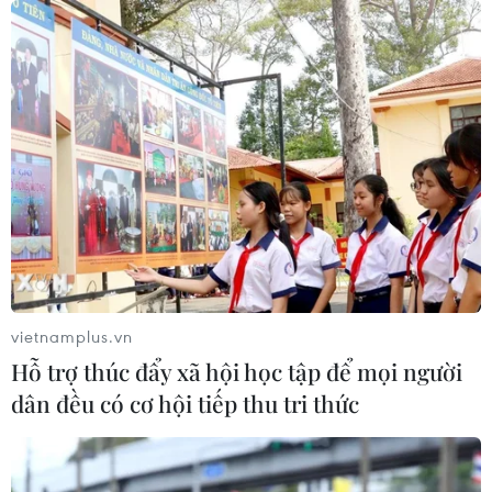
thái đồng hành và thúc đẩy tự chủ
công nghệ
06/08/2026 15:33
Việt Nam tiếp tục là thị trường trọng
điểm của doanh nghiệp thực phẩm
Ba Lan
06/08/2026 14:03
Lâm Đồng vào cao điểm vụ cá Nam,
ngư dân phấn khởi vươn khơi
vietnamplus.vn
06/08/2026 09:06
Hỗ trợ thúc đẩy xã hội học tập để mọi người
dân đều có cơ hội tiếp thu tri thức
Giá dầu tăng khi nhà đầu tư thận
trọng trước tình hình Trung Đông