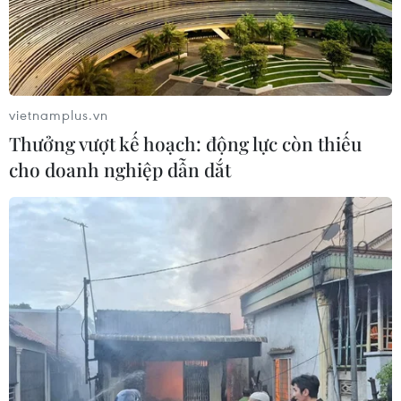
Doanh nghiệp Trung Quốc đánh giá
cao triển vọng hợp tác cơ giới hóa
nông nghiệp với Việt Nam
vietnamplus.vn
06/08/2026 04:14
Thưởng vượt kế hoạch: động lực còn thiếu
cho doanh nghiệp dẫn dắt
Thống đốc Fed khuyến nghị tăng lãi
suất nếu lạm phát không sớm hạ
nhiệt
06/08/2026 03:46
Sản lượng vàng của Trung Quốc
giảm trong nửa đầu năm 2026
06/08/2026 03:41