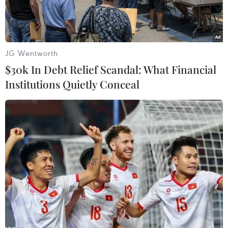
hướng.
JG Wentworth
$30k In Debt Relief Scandal: What Financial
Institutions Quietly Conceal
Trụ sở tập đoàn thép Nippon Steel tại Tokyo, Nhật Bản. (Ảnh:
Kyodo/TTXVN)
Theo Phó Chủ tịch Nippon Steel, Takahiro Mori,