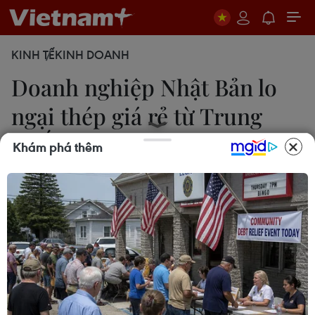
KINH TẾ
KINH DOANH
Doanh nghiệp Nhật Bản lo
ngại thép giá rẻ từ Trung
Quốc
Khám phá thêm
Lê Minh
30/08/2024 07:59
Mỹ, châu Âu và Hàn Quốc cùng nhiều nước khác
đã thực hiện các chính sách thương mại nhằm hạn
chế nhập khẩu thép của Trung Quốc, và nếu
không được bảo vệ, thị trường Nhật Bản sẽ đi sai