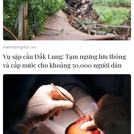
vietnamplus.vn
Vụ sập cầu Đắk Lung: Tạm ngưng lưu thông
và cấp nước cho khoảng 50.000 người dân
TIN CÙNG CHUYÊN MỤC
Để trái sầu riêng đáp ứng yêu cầu
xuất khẩu bền vững
07/08/2026 07:34